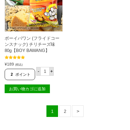
ン
ン
ス
ス
ナ
ナ
ッ
ッ
ク
ク
)
)
レ
ホ
チ
ッ
ョ
ト
ボーイバワン (フライドコー
ン
ガ
ンスナック) チリチーズ味
マ
ー
80g【BOY BAWANG】
ノ
リ
ッ
ッ
ク
ク
5段階中
5.00
¥
189
(税込)
味
味
の評価
ボ
9
9
-
+
ー
2
ポイント
0
0
イ
g
g
バ
【
【
ワ
B
B
お買い物カゴに追加
ン
O
O
(
Y
Y
フ
B
B
ラ
A
A
イ
1
2
W
W
ド
A
A
コ
N
N
ー
G
G
ン