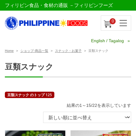
フィリピン食品・食材の通販 －フィリピンフーズ
0
English / Tagalog
Home
ショップ-商品一覧
スナック・お菓子
豆類スナック
豆類スナック
豆類スナック のトップ 125
新
結果の1～15/22を表示しています
し
い
順