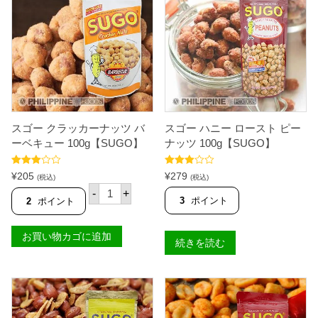
スゴー クラッカーナッツ バ
スゴー ハニー ロースト ピー
ーベキュー 100g【SUGO】
ナッツ 100g【SUGO】
5段階
5段階
¥
205
¥
279
(税込)
(税込)
中
3.00
中
3.00
ス
の評価
の評価
-
+
ゴ
3
ポイント
2
ポイント
ー
ク
ラ
お買い物カゴに追加
続きを読む
ッ
カ
ー
ナ
ッ
ツ
バ