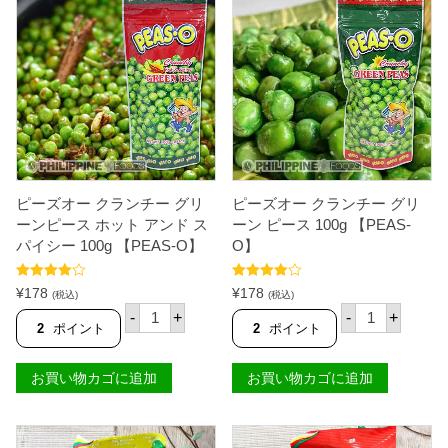
ピーズオー クランチー グリ
ピーズオー クランチー グリ
ーンピース ホット アンド ス
ーン ピース 100g 【PEAS-
パイシー 100g 【PEAS-O】
O】
5段階中
5段階中
¥
178
¥
178
(税込)
(税込)
4.00
の評
4.00
の評
ピ
ピ
価
価
-
+
-
+
ー
ー
2
ポイント
2
ポイント
ズ
ズ
オ
オ
ー
ー
お買い物カゴに追加
お買い物カゴに追加
ク
ク
ラ
ラ
ン
ン
チ
チ