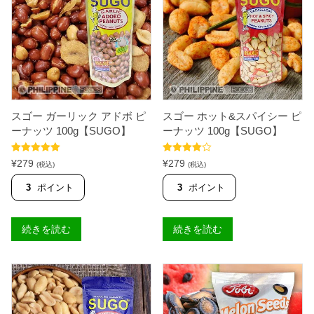
ー
ベ
キ
ュ
ー
1
0
0
g
【
スゴー ガーリック アドボ ピ
スゴー ホット&スパイシー ピ
S
U
ーナッツ 100g【SUGO】
ーナッツ 100g【SUGO】
G
O
5段階中
5.00
5段階中
】
¥
279
¥
279
(税込)
(税込)
の評価
4.00
の評
個
価
3
ポイント
3
ポイント
続きを読む
続きを読む