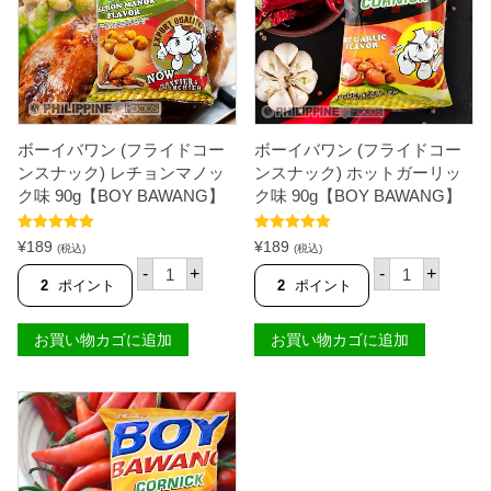
ボーイバワン (フライドコー
ボーイバワン (フライドコー
ンスナック) レチョンマノッ
ンスナック) ホットガーリッ
ク味 90g【BOY BAWANG】
ク味 90g【BOY BAWANG】
5段階中
5.00
5段階中
5.00
¥
189
¥
189
(税込)
(税込)
の評価
の評価
ボ
ボ
-
+
-
+
ー
ー
2
ポイント
2
ポイント
イ
イ
バ
バ
ワ
ワ
お買い物カゴに追加
お買い物カゴに追加
ン
ン
(
(
フ
フ
ラ
ラ
イ
イ
ド
ド
コ
コ
ー
ー