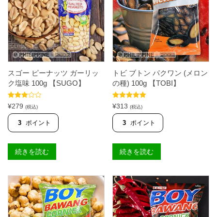
スゴー ピーナッツ ガーリッ
トビ ブトン パクワン (メロン
ク塩味 100g 【SUGO】
の種) 100g 【TOBI】
5段階中
5段階中
5.00
¥
279
¥
313
(税込)
(税込)
3.67
の評
の評価
価
3
ポイント
3
ポイント
続きを読む
続きを読む