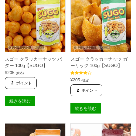
ピ
ピ
-
ー
ー
O
ス
ス
】
オ
(
個
リ
ビ
ジ
ー
ナ
フ
ル
ス
7
パ
0
イ
g
シ
【
ー
M
)
スゴー クラッカーナッツ バ
スゴー クラッカーナッツ ガ
U
7
ター 100g【SUGO】
ーリック 100g【SUGO】
N
0
¥
205
C
g
(税込)
H
【
5段階中
¥
205
(税込)
E
M
4.00
の評
2
ポイント
価
R
U
2
ポイント
】
N
個
C
続きを読む
H
E
続きを読む
R
】
個