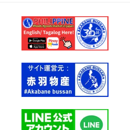
】
】
ス
個
個
ナ
ッ
ク
)
チ
リ
チ
ー
ズ
味
8
0
g
【
B
O
Y
B
A
W
A
N
G
】
個