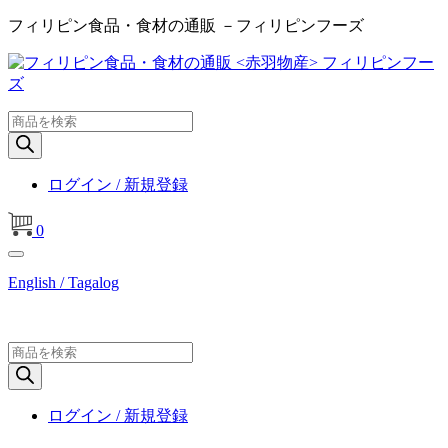
フィリピン食品・食材の通販 －フィリピンフーズ
商
品
検
索
ログイン / 新規登録
0
English / Tagalog
商
品
検
索
ログイン / 新規登録