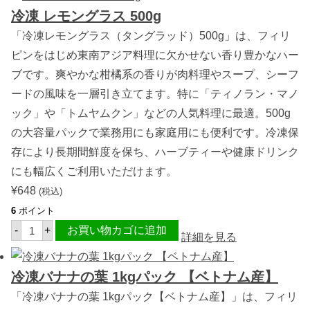
冷凍 レモングラス 500g
「冷凍レモングラス（タングラッド）500g」は、フィリ
ピンをはじめ東南アジア料理に欠かせない香り豊かなハー
ブです。爽やかな柑橘系の香りが肉料理やスープ、シーフ
ードの風味を一層引き立てます。特に「ティノラン・マノ
ック」や「トムヤムクン」などの人気料理に最適。500g
の大容量パックで業務用にも家庭用にも便利です。冷凍保
存により長期間鮮度を保ち、ハーブティーや健康ドリンク
にも幅広くご利用いただけます。
¥
648
(税込)
6
ポイント
冷
-
+
お買い物カゴに追加
凍
詳細を見る
レ
モ
ン
冷凍バナナの葉 1kgパック 【ベトナム産】
グ
ラ
「冷凍バナナの葉 1kgパック【ベトナム産】」は、フィリ
ス