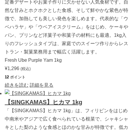
(
定番デザートやお菓子作りに欠かせない人気食材です。自
フ
然な甘みとホクホクとした食感、そして鮮やかな紫色が特
ィ
リ
徴で、加熱しても美しい発色を楽しめます。代表的な「ウ
ピ
ン
ベハラヤ」や「ウベアイスクリーム」をはじめ、ケーキや
産
)
パン、プリンなど洋菓子や和菓子の材料にも最適。1kg入
4
りのフレッシュタイプは、家庭でのスイーツ作りからレス
0
0
トラン・製菓業務用まで幅広く活躍します。
g
1
Fresh Ube Purple Yam 1kg
個
個
¥
1,296
(税込)
12
ポイント
続きを読む
詳細を見る
【SINGKAMAS】ヒカマ 1kg
「【SINGKAMAS】ヒカマ 1kg」は、フィリピンをはじめ
中南米やアジアで広く食べられている根菜で、シャキシャ
キとした梨のような食感とほのかな甘みが特徴です。低カ