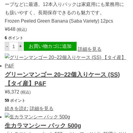
ープなどに最適。12本入りパックは家庭用にも業務用に
も扱いやすく、長期保存できるのも魅力です。
Frozen Peeled Green Banana (Saba Variety) 12pcs
¥
648
(税込)
6
ポイント
【
-
+
お買い物カゴに追加
冷
詳細を見る
凍
】
調
理
用
グリーンマンゴー 20~22個入りケース (SS)
皮
む
【タイ産】P&F
き
青
¥
6,372
(税込)
バ
59
ナ
ポイント
ナ
続きを読む
詳細を見る
（
サ
バ
種
生カラマンシー パック 500g
）