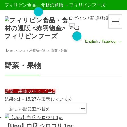
フィリピン食品・食材の通販 －フィリピンフーズ
ログイン / 新規登録
0
English / Tagalog
Home
ショップ-商品一覧
野菜・果物
野菜・果物
野菜・果物 のトップ 125
新
結果の1～15/27を表示しています
し
い
順
【Upo】白瓜 シロウリ 1pc