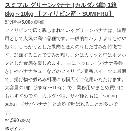
スミフル グリーンバナナ (カルダバ種) 1箱
8kg～10kg 【フィリピン産・SUMIFRU】
5段階中
5.00
の評価
フィリピンで広く親しまれているグリーンバナナは、調理
用として人気の高い品種です。一般的なバナナよりもやや
短く、しっかりとした果肉とほんのりした甘みが特徴で
す。加熱することで甘みが増し、外はカリッと中はホクホ
クとした食感を楽しめます。 主にトゥロン（バナナ春巻
き）やバナナキューなどのフィリピン定番スイーツに最適
で、揚げ物や煮込み料理にも幅広くご使用いただけます。
大容量の1箱（約8kg〜10kg）で、業務用やまとめ買いに
もおすすめです。カルダバ種、サバ種ともに「saging
saba」（サババナナ）と通称で呼ばれることが多いで
す。
¥
4,590
(税込)
43
ポイント