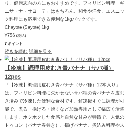
り、健康志向の方にもおすすめです。フィリピン料理「ギ
ニサ・ナ・サヨーテ」はもちろん、和食や洋食、エスニッ
ク料理にも応用できる便利な1kgパックです。
Chayote (Sayote) 1kg
¥
756
(税込)
7
ポイント
続きを読む
詳細を見る
【冷凍】調理用皮むき青バナナ（サバ種）
12pcs
「【冷凍】調理用皮むき青バナナ（サバ種）12本入り」
は、フィリピン料理に欠かせないサバ種の青バナナを皮む
き済みで冷凍した便利な食材です。解凍後すぐに調理が可
能で、煮る・揚げる・焼くなど加熱専用として幅広く活躍
します。ホクホクした食感と自然な甘みが特徴で、人気の
トゥロン（バナナ春巻き）、揚げバナナ、煮込み料理やス