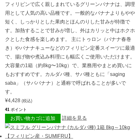
フィリピンで広く親しまれているグリーンバナナは、調理
用として人気の高い品種です。一般的なバナナよりもやや
短く、しっかりとした果肉とほんのりした甘みが特徴で
す。加熱することで甘みが増し、外はカリッと中はホクホ
クとした食感を楽しめます。 主にトゥロン（バナナ春巻
き）やバナナキューなどのフィリピン定番スイーツに最適
で、揚げ物や煮込み料理にも幅広くご使用いただけます。
大容量の1箱（約8kg〜10kg）で、業務用やまとめ買いに
もおすすめです。カルダバ種、サバ種ともに「saging
saba」（サババナナ）と通称で呼ばれることが多いで
す。
¥
4,428
(税込)
41
ポイント
詳細を見る
お買い物カゴに追加