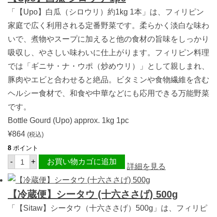
「【Upo】白瓜（シロウリ）約1kg 1本」は、フィリピン
家庭で広く利用される定番野菜です。柔らかく淡白な味わ
いで、煮物やスープに加えると他の食材の旨味をしっかり
吸収し、やさしい味わいに仕上がります。フィリピン料理
では「ギニサ・ナ・ウポ（炒めウリ）」として親しまれ、
豚肉やエビと合わせると絶品。ビタミンや食物繊維を含む
ヘルシー食材で、和食や中華などにも応用できる万能野菜
です。
Bottle Gourd (Upo) approx. 1kg 1pc
¥
864
(税込)
8
ポイント
【
-
+
お買い物カゴに追加
U
詳細を見る
p
o
】
【冷蔵便】シータウ (十六ささげ) 500g
白
瓜
「【Sitaw】シータウ（十六ささげ）500g」は、フィリピ
シ