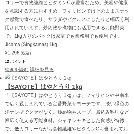
ロリーで食物繊維とビタミンCが豊富なため、美容や健康
を意識する方におすすめ。フィリピンではそのままスナッ
ク感覚で食べたり、サラダやピクルスにしたりと幅広く利
用されています。炒め物や煮物にも活用できる万能野菜
で、1kg入りのパックは家庭でも業務用でも便利です。
Jicama (Singkamas) 1kg
¥
1,296
(税込)
12
ポイント
続きを読む
詳細を見る
【SAYOTE】はやとうり 1kg
「【SAYOTE】はやとうり 1kg」は、フィリピンや中南米
で広く親しまれている定番野菜サヨーテです。淡い緑色の
洋ナシ型でクセがなく、炒め物やスープ、煮込み料理など
幅広く使える万能食材。シャキシャキとした食感が特徴
で、低カロリーながら食物繊維やビタミンCも含まれてお