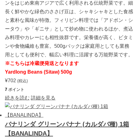
ロ
ンをはじめ東南アジアで広く利用される伝統野菜です。細
ウ
長く鮮やかな緑色のささげ豆は、シャキシャキとした食感
リ
1
と素朴な風味が特徴。フィリピン料理では「アドボン・シ
p
c
ータウ」や「ギニサ」として炒め物に使われるほか、煮込
個
み料理やカレーにも相性抜群です。栄養価が高く、ビタミ
ンや食物繊維も豊富。500gパックは家庭用としても業務
用としても便利で、幅広い料理に活躍する万能野菜です。
※こちらは冷蔵便発送となります
Yardlong Beans (Sitaw) 500g
¥
702
(税込)
7
ポイント
続きを読む
詳細を見る
バナリンダ グリーンバナナ (カルダバ種) 1箱
【BANALINDA】