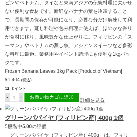
5
ピンやベトナム、タイなど東南アジアの伝統料理に欠かせ
0
ない便利な食材です。新鮮なバナナの葉を冷凍すること
0
g
で、長期間の保存が可能になり、必要な分だけ解凍して利
個
用できます。蒸し料理や包み料理に使えば、ほのかな香り
が食材に移り、風味豊かな仕上がりに。フィリピンの「ス
ーマン」やベトナムの蒸し魚、アジアンスイーツなど多彩
な料理に最適。業務用やイベント調理にも便利な1kgパッ
クです。
Frozen Banana Leaves 1kg Pack [Product of Vietnam]
¥
1,404
(税込)
13
ポイント
冷
-
+
お買い物カゴに追加
凍
詳細を見る
バ
ナ
ナ
グリーンパパイヤ (フィリピン産) 400g 1個
の
葉
5段階中
5.00
の評価
1
k
「グリーンパパイヤ（フィリピン産）400g」は、フィリ