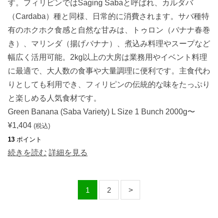
す。フィリピンではSaging Sabaと呼ばれ、カルダバ
（Cardaba）種と同様、日常的に消費されます。サバ種特
有のホクホク食感と自然な甘みは、トゥロン（バナナ春巻
き）、マリンダ（揚げバナナ）、煮込み料理やスープなど
幅広く活用可能。2kg以上の大房は業務用やイベント料理
に最適で、大人数の食事や大量調理に便利です。主食代わ
りとしても利用でき、フィリピンの伝統的な味をたっぷり
と楽しめる人気食材です。
Green Banana (Saba Variety) L Size 1 Bunch 2000g〜
¥
1,404
(税込)
13
ポイント
続きを読む
詳細を見る
1
2