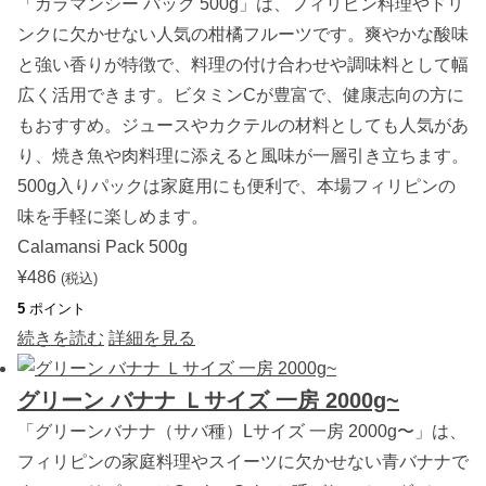
「カラマンシー パック 500g」は、フィリピン料理やドリ
1
2
ンクに欠かせない人気の柑橘フルーツです。爽やかな酸味
p
c
と強い香りが特徴で、料理の付け合わせや調味料として幅
s
個
広く活用できます。ビタミンCが豊富で、健康志向の方に
もおすすめ。ジュースやカクテルの材料としても人気があ
り、焼き魚や肉料理に添えると風味が一層引き立ちます。
500g入りパックは家庭用にも便利で、本場フィリピンの
味を手軽に楽しめます。
Calamansi Pack 500g
¥
486
(税込)
5
ポイント
続きを読む
詳細を見る
グリーン バナナ Ｌサイズ 一房 2000g~
「グリーンバナナ（サバ種）Lサイズ 一房 2000g〜」は、
フィリピンの家庭料理やスイーツに欠かせない青バナナで