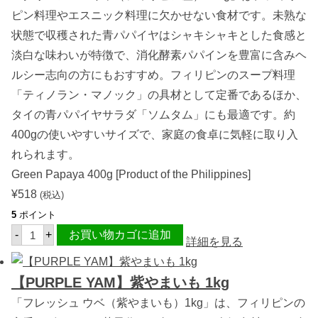
g
ピン料理やエスニック料理に欠かせない食材です。未熟な
パ
ッ
状態で収穫された青パパイヤはシャキシャキとした食感と
ク
【
淡白な味わいが特徴で、消化酵素パパインを豊富に含みヘ
ベ
ト
ルシー志向の方にもおすすめ。フィリピンのスープ料理
ナ
「ティノラン・マノック」の具材として定番であるほか、
ム
産
タイの青パパイヤサラダ「ソムタム」にも最適です。約
】
個
400gの使いやすいサイズで、家庭の食卓に気軽に取り入
れられます。
Green Papaya 400g [Product of the Philippines]
¥
518
(税込)
5
ポイント
グ
-
+
お買い物カゴに追加
リ
詳細を見る
ー
ン
パ
【PURPLE YAM】紫やまいも 1kg
パ
イ
「フレッシュ ウベ（紫やまいも）1kg」は、フィリピンの
ヤ