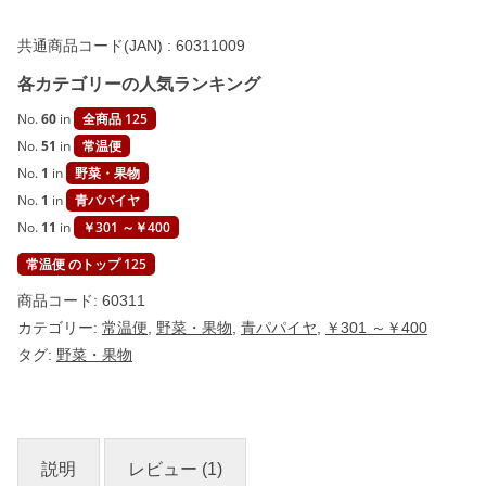
共通商品コード(JAN) :
60311009
各カテゴリーの人気ランキング
No.
60
in
全商品 125
No.
51
in
常温便
No.
1
in
野菜・果物
No.
1
in
青パパイヤ
No.
11
in
￥301 ～￥400
常温便 のトップ 125
商品コード:
60311
カテゴリー:
常温便
,
野菜・果物
,
青パパイヤ
,
￥301 ～￥400
タグ:
野菜・果物
説明
レビュー (1)