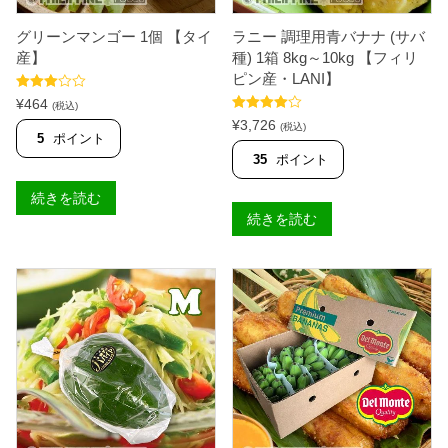
グリーンマンゴー 1個 【タイ
ラニー 調理用青バナナ (サバ
産】
種) 1箱 8kg～10kg 【フィリ
ピン産・LANI】
5段階中
¥
464
(税込)
3.50
の
5段階中
¥
3,726
評価
(税込)
4.00
の評
5
ポイント
価
35
ポイント
続きを読む
続きを読む