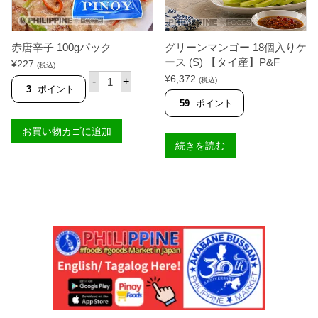
）
5
個
1
6
2
5
p
g
赤唐辛子 100gパック
グリーンマンゴー 18個入りケ
c
【
s
T
ース (S) 【タイ産】P&F
¥
227
(税込)
個
A
赤
¥
6,372
-
+
(税込)
S
唐
3
ポイント
】
辛
59
ポイント
個
子
1
お買い物カゴに追加
0
0
続きを読む
g
パ
ッ
ク
個