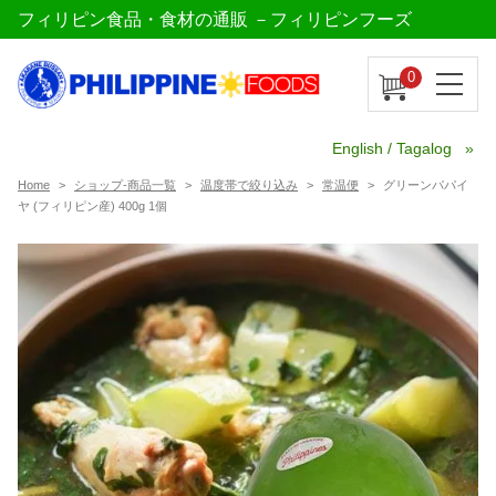
フィリピン食品・食材の通販 －フィリピンフーズ
0
English / Tagalog
Home
ショップ-商品一覧
温度帯で絞り込み
常温便
グリーンパパイ
ヤ (フィリピン産) 400g 1個