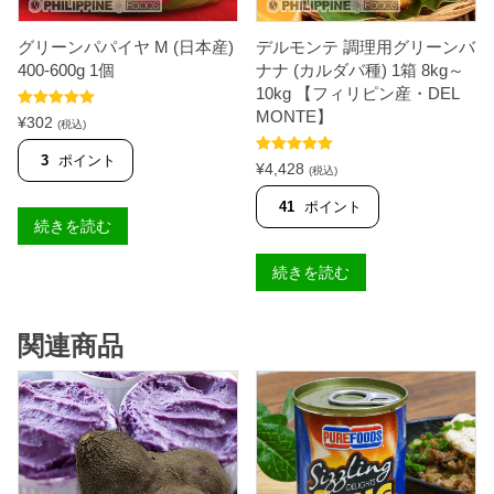
グリーンパパイヤ M (日本産)
デルモンテ 調理用グリーンバ
400-600g 1個
ナナ (カルダバ種) 1箱 8kg～
10kg 【フィリピン産・DEL
MONTE】
5段階中
5.00
¥
302
(税込)
の評価
3
ポイント
5段階中
5.00
¥
4,428
(税込)
の評価
41
ポイント
続きを読む
続きを読む
関連商品