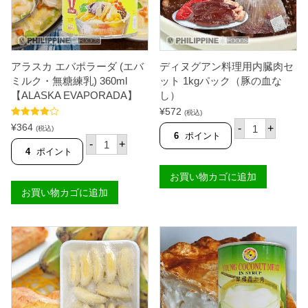
R
E
F
O
O
D
アラスカ エバポラーダ (エバ
ディヌグアン料理用内臓肉セ
S
】
ミルク・無糖練乳) 360ml
ット 1kgパック（豚の血な
個
【ALASKA EVAPORADA】
し）
¥
572
(税込)
デ
5段階中
¥
364
-
+
(税込)
ィ
4.50
の評価
6
ポイント
ア
-
+
ヌ
ラ
4
ポイント
グ
ス
ア
カ
お買い物カゴに追加
ン
エ
料
お買い物カゴに追加
バ
理
ポ
用
ラ
内
ー
臓
ダ
肉
(
セ
エ
ッ
バ
ト
ミ
1
ル
k
ク