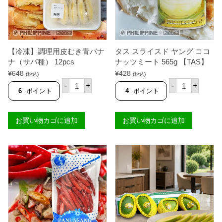
g
・
パ
無
ッ
糖
ク
練
（
乳
豚
)
の
【冷凍】調理用皮むき青バナ
タス スライスド ヤング ココ
3
血
6
ナ（サバ種） 12pcs
ナッツミート 565g 【TAS】
な
0
し
¥
648
¥
428
(税込)
(税込)
m
）
【
タ
l
-
+
-
+
個
冷
ス
6
ポイント
4
ポイント
【
凍
ス
A
】
ラ
L
調
イ
A
お買い物カゴに追加
お買い物カゴに追加
理
ス
S
用
ド
K
皮
ヤ
A
む
ン
E
き
グ
V
青
コ
A
バ
コ
P
ナ
ナ
O
ナ
ッ
R
（
ツ
A
サ
ミ
D
バ
ー
A
種
ト
】