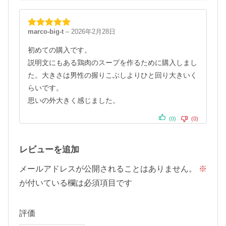
marco-big-t
–
2026年2月28日
5段階中
5
の
評価
初めての購入です。
説明文にもある鶏肉のスープを作るために購入しまし
た。大きさは男性の握りこぶしよりひと回り大きいく
らいです。
思いの外大きく感じました。
(0)
(0)
レビューを追加
メールアドレスが公開されることはありません。
※
が付いている欄は必須項目です
評価