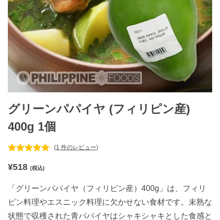
グリーンパパイヤ (フィリピン産)
400g 1個
(
1
件のレビュー)
1
件の利用者
¥
518
評価に基づ
(税込)
く5段階評
価のうち、
「グリーンパパイヤ（フィリピン産）400g」は、フィリ
5.00
点
ピン料理やエスニック料理に欠かせない食材です。未熟な
状態で収穫された青パパイヤはシャキシャキとした食感と