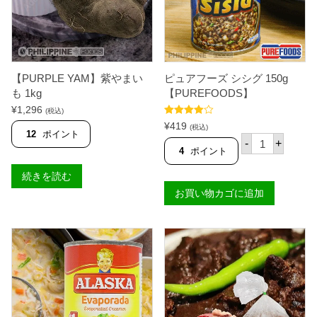
【PURPLE YAM】紫やまい
ピュアフーズ シシグ 150g
も 1kg
【PUREFOODS】
¥
1,296
(税込)
5段階中
¥
419
(税込)
4.33
の評
12
ポイント
ピ
価
-
+
ュ
4
ポイント
ア
フ
続きを読む
ー
お買い物カゴに追加
ズ
シ
シ
グ
1
5
0
g
【
P
U