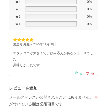
★4
0%
★3
0%
★2
0%
★1
0%
悠里可 鈴見
–
2025年11月30日
5段階中
5
の
評価
ナタデココが大きくて、飲み応えがあるジュースでし
た
美味しかったです
(1)
(0)
レビューを追加
メールアドレスが公開されることはありません。
※
が付いている欄は必須項目です