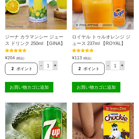
A
ュ
S
ー
】
ス
個
5
0
0
m
ジーナ カラマンシー ジュー
ロイヤル トゥルオレンジ ジ
l
【
ス ドリンク 250ml 【GINA】
ュース 237ml 【ROYAL】
P
A
5段階中
5.00
5段階中
5.00
N
¥
204
¥
113
(税込)
(税込)
の評価
の評価
L
ジ
ロ
-
+
-
+
A
ー
イ
2
ポイント
2
ポイント
S
ナ
ヤ
A
カ
ル
N
ラ
ト
G
お買い物カゴに追加
お買い物カゴに追加
マ
ゥ
P
ン
ル
I
シ
オ
N
ー
レ
O
ジ
ン
Y
ュ
ジ
】
ー
ジ
個
ス
ュ
ド
ー
リ
ス
ン
2