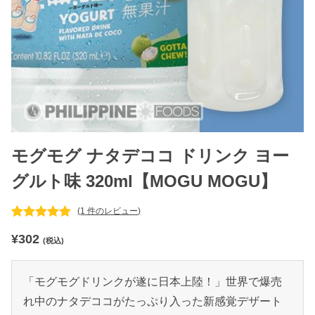
モグモグ ナタデココ ドリンク ヨー
グルト味 320ml【MOGU MOGU】
(
1
件のレビュー)
1
件の利用者
¥
302
評価に基づ
(税込)
く5段階評
価のうち、
5.00
点
「モグモグドリンクが遂に日本上陸！」世界で爆売
れ中のナタデココがたっぷり入った新感覚デザート