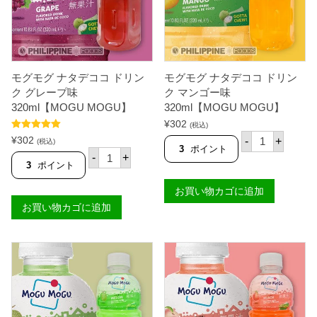
モグモグ ナタデココ ドリン
モグモグ ナタデココ ドリン
ク グレープ味
ク マンゴー味
320ml【MOGU MOGU】
320ml【MOGU MOGU】
¥
302
(税込)
モ
5段階中
5.00
¥
302
-
+
(税込)
グ
の評価
3
ポイント
モ
-
+
モ
グ
3
ポイント
グ
モ
ナ
グ
お買い物カゴに追加
タ
ナ
デ
お買い物カゴに追加
タ
コ
デ
コ
コ
ド
コ
リ
ド
ン
リ
ク
ン
マ
ク
ン
グ
ゴ
レ
ー