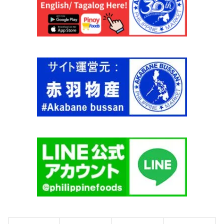
ル
ク
ラ
ー
ジ
1
0
0
0
m
l
【
N
E
S
T
L
E
】
個