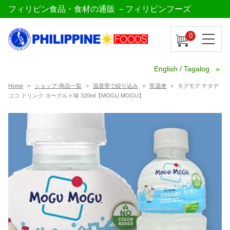
フィリピン食品・食材の通販 －フィリピンフーズ
0
English / Tagalog
Home
ショップ-商品一覧
温度帯で絞り込み
常温便
モグモグ ナタデ
ココ ドリンク ヨーグルト味 320ml【MOGU MOGU】