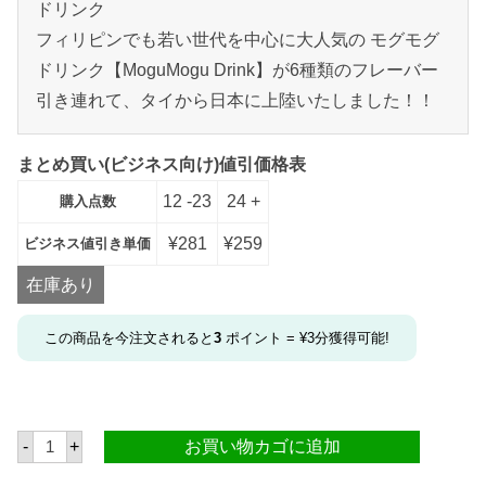
ドリンク
フィリピンでも若い世代を中心に大人気の モグモグ
ドリンク【MoguMogu Drink】が6種類のフレーバー
引き連れて、タイから日本に上陸いたしました！！
まとめ買い(ビジネス向け)値引価格表
12 -23
24 +
購入点数
¥
281
¥
259
ビジネス値引き単価
在庫あり
この商品を今注文されると
3
ポイント =
¥
3
分獲得可能!
モ
-
+
お買い物カゴに追加
グ
モ