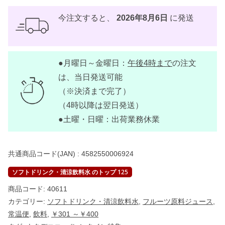
グ
ナ
タ
今注文すると、
2026年8月6日
に発送
デ
コ
コ
ド
リ
●月曜日～金曜日：
午後4時まで
の注文
ン
ク
は、当日発送可能
ヨ
ー
（※決済まで完了）
グ
（4時以降は翌日発送）
ル
ト
●土曜・日曜：出荷業務休業
味
3
2
0
共通商品コード(JAN) :
4582550006924
m
l
【
ソフトドリンク・清涼飲料水 のトップ 125
M
O
商品コード:
40611
G
カテゴリー:
ソフトドリンク・清涼飲料水
,
フルーツ原料ジュース
,
U
M
常温便
,
飲料
,
￥301 ～￥400
O