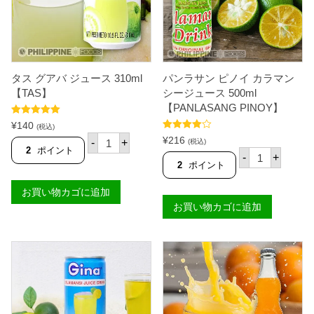
【
T
A
S
】
個
タス グアバ ジュース 310ml
パンラサン ピノイ カラマン
【TAS】
シージュース 500ml
【PANLASANG PINOY】
5段階中
5.00
¥
140
(税込)
の評価
タ
5段階中
¥
216
-
+
(税込)
4.67
の評価
ス
2
ポイント
パ
-
+
グ
ン
2
ポイント
ア
ラ
バ
サ
お買い物カゴに追加
ジ
ン
ュ
お買い物カゴに追加
ピ
ー
ノ
ス
イ
3
カ
1
ラ
0
マ
m
ン
l
シ
【
ー
T
ジ