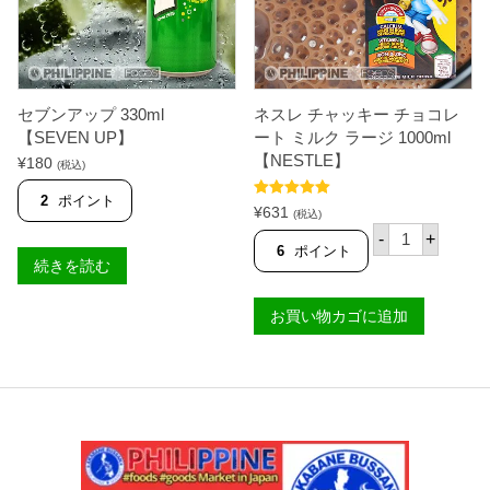
ク
3
2
7
5
m
0
l
m
【
l
R
セブンアップ 330ml
ネスレ チャッキー チョコレ
【
O
G
Y
【SEVEN UP】
ート ミルク ラージ 1000ml
I
A
【NESTLE】
¥
180
(税込)
N
L
A
】
2
ポイント
】
個
5段階中
5.00
¥
631
(税込)
個
の評価
ネ
-
+
ス
6
ポイント
レ
続きを読む
チ
ャ
お買い物カゴに追加
ッ
キ
ー
チ
ョ
コ
レ
ー
ト
ミ