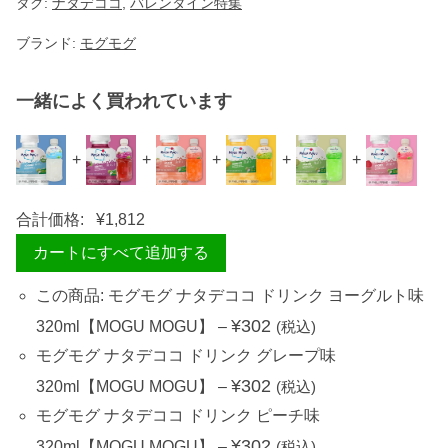
タグ:
G
ナタデココ
,
バレンタイン特集
U
】
ブランド:
モグモグ
個
一緒によく買われています
+
+
+
+
+
合計価格:
¥
1,812
カートにすべて追加する
この商品: モグモグ ナタデココ ドリンク ヨーグルト味
¥
302
320ml【MOGU MOGU】
–
(税込)
モグモグ ナタデココ ドリンク グレープ味
¥
302
320ml【MOGU MOGU】
–
(税込)
モグモグ ナタデココ ドリンク ピーチ味
¥
302
320ml【MOGU MOGU】
–
(税込)