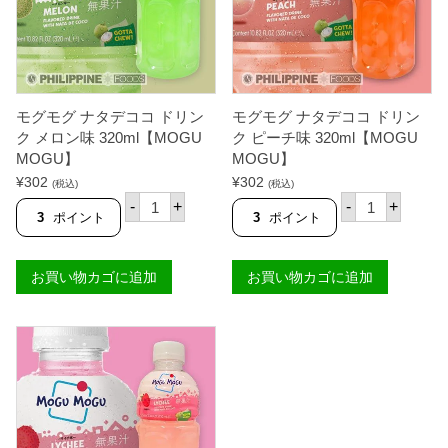
ー
味
プ
3
味
2
3
0
2
m
0
l
m
【
モグモグ ナタデココ ドリン
モグモグ ナタデココ ドリン
l
M
【
ク メロン味 320ml【MOGU
ク ピーチ味 320ml【MOGU
O
M
MOGU】
MOGU】
G
O
U
¥
302
G
¥
302
(税込)
(税込)
M
U
モ
モ
-
+
-
+
O
M
グ
グ
3
ポイント
3
ポイント
G
O
モ
モ
U
G
グ
グ
】
U
ナ
ナ
個
お買い物カゴに追加
お買い物カゴに追加
】
タ
タ
個
デ
デ
コ
コ
コ
コ
ド
ド
リ
リ
ン
ン
ク
ク
メ
ピ
ロ
ー
ン
チ