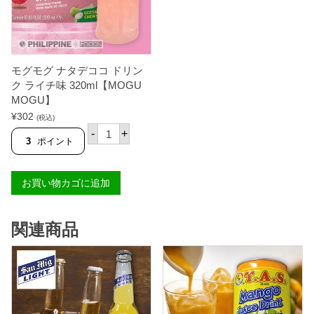
味
味
3
3
2
2
0
0
m
m
l
l
モグモグ ナタデココ ドリン
【
【
M
M
ク ライチ味 320ml【MOGU
O
O
MOGU】
G
G
¥
302
U
U
(税込)
M
モ
M
-
+
O
グ
O
3
ポイント
G
モ
G
U
グ
U
】
ナ
】
お買い物カゴに追加
個
タ
個
デ
コ
コ
関連商品
ド
リ
ン
ク
ラ
イ
チ
味