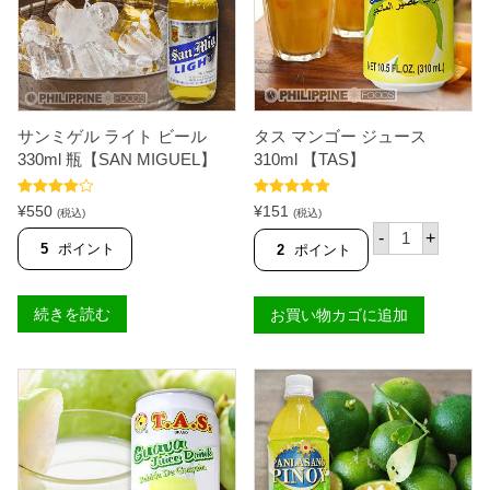
3
2
0
m
l
【
M
O
サンミゲル ライト ビール
タス マンゴー ジュース
G
330ml 瓶【SAN MIGUEL】
310ml 【TAS】
U
M
O
5段階中
5段階中
5.00
¥
550
¥
151
(税込)
(税込)
G
4.80
の評価
の評価
タ
U
-
+
ス
5
ポイント
2
ポイント
】
マ
個
ン
ゴ
続きを読む
お買い物カゴに追加
ー
ジ
ュ
ー
ス
3
1
0
m
l