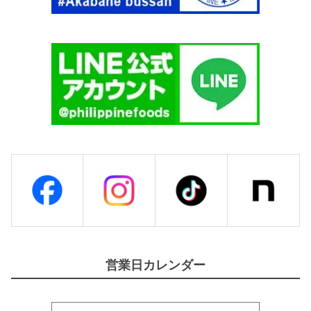
V
E
R
S
W
A
N
】
個
営業日カレンダー