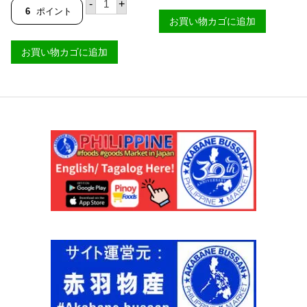
サ
モ
-
+
R
ル
ボ
6
ポイント
ー
I
バ
お買い物カゴに追加
ー
ル
O
ー
ル
2
F
ス
ホ
2
I
お買い物カゴに追加
ワ
ッ
7
E
ン
ト
g
S
ソ
チ
【
T
イ
リ
P
A
ソ
ス
A
】
ー
モ
C
個
ス
ー
I
(
ル
F
醤
1
I
油
3
C
)
0
I
ラ
m
S
ー
l
L
ジ
【
E
1
M
S
0
A
】
0
G
個
0
G
m
I
l
】
【
個
S
I
L