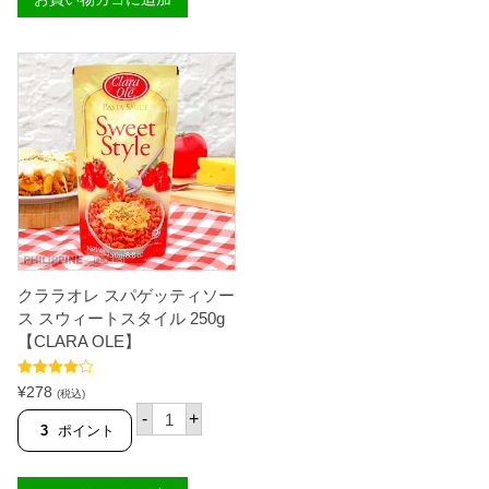
ル
ン
パ
ス
ー
ミ
ポ
ル
ー
ク
ズ
3
ク
7
リ
7
ー
g
ム
【
2
A
5
L
0
A
m
S
l
K
【
A
N
】
クララオレ スパゲッティソー
E
個
S
ス スウィートスタイル 250g
T
【CLARA OLE】
L
E
】
5段階中
¥
278
(税込)
個
4.00
の評
ク
価
-
+
ラ
3
ポイント
ラ
オ
レ