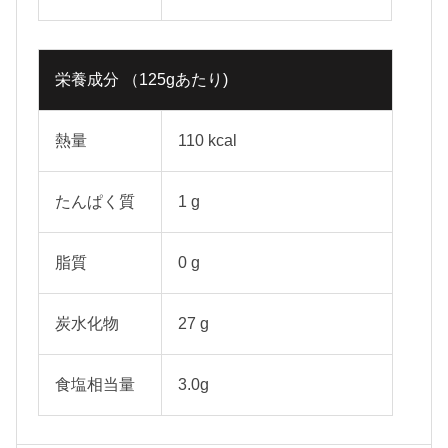
栄養成分 （125gあたり)
熱量
110 kcal
たんぱく質
1 g
脂質
0 g
炭水化物
27 g
食塩相当量
3.0g