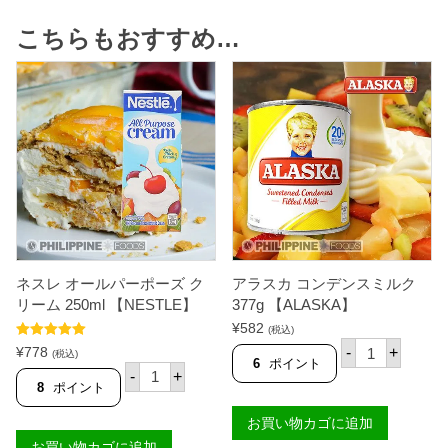
こちらもおすすめ…
ネスレ オールパーポーズ ク
アラスカ コンデンスミルク
リーム 250ml 【NESTLE】
377g 【ALASKA】
¥
582
(税込)
ア
5段階中
5.00
¥
778
-
+
(税込)
ラ
の評価
6
ポイント
ネ
-
+
ス
ス
8
ポイント
カ
レ
コ
オ
お買い物カゴに追加
ン
ー
デ
お買い物カゴに追加