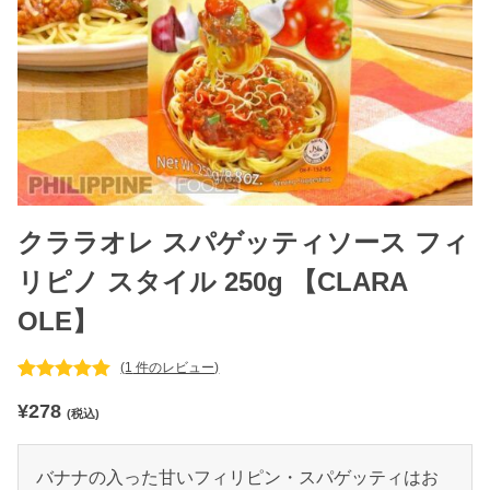
クララオレ スパゲッティソース フィ
リピノ スタイル 250g 【CLARA
OLE】
(
1
件のレビュー)
1
件の利用者
¥
278
評価に基づ
(税込)
く5段階評
価のうち、
5.00
点
バナナの入った甘いフィリピン・スパゲッティはお