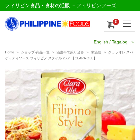
フィリピン食品・食材の通販 －フィリピンフーズ
0
English / Tagalog
Home
ショップ-商品一覧
温度帯で絞り込み
常温便
クララオレ スパ
ゲッティソース フィリピノ スタイル 250g 【CLARA OLE】