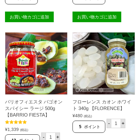
オ
フ
O
フ
ト
L
ィ
チ
E
お買い物カゴに追加
お買い物カゴに追加
エ
ー
】
ス
ズ
個
タ
ウ
バ
ィ
ゴ
ズ
オ
ピ
ン
メ
ス
ン
パ
ト
イ
ス
シ
モ
ー
ー
ス
ル
モ
2
ー
1
ル
0
2
g
バリオフィエスタ バゴオン
フローレンス カオン ホワイ
5
【
0
K
スパイシー ラージ 500g
ト 340g 【FLORENCE】
g
R
【BARRIO FIESTA】
¥
480
(税込)
【
A
フ
B
F
-
+
ロ
5
ポイント
A
T
5段階中
5.00
¥
1,339
ー
(税込)
R
】
の評価
バ
レ
-
+
R
個
リ