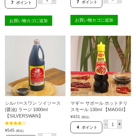
シ
リ
7
ポイント
7
ポイント
O
フ
オ
F
ィ
フ
I
ッ
ィ
E
お買い物カゴに追加
ク
お買い物カゴに追加
エ
S
ア
ス
T
イ
タ
A
ル
バ
】
ズ
ゴ
個
ソ
オ
ウ
ン
テ
レ
ッ
ギ
ド
ュ
シ
ラ
ュ
ー
リ
ス
ン
モ
プ
ー
フ
ル
ラ
2
イ
シルバースワン ソイソース
マギー サボール ホットチリ
5
ス
0
(醤油) ラージ 1000ml
スモール 130ml 【MAGGI】
パ
g
【SILVERSWAN】
¥
431
イ
(税込)
【
マ
シ
B
-
+
ギ
ー
4
ポイント
A
5段階中
¥
545
ー
(税込)
ス
R
4.89
の評価
シ