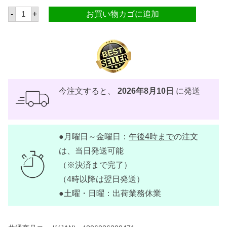
ク
-
+
お買い物カゴに追加
ラ
ラ
オ
レ
ス
パ
ゲ
ッ
テ
ィ
今注文すると、
2026年8月10日
に発送
ソ
ー
ス
フ
ィ
●月曜日～金曜日：
午後4時まで
の注文
リ
ピ
は、当日発送可能
ノ
ス
（※決済まで完了）
タ
（4時以降は翌日発送）
イ
ル
●土曜・日曜：出荷業務休業
2
5
0
g