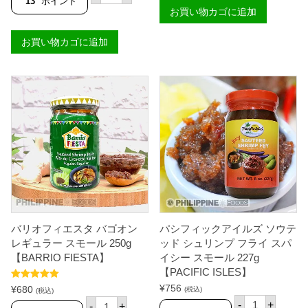
ン
13
ポイント
I
オ
お買い物カゴに追加
ス
O
フ
カ
F
ィ
オ
I
お買い物カゴに追加
エ
ン
E
ス
ホ
S
タ
ワ
T
バ
イ
A
ゴ
ト
】
オ
3
個
ン
4
ス
0
パ
g
イ
【
シ
F
ー
L
ラ
O
ー
R
ジ
E
5
N
0
C
バリオフィエスタ バゴオン
パシフィックアイルズ ソウテ
0
E
g
レギュラー スモール 250g
ッド シュリンプ フライ スパ
】
【
個
【BARRIO FIESTA】
イシー スモール 227g
B
【PACIFIC ISLES】
A
R
5段階中
5.00
¥
756
¥
680
(税込)
(税込)
R
の評価
パ
バ
-
+
-
+
I