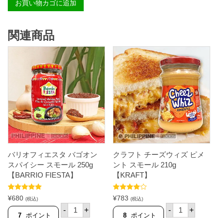
お買い物カゴに追加
ス
パ
ゲ
ッ
関連商品
テ
ィ
ソ
ー
ス
ス
ウ
ィ
ー
ト
ス
タ
イ
ル
2
5
バリオフィエスタ バゴオン
クラフト チーズウィズ ピメ
0
スパイシー スモール 250g
ント スモール 210g
g
【BARRIO FIESTA】
【
【KRAFT】
C
L
5段階中
5.00
5段階中
¥
680
¥
783
A
(税込)
(税込)
の評価
4.50
の評価
バ
ク
R
-
+
-
+
リ
ラ
A
7
ポイント
8
ポイント