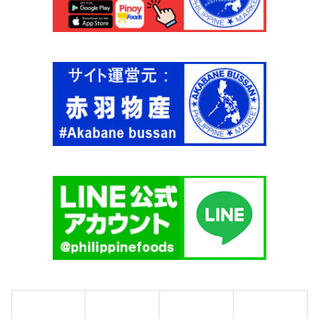
ィ
ー
ス
タ
イ
ル
2
5
0
g
【
H
U
N
T
'
S
】
個