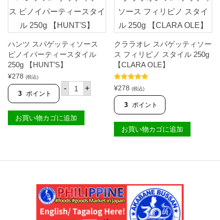
ハンツ スパゲッティソース
クララオレ スパゲッティソー
ピノイパーティースタイル
ス フィリピノ スタイル 250g
250g 【HUNT’S】
【CLARA OLE】
¥
278
(税込)
ハ
5段階中
5.00
¥
278
-
+
(税込)
ン
の評価
3
ポイント
ツ
3
ポイント
ス
パ
お買い物カゴに追加
ゲ
お買い物カゴに追加
ッ
テ
ィ
ソ
ー
ス
ピ
ノ
イ
パ
ー
テ