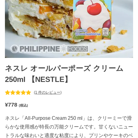
ネスレ オールパーポーズ クリーム
250ml 【NESTLE】
(
1
件のレビュー)
1
件の利用者
¥
778
評価に基づ
(税込)
く5段階評
価のうち、
ネスレ「All‑Purpose Cream 250 ml」は、クリーミーで滑
5.00
点
らかな使用感が特長の万能クリームです。甘くないニュー
トラルな味わいと適度な粘度により、プリンやケーキのベ