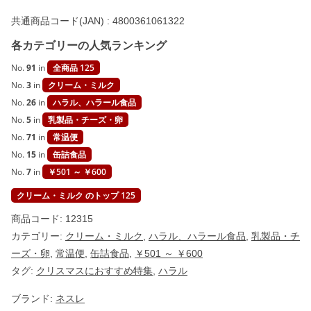
E
共通商品コード(JAN) :
4800361061322
】
個
各カテゴリーの人気ランキング
No.
91
in
全商品 125
No.
3
in
クリーム・ミルク
No.
26
in
ハラル、ハラール食品
No.
5
in
乳製品・チーズ・卵
No.
71
in
常温便
No.
15
in
缶詰食品
No.
7
in
￥501 ～ ￥600
クリーム・ミルク のトップ 125
商品コード:
12315
カテゴリー:
クリーム・ミルク
,
ハラル、ハラール食品
,
乳製品・チ
ーズ・卵
,
常温便
,
缶詰食品
,
￥501 ～ ￥600
タグ:
クリスマスにおすすめ特集
,
ハラル
ブランド:
ネスレ