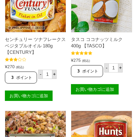
（
【
黒
H
豆
O
の
R
塩
M
茹
E
で
L
缶
】
センチュリー ツナフレークス
タスコ ココナッツミルク
詰
個
）
ベジタブルオイル 180g
400g 【TASCO】
（
【CENTURY】
タ
5段階中
5.00
ウ
¥
275
(税込)
の評価
シ
タ
5段階
¥
270
-
+
(税込)
）
中
3.00
ス
3
ポイント
セ
の評価
-
+
1
コ
ン
3
ポイント
8
コ
チ
0
コ
ュ
g
お買い物カゴに追加
ナ
リ
【
ッ
お買い物カゴに追加
ー
S
ツ
ツ
E
ミ
ナ
N
ル
フ
O
ク
レ
R
4
ー
I
0
ク
T
0
ス
A
g
ベ