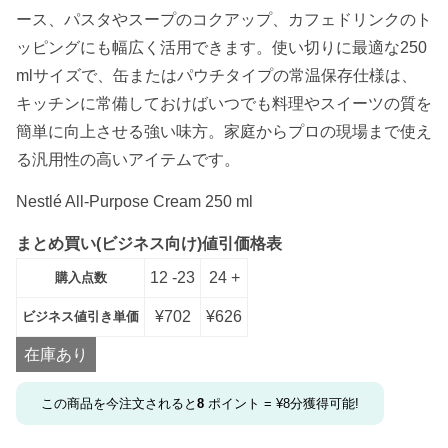
ース、パスタやスープのコクアップ、カフェドリンクのト
ッピングにも幅広く活用できます。使い切りに最適な250
mlサイズで、缶またはパウチタイプの常温保存仕様は、
キッチンに常備しておけばいつでも料理やスイーツの質を
簡単に向上させる強い味方。家庭からプロの現場まで使え
る汎用性の高いアイテムです。
Nestlé All‑Purpose Cream 250 ml
まとめ買い(ビジネス向け)値引価格表
12 -23
24 +
購入点数
¥
702
¥
626
ビジネス値引き単価
在庫あり
この商品を今注文されると
8
ポイント =
¥
8
分獲得可能!