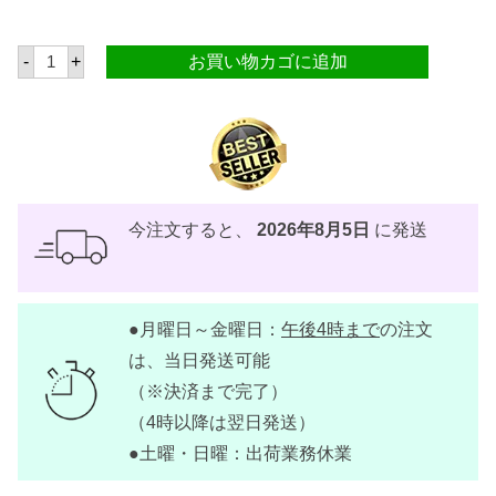
ネ
-
+
お買い物カゴに追加
ス
レ
オ
ー
ル
パ
ー
ポ
ー
ズ
今注文すると、
2026年8月5日
に発送
ク
リ
ー
ム
2
●月曜日～金曜日：
午後4時まで
の注文
5
0
は、当日発送可能
m
l
（※決済まで完了）
【
（4時以降は翌日発送）
N
E
●土曜・日曜：出荷業務休業
S
T
L