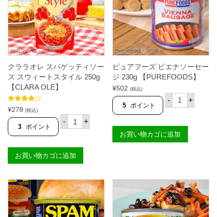
クララオレ スパゲッティソー
ピュアフーズ ビエナソーセー
ス スウィートスタイル 250g
ジ 230g 【PUREFOODS】
【CLARA OLE】
¥
502
(税込)
ピ
-
+
ュ
5
ポイント
5段階中
¥
278
ア
(税込)
4.00
の評
ク
フ
価
-
+
ラ
ー
3
ポイント
ラ
お買い物カゴに追加
ズ
オ
ビ
レ
エ
お買い物カゴに追加
ス
ナ
パ
ソ
ゲ
ー
ッ
セ
テ
ー
ィ
ジ
ソ
2
ー
3