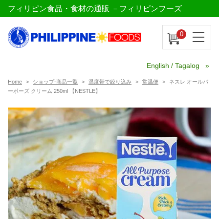
フィリピン食品・食材の通販 －フィリピンフーズ
0
English / Tagalog
Home
ショップ-商品一覧
温度帯で絞り込み
常温便
ネスレ オールパ
ーポーズ クリーム 250ml 【NESTLE】