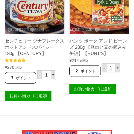
】
【
ジ
個
T
タ
A
ブ
S
ル
C
オ
O
イ
】
ル
個
1
センチュリー ツナフレークス
ハンツ ポーク アンド ビーン
8
0
ホットアンドスパイシー
ズ 230g 【豚肉と豆の煮込み
g
180g 【CENTURY】
缶詰】【HUNT’S】
【
C
¥
214
(税込)
E
ハ
5段階中
5.00
¥
270
-
+
(税込)
N
ン
の評価
2
ポイント
セ
-
+
T
ツ
ン
3
ポイント
U
ポ
チ
R
ー
ュ
お買い物カゴに追加
Y
ク
リ
】
ア
お買い物カゴに追加
ー
個
ン
ツ
ド
ナ
ビ
フ
ー
レ
ン
ー
ズ
ク
2
ス
3