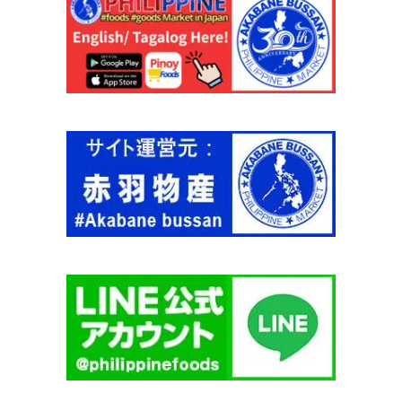
ホ
0
ッ
g
ト
【
ア
豚
ン
肉
ド
と
ス
豆
パ
の
イ
煮
シ
込
ー
み
1
缶
8
詰
0
】
g
【
【
H
C
U
E
N
N
T
T
'
U
S
R
】
Y
個
】
個