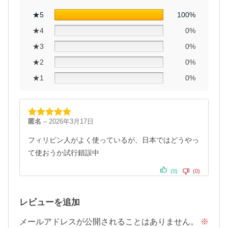
★5
100%
★4
0%
★3
0%
★2
0%
★1
0%
匿名
–
2026年3月17日
5段階中
5
の
評価
フィリピン人がよく使っているが、日本ではどうやっ
て使おうか試行錯誤中
(0)
(0)
レビューを追加
メールアドレスが公開されることはありません。
※