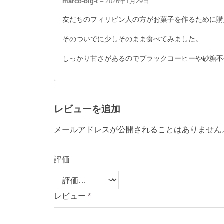
marco-big-t
–
2026年1月29日
5段階中
4
の評価
友だちのフィリピン人の方がお菓子を作るために購
そのついでに少しそのまま食べてみました。
しっかり甘さがあるのでブラックコーヒーや砂糖不
レビューを追加
メールアドレスが公開されることはありません
評価
レビュー
*