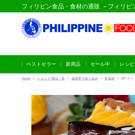
フィリピン食品・食材の通販 －フィリピ
ベストセラー
新商品
セール中
レシピ
Home
ショップ-商品一覧
温度帯で絞り込み
常温便
MY サン