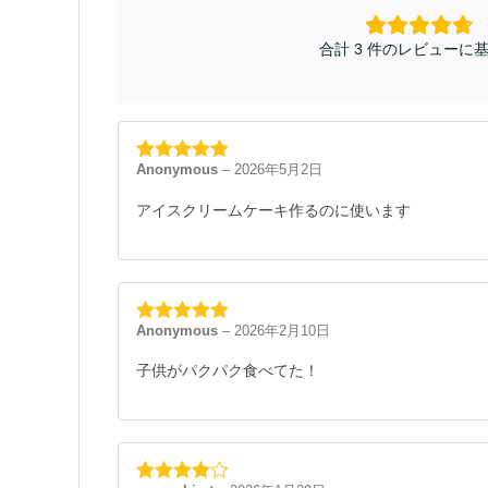
合計 3 件のレビューに
Anonymous
–
2026年5月2日
5段階中
5
の
評価
アイスクリームケーキ作るのに使います
Anonymous
–
2026年2月10日
5段階中
5
の
評価
子供がパクパク食べてた！