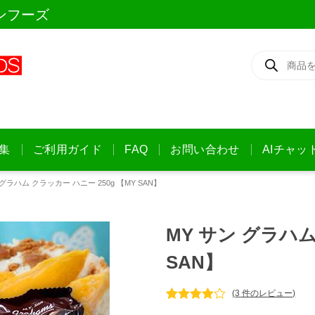
ンフーズ
商
品
検
索
集
ご利用ガイド
FAQ
お問い合わせ
AIチャッ
 グラハム クラッカー ハニー 250g 【MY SAN】
MY サン グラハム
SAN】
(
3
件のレビュー)
3
件の利用者