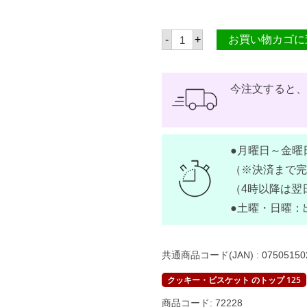
M
-
+
お買い物カゴに
Y
サ
ン
グ
ラ
今注文すると
ハ
ム
ク
ラ
ッ
●月曜日～金曜
カ
ー
（※決済まで完
ハ
ニ
（4時以降は翌
ー
●土曜・日曜：
2
5
0
g
【
共通商品コード(JAN) :
07505150
M
Y
クッキー・ビスケット のトップ 125
S
A
商品コード:
72228