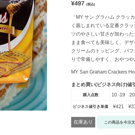
¥
497
評価に基づ
(税込)
く5段階評
価のうち、
「MY サン グラハム クラッカ
4.67
点
く親しまれている定番クラッ
ツのやさしい甘さが加わった
まま食べても美味しく、デザ
クリームのトッピング、パフ
りで常備しやすく、おやつや
MY San Graham Crackers Ho
まとめ買い(ビジネス向け)値
10 -19
20
購入点数
¥
421
¥
3
ビジネス値引き単価
在庫あり
この商品を今注