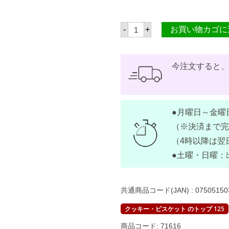
ス
-
+
お買い物カゴに
カ
イ
フ
レ
ー
今注文すると
ク
ス
ク
ラ
ッ
●月曜日～金曜
カ
ー
（※決済まで完
ス
イ
（4時以降は翌
ー
●土曜・日曜：
ツ
バ
タ
ー
3
共通商品コード(JAN) :
07505150
0
0
クッキー・ビスケット のトップ 125
g
【
商品コード:
71616