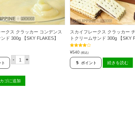
ークス クラッカー コンデンス
スカイフレークス クラッカー 
ド 300g 【SKY FLAKES】
トクリームサンド 300g 【SKY 
5段階中
¥
540
(税込)
4.75
の評価
ス
-
+
カ
続きを読む
ント
5
ポイント
イ
フ
レ
カゴに追加
ー
ク
ス
ク
ラ
ッ
カ
ー
コ
ン
デ
ン