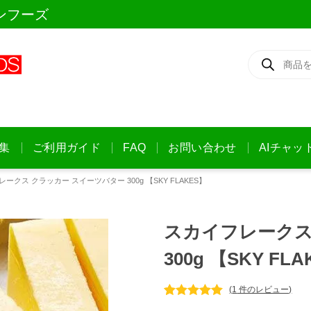
ンフーズ
商
品
検
索
集
ご利用ガイド
FAQ
お問い合わせ
AIチャッ
ークス クラッカー スイーツバター 300g 【SKY FLAKES】
スカイフレークス
300g 【SKY FL
(
1
件のレビュー)
1
件の利用者