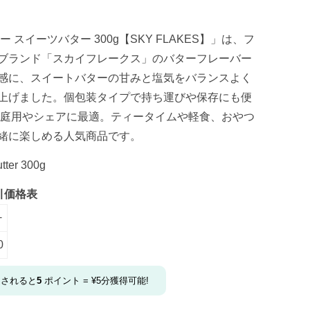
スイーツバター 300g【SKY FLAKES】」は、フ
ブランド「スカイフレークス」のバターフレーバー
感に、スイートバターの甘みと塩気をバランスよく
上げました。個包装タイプで持ち運びや保存にも便
は家庭用やシェアに最適。ティータイムや軽食、おやつ
緒に楽しめる人気商品です。
tter 300g
引価格表
+
0
文されると
5
ポイント =
¥
5
分獲得可能!