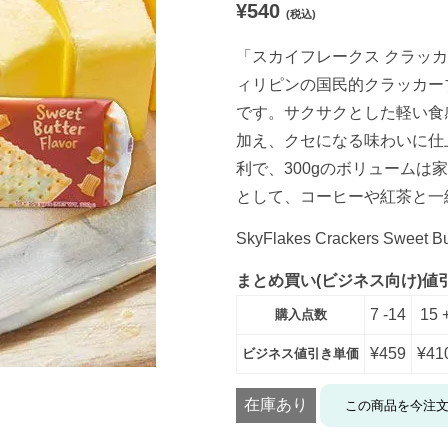
¥
540
評価に基づ
(税込)
く5段階評
価のうち、
「スカイフレークス クラッカー 
5.00
点
ィリピンの国民的クラッカー
です。サクサクとした軽い食
加え、クセになる味わいに仕
利で、300gのボリューム
として、コーヒーや紅茶と一
SkyFlakes Crackers Sweet Bu
まとめ買い(ビジネス向け)値
7 -14
15 
購入点数
¥
459
¥
41
ビジネス値引き単価
在庫あり
この商品を今注