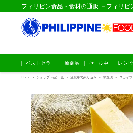
フィリピン食品・食材の通販 －フィリピ
ベストセラー
新商品
セール中
レシピ
Home
ショップ-商品一覧
温度帯で絞り込み
常温便
スカイフレ