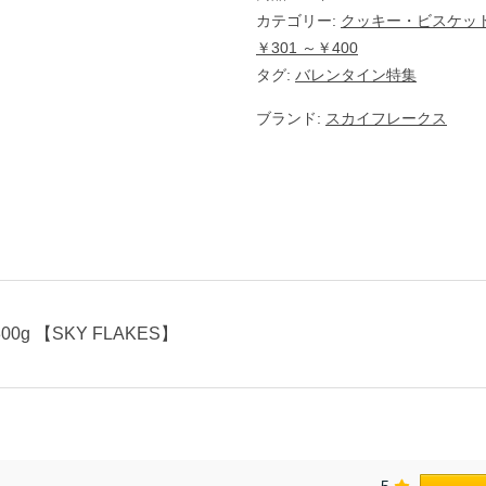
S
K
カテゴリー:
クッキー・ビスケッ
Y
￥301 ～￥400
F
L
タグ:
バレンタイン特集
A
K
ブランド:
スカイフレークス
E
S
】
個
g 【SKY FLAKES】
5