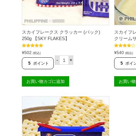
スカイフレークス クラッカー (パック)
スカイフレ
250g 【SKY FLAKES】
クリームサン
5段階中
5.00
5段階中
¥
502
¥
540
(税込)
(税込)
の評価
4.75
の評価
ス
-
+
カ
5
ポイント
5
ポイ
イ
フ
レ
お買い物カゴに追加
お買い物
ー
ク
ス
ク
ラ
ッ
カ
ー
(
パ
ッ
ク