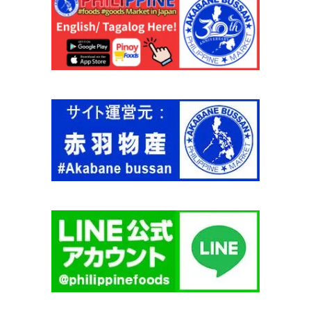
N
T
O
J
A
】
個