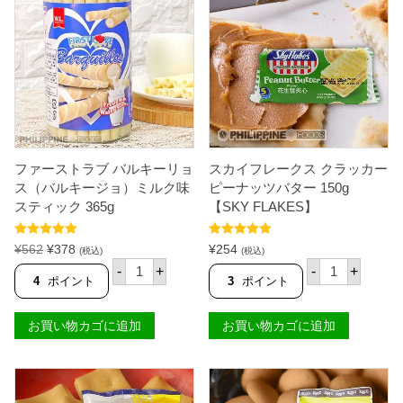
ッ
ー
ク
リ
ポ
ョ
ル
ス
ボ
（
ロ
バ
ン
ル
2
キ
7
ー
0
ジ
g
ョ
【
）
ファーストラブ バルキーリョ
スカイフレークス クラッカー
G
チ
ス（バルキージョ）ミルク味
ピーナッツバター 150g
O
ョ
L
スティック 365g
【SKY FLAKES】
コ
D
味
I
ス
5段階中
5.00
5段階中
5.00
元
現
L
¥
562
¥
378
¥
254
(税込)
(税込)
テ
の評価
の評価
O
フ
ス
の
在
ィ
-
+
-
+
C
ァ
カ
4
ポイント
3
ポイント
ッ
価
の
K
ー
イ
ク
格
価
S
ス
フ
3
は
格
】
ト
レ
6
お買い物カゴに追加
お買い物カゴに追加
¥
は
個
ラ
ー
5
ブ
ク
5
¥
g
バ
ス
6
3
【
ル
ク
B
2
7
キ
ラ
A
で
8