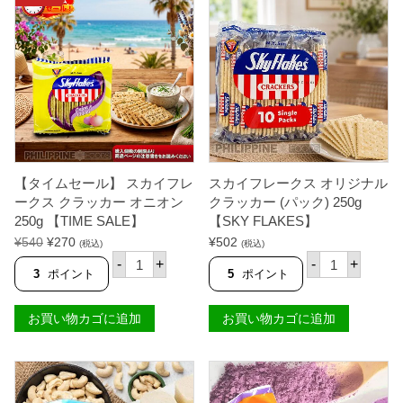
【タイムセール】 スカイフレ
スカイフレークス オリジナル
ークス クラッカー オニオン
クラッカー (パック) 250g
250g 【TIME SALE】
【SKY FLAKES】
元
現
¥
540
¥
270
¥
502
(税込)
(税込)
【
ス
の
在
-
+
-
+
タ
カ
3
ポイント
5
ポイント
価
の
イ
イ
格
価
ム
フ
は
格
セ
レ
お買い物カゴに追加
お買い物カゴに追加
¥
は
ー
ー
ル
ク
5
¥
】
ス
4
2
ス
オ
0
7
カ
リ
で
0
イ
ジ