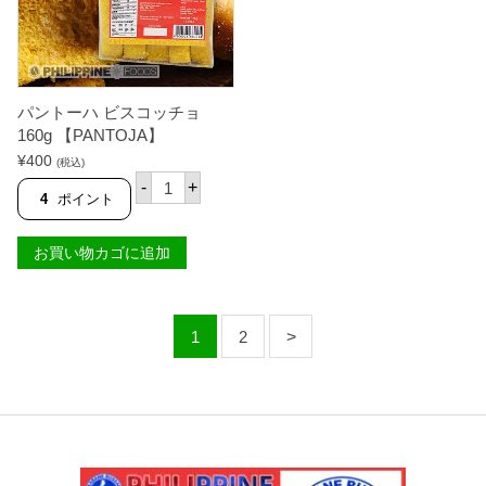
ー
ッ
ツ
ク
バ
)
タ
2
ー
5
3
0
0
g
パントーハ ビスコッチョ
0
【
160g 【PANTOJA】
g
S
¥
400
【
K
(税込)
パ
S
Y
-
+
ン
K
F
4
ポイント
ト
Y
L
ー
F
A
ハ
L
K
お買い物カゴに追加
ビ
A
E
ス
K
S
コ
E
】
ッ
S
個
チ
】
1
2
ョ
個
1
6
0
g
【
P
A