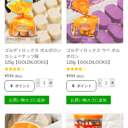
し
で
フ
ナ
た
す
レ
ル
ー
ク
。
。
ク
ラ
ス
ッ
ク
カ
ラ
ー
ッ
(
カ
パ
ー
ッ
オ
ク
ゴルディロックス ポルボロン
ゴルディロックス ウベ ポル
ニ
)
カシューナッツ味
ボロン
オ
2
125g【GOLDILOCKS】
120g【GOLDILOCKS】
ン
5
2
0
5
g
5段階中
5段階中
¥
594
¥
594
(税込)
(税込)
0
【
4.71
の評価
4.50
の評価
ゴ
ゴ
g
S
-
+
-
+
ル
ル
6
ポイント
6
ポイント
【
K
デ
デ
T
Y
ィ
ィ
I
F
ロ
ロ
M
L
お買い物カゴに追加
お買い物カゴに追加
ッ
ッ
E
A
ク
ク
S
K
ス
ス
A
E
ポ
ウ
L
S
ル
ベ
E
】
ボ
ポ
】
個