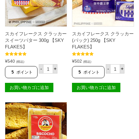
G
ー
-
2
O
5
】
0
個
g
【
M
スカイフレークス クラッカー
スカイフレークス クラッカー
Y
スイーツバター 300g 【SKY
(パック) 250g 【SKY
S
FLAKES】
FLAKES】
A
N
】
5段階中
5.00
5段階中
5.00
¥
540
¥
502
(税込)
(税込)
個
の評価
の評価
ス
ス
-
+
-
+
カ
カ
5
ポイント
5
ポイント
イ
イ
フ
フ
レ
レ
お買い物カゴに追加
お買い物カゴに追加
ー
ー
ク
ク
ス
ス
ク
ク
ラ
ラ
ッ
ッ
カ
カ
ー
ー
ス
(
イ
パ