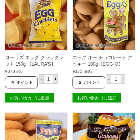
ー
ッ
R
し
で
リ
カ
G
た
す
ョ
ー
U
ス
ピ
。
。
I
（
ー
L
バ
ナ
L
ル
ッ
O
キ
ツ
S
ー
バ
】
ジ
タ
個
ョ
ー
）
1
ローラズ エッグ クラックレ
エッグ オー チョコレート ク
ミ
5
ット 150g 【LAURA’S】
ッキー 100g【EGG-O】
ル
0
¥
378
¥
173
ク
g
(税込)
(税込)
ロ
エ
味
【
-
+
-
+
ー
ッ
ス
S
4
ポイント
2
ポイント
ラ
グ
テ
K
ズ
オ
ィ
Y
エ
ー
ッ
F
お買い物カゴに追加
お買い物カゴに追加
ッ
チ
ク
L
グ
ョ
3
A
ク
コ
6
K
ラ
レ
5
E
ッ
ー
g
S
ク
ト
個
】
レ
ク
個
ッ
ッ