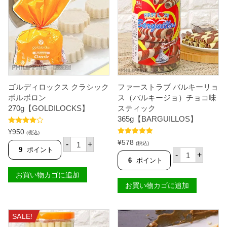
ロ
ル
個
ン
ボ
カ
ロ
シ
ン
ュ
1
ー
2
ナ
0
ッ
g
ツ
【
味
G
1
O
ゴルディロックス クラシック
ファーストラブ バルキーリョ
2
L
ポルボロン
ス（バルキージョ）チョコ味
5
D
270g【GOLDILOCKS】
スティック
g
I
【
L
365g【BARGUILLOS】
G
O
5段階中
¥
950
(税込)
O
C
4.80
の評価
ゴ
5段階中
5.00
L
K
¥
578
-
+
(税込)
の評価
ル
9
ポイント
D
S
フ
-
+
デ
I
】
ァ
6
ポイント
ィ
L
個
ー
ロ
O
お買い物カゴに追加
ス
ッ
C
ト
お買い物カゴに追加
ク
K
ラ
ス
S
ブ
ク
】
バ
ラ
個
ル
SALE!
シ
キ