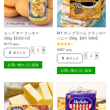
ト
キ
1
ー
5
1
0
0
g
0
【
g
L
【
A
E
U
G
エッグ オー クッキー
MY サン グラハム クラッカー
R
G
100g【EGG-O】
ハニー 250g 【MY SAN】
A
-
¥
173
'
O
(税込)
エ
S
】
5段階中
¥
497
-
+
(税込)
ッ
】
個
4.67
の評価
2
ポイント
M
-
+
グ
個
Y
5
ポイント
オ
サ
ー
お買い物カゴに追加
ン
ク
グ
お買い物カゴに追加
ッ
ラ
キ
ハ
ー
ム
1
ク
0
ラ
0
ッ
g
カ
【
ー
E
ハ
G
ニ