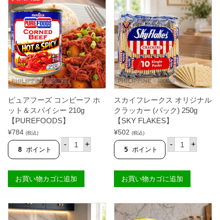
ピュアフーズ コンビーフ ホ
スカイフレークス オリジナル
ット＆スパイシー 210g
クラッカー (パック) 250g
【PUREFOODS】
【SKY FLAKES】
¥
784
¥
502
(税込)
(税込)
ピ
ス
-
+
-
+
ュ
カ
8
ポイント
5
ポイント
ア
イ
フ
フ
ー
レ
お買い物カゴに追加
お買い物カゴに追加
ズ
ー
コ
ク
ン
ス
ビ
オ
ー
リ
フ
ジ