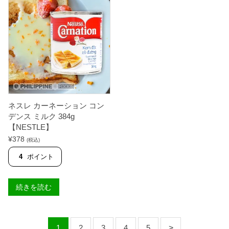
R
2
G
1
U
0
I
g
L
【
L
P
O
U
S
R
】
E
個
F
O
O
D
ネスレ カーネーション コン
S
デンス ミルク 384g
】
【NESTLE】
個
¥
378
(税込)
4
ポイント
続きを読む
1
2
3
4
5