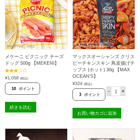
の
素
2
2
g
【
K
N
O
R
R
メケーニ ピクニック チーズ
マックスオーシャンズ クリス
】
個
ドッグ 500g 【MEKENI】
ピーチキンスキン 鳥皮揚げチ
ップス (ホット) 30g 【MAX
OCEAN’S】
5段階中
¥
1,058
(税込)
3.50
の
¥
324
(税込)
評価
マ
10
ポイント
-
+
ッ
3
ポイント
ク
ス
続きを読む
オ
お買い物カゴに追加
ー
シ
ャ
ン
ズ
ク