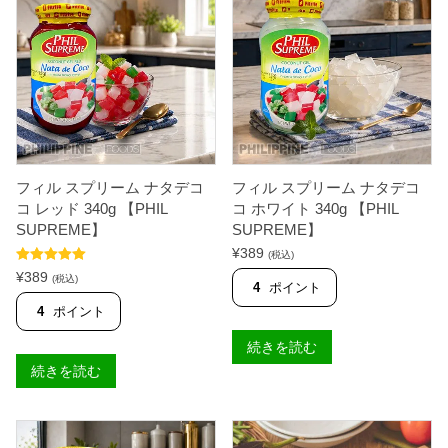
ホ
ナ
ッ
ル
ト
ク
＆
ラ
ス
ッ
パ
カ
イ
ー
シ
(
ー
パ
2
ッ
1
ク
フィル スプリーム ナタデコ
フィル スプリーム ナタデコ
0
)
g
2
コ レッド 340g 【PHIL
コ ホワイト 340g 【PHIL
【
5
SUPREME】
SUPREME】
P
0
U
¥
389
g
(税込)
R
【
5段階中
5.00
¥
389
(税込)
E
S
の評価
4
ポイント
F
K
4
ポイント
O
Y
O
F
続きを読む
D
L
S
A
続きを読む
】
K
個
E
S
】
個