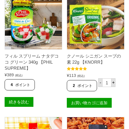
フィル スプリーム ナタデコ
クノール シニガン スープの
コ グリーン 340g 【PHIL
素 22g 【KNORR】
SUPREME】
5段階中
5.00
¥
389
¥
113
(税込)
(税込)
の評価
ク
-
+
ノ
4
ポイント
2
ポイント
ー
ル
シ
続きを読む
お買い物カゴに追加
ニ
ガ
ン
ス
ー
プ