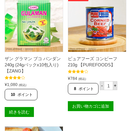
し
で
リ
ー
た
す
ョ
リ
ス
。
。
ョ
（
ス
バ
（
ル
バ
キ
ル
ー
キ
ジ
ー
ョ
ジ
）
ョ
ミ
）
ル
ザン グラマン ブコ パンダン
ピュアフーズ コンビーフ
チ
ク
ョ
240g (24gパックx10包入り)
210g 【PUREFOODS】
味
コ
【ZANG】
ス
味
テ
5段階中
ス
¥
784
(税込)
ィ
4.60
の評価
テ
ピ
5段階中
¥
1,080
-
+
ッ
(税込)
ィ
4.50
の評価
ュ
8
ポイント
ク
ッ
ア
10
ポイント
3
ク
フ
6
3
ー
5
6
お買い物カゴに追加
ズ
g
5
コ
続きを読む
個
g
ン
【
ビ
B
ー
A
フ