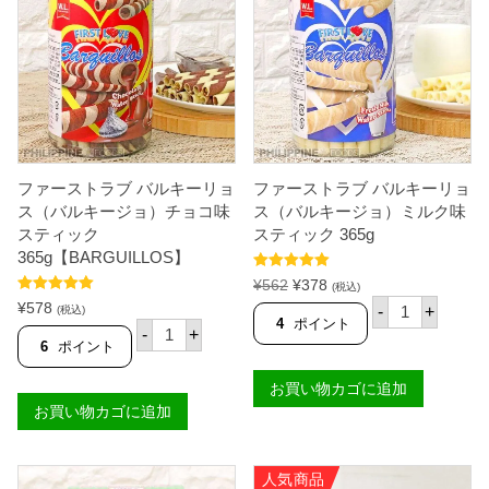
g
A
リ
個
X
ー
O
マ
C
ー
E
3
A
7
N
0
'
g
S
【
】
A
個
ファーストラブ バルキーリョ
ファーストラブ バルキーリョ
L
A
ス（バルキージョ）チョコ味
ス（バルキージョ）ミルク味
S
スティック
スティック 365g
K
365g【BARGUILLOS】
A
】
5段階中
5.00
元
現
¥
562
¥
378
(税込)
個
の評価
フ
の
在
5段階中
5.00
¥
578
-
+
(税込)
の評価
ァ
4
ポイント
フ
価
の
-
+
ー
ァ
格
価
6
ポイント
ス
ー
は
格
ト
ス
¥
は
お買い物カゴに追加
ラ
ト
ブ
5
¥
お買い物カゴに追加
ラ
バ
6
3
ブ
ル
バ
2
7
キ
ル
で
8
ー
人気商品
キ