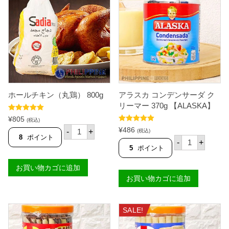
リ
ス
ピ
ー
チ
キ
ン
ス
キ
ン
鳥
ホールチキン（丸鶏） 800g
アラスカ コンデンサーダ ク
皮
揚
リーマー 370g 【ALASKA】
げ
5段階中
5.00
¥
805
チ
(税込)
の評価
ホ
5段階中
5.00
ッ
¥
486
-
+
(税込)
の評価
ー
プ
8
ポイント
ア
-
+
ル
ス
ラ
5
ポイント
チ
(
ス
キ
ホ
カ
お買い物カゴに追加
ン
ッ
コ
（
ト
お買い物カゴに追加
ン
丸
)
デ
鶏
3
ン
）
0
サ
8
SALE!
g
ー
0
【
ダ
0
M
ク