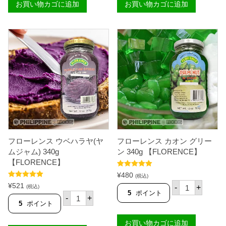
お買い物カゴに追加
お買い物カゴに追加
ス
ス
ナ
ナ
タ
タ
デ
デ
コ
コ
コ
コ
レ
グ
ッ
リ
ド
ー
3
ン
4
3
0
4
g
0
【
g
F
【
L
F
O
L
フローレンス ウベハラヤ(ヤ
フローレンス カオン グリー
R
O
E
R
ムジャム) 340g
ン 340g 【FLORENCE】
N
E
【FLORENCE】
C
N
5段階中
5.00
E
C
¥
480
(税込)
の評価
】
E
フ
5段階中
5.00
¥
521
-
+
(税込)
個
】
の評価
ロ
5
ポイント
フ
-
+
個
ー
ロ
5
ポイント
レ
ー
ン
レ
お買い物カゴに追加
ス