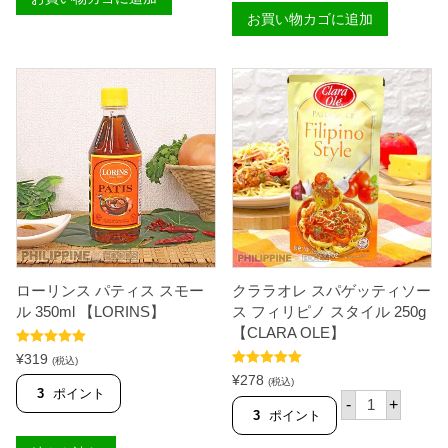
テ
ソ
お買い物カゴに追加
ト
イ
マ
ソ
ト
ー
ソ
ス
ー
ラ
ス
ー
オ
ジ
リ
1
ジ
0
ナ
0
ル
0
ス
m
タ
l
イ
【
ル
M
2
A
5
R
ローリンス パティス スモー
クララオレ スパゲッティソー
0
C
g
ル 350ml 【LORINS】
ス フィリピノ スタイル 250g
A
【
【CLARA OLE】
P
D
I
5段階中
5.00
E
¥
319
(税込)
N
の評価
L
5段階中
5.00
¥
278
A
(税込)
M
の評価
3
ポイント
ク
】
-
+
O
ラ
個
3
ポイント
N
ラ
T
オ