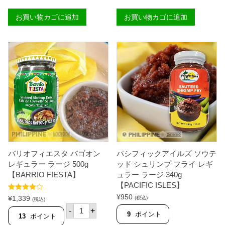
フ
ト
A
ィ
チ
O
お買い物カゴに追加
お買い物カゴに追加
エ
ー
L
ス
ズ
E
タ
ウ
】
バ
ィ
個
ゴ
ズ
オ
レ
ン
ギ
ス
ュ
ウ
ラ
ィ
ー
ー
ス
ト
モ
ス
ー
モ
ル
ー
2
ル
1
2
0
バリオフィエスタ バゴオン
パシフィックアイルズ ソウテ
5
g
0
【
レギュラー ラージ 500g
ッド シュリンプ フライ レギ
g
K
【BARRIO FIESTA】
ュラー ラージ 340g
【
R
【PACIFIC ISLES】
B
A
A
F
5段階中
¥
950
¥
1,339
(税込)
(税込)
R
T
4.00
の評
バ
価
-
+
R
】
リ
9
ポイント
13
ポイント
I
個
オ