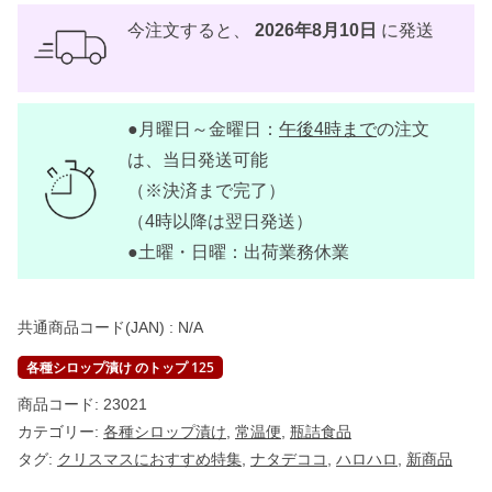
今注文すると、
2026年8月10日
に発送
●月曜日～金曜日：
午後4時まで
の注文
は、当日発送可能
（※決済まで完了）
（4時以降は翌日発送）
●土曜・日曜：出荷業務休業
共通商品コード(JAN) :
N/A
各種シロップ漬け のトップ 125
商品コード:
23021
カテゴリー:
各種シロップ漬け
,
常温便
,
瓶詰食品
タグ:
クリスマスにおすすめ特集
,
ナタデココ
,
ハロハロ
,
新商品