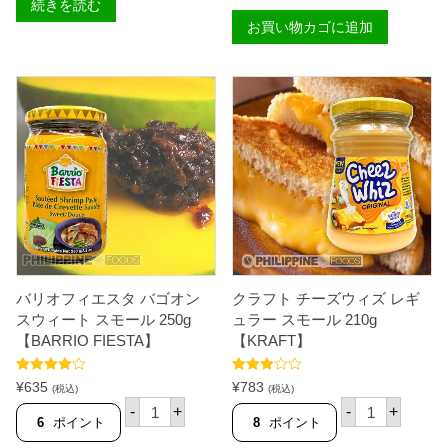
E
続きを読む
レ
T
お買い物カゴに追加
ス
O
パ
M
ゲ
A
ッ
T
テ
O
ィ
S
ソ
A
ー
U
ス
C
フ
E
ィ
】
リ
個
ピ
ノ
ス
タ
イ
バリオフィエスタ バゴオン
クラフト チーズウィズ レギ
ル
2
スウィート スモール 250g
ュラー スモール 210g
5
【BARRIO FIESTA】
【KRAFT】
0
g
【
5段階中
5段階中
¥
635
¥
783
(税込)
(税込)
C
4.50
の評価
3.88
の評
バ
ク
価
-
+
-
+
L
リ
ラ
6
ポイント
8
ポイント
A
オ
フ
R