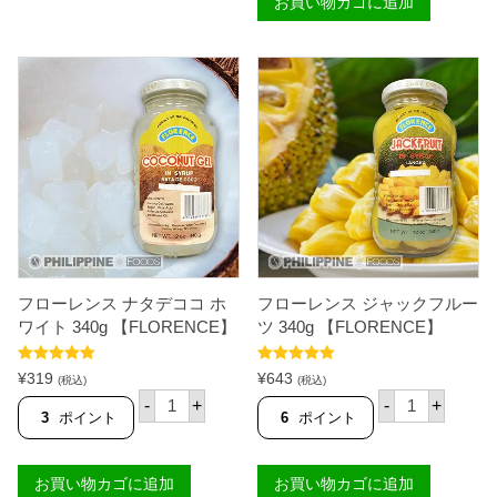
個
お買い物カゴに追加
ス
カ
カ
プ
オ
ノ
ン
ス
レ
ラ
ッ
イ
ド
ス
3
3
4
4
0
0
g
g
【
【
F
F
L
L
O
O
R
R
E
E
フローレンス ナタデココ ホ
フローレンス ジャックフルー
N
N
C
ワイト 340g 【FLORENCE】
ツ 340g 【FLORENCE】
C
E
E
】
】
5段階中
5.00
5段階中
5.00
個
¥
319
¥
643
(税込)
(税込)
個
の評価
の評価
フ
フ
-
+
-
+
ロ
ロ
3
ポイント
6
ポイント
ー
ー
レ
レ
ン
ン
お買い物カゴに追加
お買い物カゴに追加
ス
ス