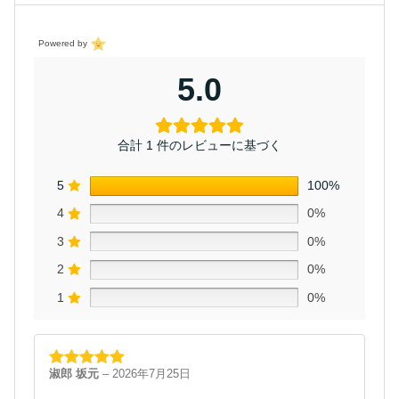
Powered by
5.0
合計 1 件のレビューに基づく
5
100%
4
0%
3
0%
2
0%
1
0%
淑郎 坂元
–
2026年7月25日
5段階中
5
の
評価