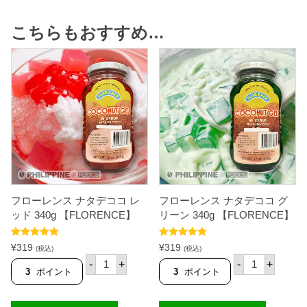
こちらもおすすめ…
フローレンス ナタデココ レ
フローレンス ナタデココ グ
ッド 340g 【FLORENCE】
リーン 340g 【FLORENCE】
5段階中
5.00
5段階中
5.00
¥
319
¥
319
(税込)
(税込)
の評価
の評価
フ
フ
-
+
-
+
ロ
ロ
3
ポイント
3
ポイント
ー
ー
レ
レ
ン
ン