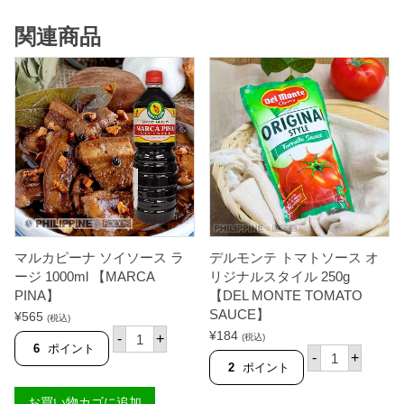
ン
ロ
ホ
ハ
ワ
関連商品
ロ
イ
3
ト
4
3
0
4
g
0
【
g
F
【
L
F
O
L
R
O
E
R
N
E
C
N
E
C
】
E
個
マルカピーナ ソイソース ラ
デルモンテ トマトソース オ
】
個
ージ 1000ml 【MARCA
リジナルスタイル 250g
PINA】
【DEL MONTE TOMATO
SAUCE】
¥
565
(税込)
マ
¥
184
-
+
(税込)
ル
6
ポイント
デ
-
+
カ
ル
2
ポイント
ピ
モ
ー
ン
お買い物カゴに追加
ナ