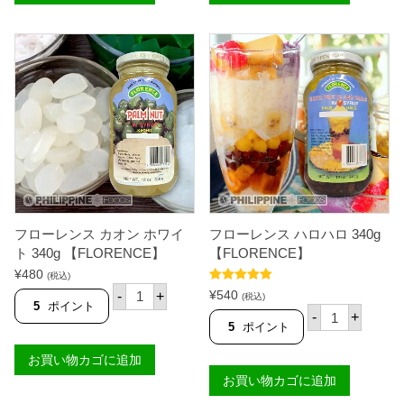
ナ
ジ
タ
ャ
デ
ッ
コ
ク
コ
フ
ホ
ル
ワ
ー
イ
ツ
ト
3
3
4
4
0
0
g
g
【
【
F
F
L
L
O
フローレンス カオン ホワイ
フローレンス ハロハロ 340g
O
R
R
E
ト 340g 【FLORENCE】
【FLORENCE】
E
N
¥
480
(税込)
N
C
フ
5段階中
5.00
C
E
¥
540
-
+
(税込)
ロ
の評価
5
ポイント
E
】
フ
-
+
ー
】
個
ロ
5
ポイント
レ
個
ー
ン
レ
お買い物カゴに追加
ス
ン
カ
お買い物カゴに追加
ス
オ
ハ