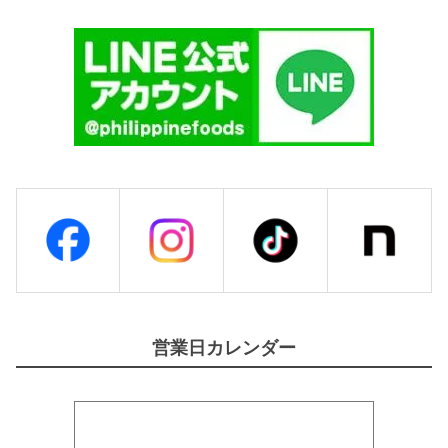
F
I
E
S
T
A
】
個
営業日カレンダー