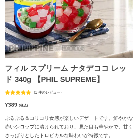
フィル スプリーム ナタデココ レッ
ド 340g 【PHIL SUPREME】
(
1
件のレビュー)
1
件の利用者
¥
389
評価に基づ
(税込)
く5段階評
価のうち、
ぷるぷる＆コリコリ食感が楽しいデザートです。鮮やかな
5.00
点
赤いシロップに漬けられており、見た目も華やかで、甘く
さっぱりとしたトロピカルな味わいが特徴です。