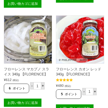
ン
カ
お買い物カゴに追加
ス
オ
ウ
ン
ベ
グ
ハ
リ
ラ
ー
ヤ
ン
(
3
ヤ
4
ム
0
ジ
g
ャ
【
ム
F
)
L
3
O
4
R
0
E
g
N
フローレンス マカプノ スラ
フローレンス カオン レッド
【
C
F
イス 340g 【FLORENCE】
340g 【FLORENCE】
E
L
¥
612
】
(税込)
O
フ
個
5段階中
5.00
R
¥
480
-
+
(税込)
ロ
の評価
6
ポイント
E
フ
-
+
ー
N
ロ
5
ポイント
レ
C
ー
ン
E
レ
お買い物カゴに追加
ス
】
ン
マ