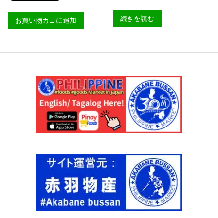
O
フ
F
ィ
I
続きを読む
お買い物カゴに追加
エ
E
ス
S
タ
T
バ
A
ゴ
】
オ
個
ン
レ
ギ
ュ
ラ
ー
ラ
ー
ジ
5
0
0
g
【
B
A
R
R
I
O