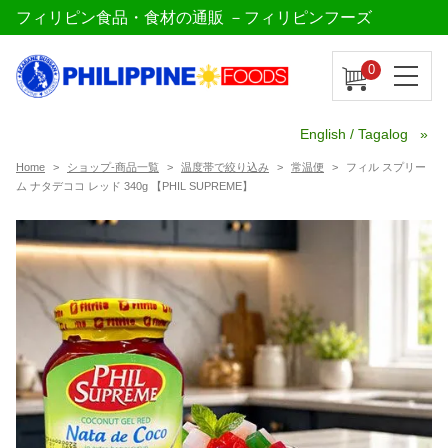
フィリピン食品・食材の通販 －フィリピンフーズ
0
English / Tagalog
Home
ショップ-商品一覧
温度帯で絞り込み
常温便
フィル スプリー
ム ナタデココ レッド 340g 【PHIL SUPREME】