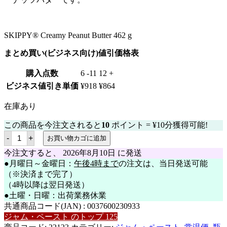
SKIPPY® Creamy Peanut Butter 462 g
まとめ買い(ビジネス向け)値引価格表
購入点数
6 -11
12 +
ビジネス値引き単価
¥
918
¥
864
在庫あり
この商品を今注文されると
10
ポイント =
¥
10
分獲得可能!
ス
-
+
お買い物カゴに追加
キ
ッ
今注文すると、
2026年8月10日
に発送
ピ
●月曜日～金曜日：
午後4時まで
の注文は、当日発送可能
ー
（※決済まで完了）
ピ
ー
（4時以降は翌日発送）
ナ
●土曜・日曜：出荷業務休業
ッ
共通商品コード(JAN) :
0037600230933
ツ
バ
ジャム・ペースト のトップ 125
タ