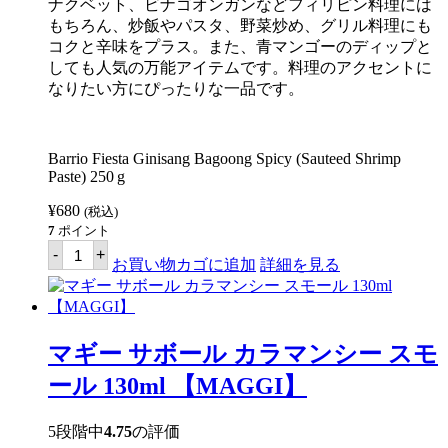
ナクベット、ビナゴオンガンなどフィリピン料理には
もちろん、炒飯やパスタ、野菜炒め、グリル料理にも
コクと辛味をプラス。また、青マンゴーのディップと
しても人気の万能アイテムです。料理のアクセントに
なりたい方にぴったりな一品です。
Barrio Fiesta Ginisang Bagoong Spicy (Sauteed Shrimp
Paste) 250 g
¥
680
(税込)
7
ポイント
バ
-
+
リ
お買い物カゴに追加
詳細を見る
オ
フ
ィ
エ
ス
マギー サボール カラマンシー スモ
タ
バ
ール 130ml 【MAGGI】
ゴ
オ
ン
5段階中
4.75
の評価
ス