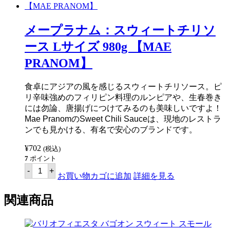
キ
ン
（丸
メープラナム：スウィートチリソ
鶏）
900g
ース Lサイズ 980g 【MAE
【ブ
ラ
PRANOM】
ジ
ル
産】
食卓にアジアの風を感じるスウィートチリソース。ピ
個
リ辛味強めのフィリピン料理のルンピアや、生春巻き
には勿論、唐揚げにつけてみるのも美味しいですよ！
Mae PranomのSweet Chili Sauceは、現地のレストラ
ンでも見かける、有名で安心のブランドです。
¥
702
(税込)
7
ポイント
メ
-
+
ー
お買い物カゴに追加
詳細を見る
プ
ラ
関連商品
ナ
ム：
ス
ウ