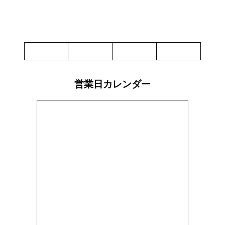
ー
レ
ン
ス
ア
ン
チ
ョ
ビ
ソ
ー
営業日カレンダー
ス
340g
【FLORENCE】
個