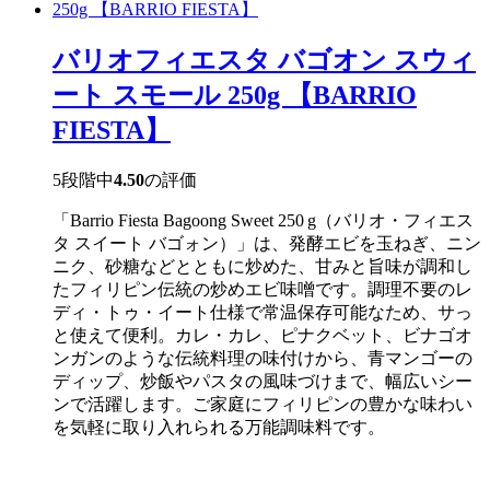
ィ
ー
ト
バリオフィエスタ バゴオン スウィ
チ
リ
ート スモール 250g 【BARRIO
ソ
ー
FIESTA】
ス
L
サ
イ
5段階中
4.50
の評価
ズ
980g
「Barrio Fiesta Bagoong Sweet 250 g（バリオ・フィエス
【MAE
タ スイート バゴォン）」は、発酵エビを玉ねぎ、ニン
PRANOM】
ニク、砂糖などとともに炒めた、甘みと旨味が調和し
個
たフィリピン伝統の炒めエビ味噌です。調理不要のレ
ディ・トゥ・イート仕様で常温保存可能なため、サっ
と使えて便利。カレ・カレ、ピナクベット、ビナゴオ
ンガンのような伝統料理の味付けから、青マンゴーの
ディップ、炒飯やパスタの風味づけまで、幅広いシー
ンで活躍します。ご家庭にフィリピンの豊かな味わい
を気軽に取り入れられる万能調味料です。