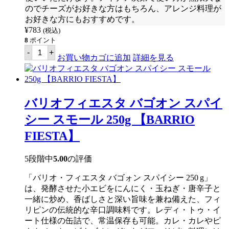
のでチーズがお好きな方はもちろん、アレンジ料理が
お好きな方にもおすすめです。
¥
783
(税込)
8
ポイント
ク
-
+
ラ
お買い物カゴに追加
詳細を見る
フ
ト
チ
ー
ズ
バリオフィエスタ バゴオン スパイ
ウ
ィ
シー スモール 250g 【BARRIO
ズ
レ
FIESTA】
ギ
ュ
ラ
5段階中
5.00
の評価
ー
ス
「バリオ・フィエスタ バゴォン スパイシー 250 g」
モ
ー
は、発酵させた小エビをにんにく・玉ねぎ・唐辛子と
ル
一緒に炒め、香ばしさと深い旨味を兼ね備えた、フィ
210g
リピンの伝統的な辛口調味料です。レディ・トゥ・イ
【KRAFT】
個
ート仕様の缶詰で、常温保存も可能。カレ・カレやピ