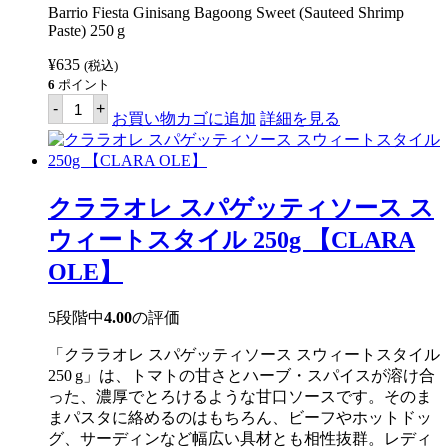
Barrio Fiesta Ginisang Bagoong Sweet (Sauteed Shrimp
Paste) 250 g
¥
635
(税込)
6
ポイント
バ
-
+
リ
お買い物カゴに追加
詳細を見る
オ
フ
ィ
エ
ス
クララオレ スパゲッティソース ス
タ
バ
ウィートスタイル 250g 【CLARA
ゴ
オ
OLE】
ン
ス
ウ
5段階中
4.00
の評価
ィ
ー
「クララオレ スパゲッティソース スウィートスタイル
ト
ス
250 g」は、トマトの甘さとハーブ・スパイスが溶け合
モ
った、濃厚でとろけるような甘口ソースです。そのま
ー
まパスタに絡めるのはもちろん、ビーフやホットドッ
ル
250g
グ、サーディンなど幅広い具材とも相性抜群。レディ