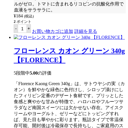
ー
ルがゼロ。トマトに含まれるリコピンの抗酸化作用で
ト
血液をサラサラに。
ス
タ
¥
184
(税込)
イ
2
ポイント
ル
デ
-
+
250g
ル
お買い物カゴに追加
詳細を見る
【CLARA
モ
OLE】
ン
個
テ
ト
フローレンス カオン グリーン 340g
マ
ト
【FLORENCE】
ソ
ー
ス
5段階中
5.00
の評価
オ
リ
「Florence Kaong Green 340g」は、サトウヤシの実（カ
ジ
オン）を鮮やかな緑色に色付けし、シロップ漬けにし
ナ
ル
たフィリピン定番のデザート食材です。プリッとした
ス
食感と爽やかな甘みが特徴で、ハロハロやフルーツサ
タ
ラダなど南国スイーツには欠かせない存在。アイスク
イ
ル
リームやヨーグルト、ゼリーなどにトッピングすれ
250g
ば、見た目も華やかに彩ります。瓶詰タイプで常温保
【DEL
存可能、開封後は冷蔵保存で長持ちし、ご家庭用のス
MONTE