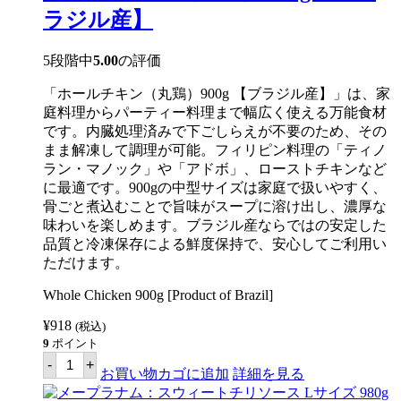
ラジル産】
5段階中
5.00
の評価
「ホールチキン（丸鶏）900g 【ブラジル産】」は、家
庭料理からパーティー料理まで幅広く使える万能食材
です。内臓処理済みで下ごしらえが不要のため、その
まま解凍して調理が可能。フィリピン料理の「ティノ
ラン・マノック」や「アドボ」、ローストチキンなど
に最適です。900gの中型サイズは家庭で扱いやすく、
骨ごと煮込むことで旨味がスープに溶け出し、濃厚な
味わいを楽しめます。ブラジル産ならではの安定した
品質と冷凍保存による鮮度保持で、安心してご利用い
ただけます。
Whole Chicken 900g [Product of Brazil]
¥
918
(税込)
9
ポイント
ホ
-
+
ー
お買い物カゴに追加
詳細を見る
ル
チ