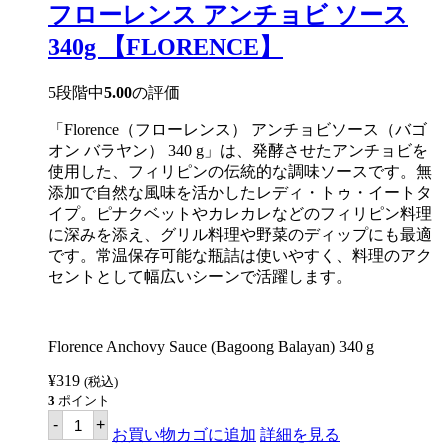
フローレンス アンチョビ ソース
340g 【FLORENCE】
5段階中
5.00
の評価
「Florence（フローレンス） アンチョビソース（バゴ
オン バラヤン） 340 g」は、発酵させたアンチョビを
使用した、フィリピンの伝統的な調味ソースです。無
添加で自然な風味を活かしたレディ・トゥ・イートタ
イプ。ピナクベットやカレカレなどのフィリピン料理
に深みを添え、グリル料理や野菜のディップにも最適
です。常温保存可能な瓶詰は使いやすく、料理のアク
セントとして幅広いシーンで活躍します。
Florence Anchovy Sauce (Bagoong Balayan) 340 g
¥
319
(税込)
3
ポイント
フ
-
+
ロ
お買い物カゴに追加
詳細を見る