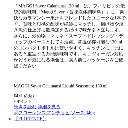
パ
「MAGGI Savor Calamansi 130 ml」は、フィリピンの伝
イ
シ
統的調味料「Maggi Savor（旨味液体調味料）」に、爽
ー
快なカラマンシー果汁をブレンドしたユニークな1本で
ス
す。旨味と柑橘の酸味が絶妙にマッチし、揚げ物や焼
モ
ー
き魚の仕上げに数滴加えるだけで味が引き立ちます。
ル
さらに、炒め物・マリネ・スープ・ドレッシング・デ
250g
ィップのベースとしても活躍。常温保存可能な130 ml
【BARRIO
FIESTA】
のコンパクトボトルは使いやすく、キッチンに手元に
個
あると重宝する万能調味料です。もしヴィーガン対応
かどうか気になる場合は、購入前にパッケージをご確
認ください。
MAGGI Savor Calamansi Liquid Seasoning 130 ml
¥
431
(税込)
4
ポイント
続きを読む
詳細を見る