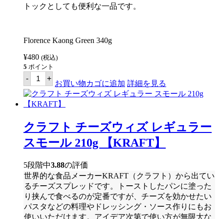
TOMATO
トックとしても便利な一品です。
SAUCE】
個
Florence Kaong Green 340g
¥
480
(税込)
5
ポイント
フ
-
+
ロ
お買い物カゴに追加
詳細を見る
ー
レ
ン
ス
カ
クラフト チーズウィズ レギュラー
オ
ン
スモール 210g 【KRAFT】
グ
リ
ー
5段階中
3.88
の評価
ン
世界的な食品メーカーKRAFT（クラフト）から出てい
340g
【FLORENCE】
るチーズスプレッドです。トーストしたパンに塗った
個
り挟んで食べるのが定番ですが、チーズを効かせたい
パスタなどの料理やドレッシング・ソース作りにもお
使いいただけます。アイデア次第で使い方が無限大な