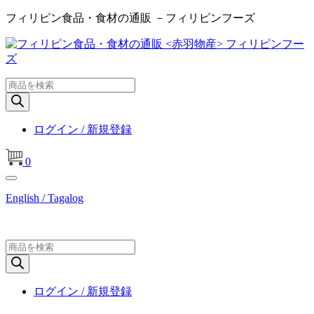
フィリピン食品・食材の通販 －フィリピンフーズ
商
品
検
索
ログイン / 新規登録
0
English / Tagalog
商
品
検
索
ログイン / 新規登録