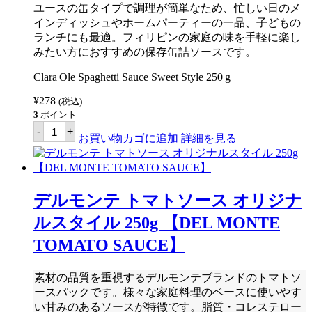
【BARRIO
ユースの缶タイプで調理が簡単なため、忙しい日のメ
FIESTA】
インディッシュやホームパーティーの一品、子どもの
個
ランチにも最適。フィリピンの家庭の味を手軽に楽し
みたい方におすすめの保存缶詰ソースです。
Clara Ole Spaghetti Sauce Sweet Style 250 g
¥
278
(税込)
3
ポイント
ク
-
+
ラ
お買い物カゴに追加
詳細を見る
ラ
オ
レ
ス
パ
デルモンテ トマトソース オリジナ
ゲ
ッ
ルスタイル 250g 【DEL MONTE
テ
ィ
TOMATO SAUCE】
ソ
ー
ス
素材の品質を重視するデルモンテブランドのトマトソ
ス
ースパックです。様々な家庭料理のベースに使いやす
ウ
ィ
い甘みのあるソースが特徴です。脂質・コレステロー