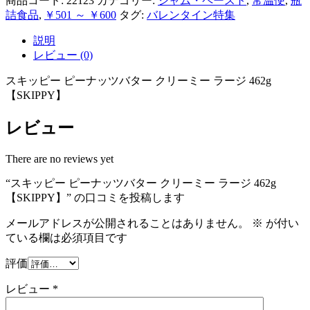
商品コード:
22123
カテゴリー:
ジャム・ペースト
,
常温便
,
瓶
ー
詰食品
,
￥501 ～ ￥600
タグ:
バレンタイン特集
ク
リ
ー
説明
ミ
レビュー (0)
ー
ラ
スキッピー ピーナッツバター クリーミー ラージ 462g
ー
ジ
【SKIPPY】
462g
【SKIPPY】
レビュー
個
There are no reviews yet
“スキッピー ピーナッツバター クリーミー ラージ 462g
【SKIPPY】” の口コミを投稿します
メールアドレスが公開されることはありません。
※
が付い
ている欄は必須項目です
評価
レビュー
*