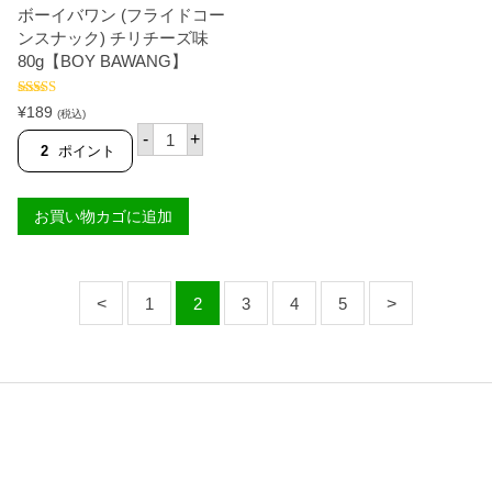
ガ
け
ボーイバワン (フライドコー
ン
缶
ンスナック) チリチーズ味
ス
詰
ー
(
80g【BOY BAWANG】
プ
ス
の
ト
5段階中
5.00
素
リ
¥
189
(税込)
の評価
)
ッ
ボ
-
+
4
プ
ー
2
ポイント
4
ド
イ
g
ヤ
バ
【
ン
ワ
K
グ
お買い物カゴに追加
ン
N
コ
(
O
コ
フ
R
ナ
ラ
R
ッ
イ
】
1
2
3
4
5
ツ
ド
個
ミ
コ
ー
ー
ト
ン
)
ス
5
ナ
6
ッ
5
ク
g
)
【
チ
T
リ