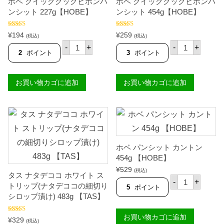
ホベ クイッククックビホンパ
ホベ クイッククックビホンパ
ッ
ト
ンシット 227g【HOBE】
ンシット 454g【HOBE】
ル
グ
5段階中
5.00
5段階中
5.00
ル
¥
194
¥
259
(税込)
(税込)
の評価
の評価
グ
ホ
ホ
-
+
-
+
4
ベ
ベ
2
ポイント
3
ポイント
5
ク
ク
4
イ
イ
g
ッ
ッ
お買い物カゴに追加
お買い物カゴに追加
【
ク
ク
H
ク
ク
O
ッ
ッ
B
ク
ク
E
ビ
ビ
】
ホ
ホ
個
ン
ン
パ
パ
ン
ホベ パンシット カントン
ン
シ
シ
454g 【HOBE】
ッ
ッ
¥
529
ト
ト
(税込)
タス ナタデココ ホワイト ス
ホ
2
4
-
+
トリップ(ナタデココの細切り
ベ
2
5
5
ポイント
パ
7
4
シロップ漬け) 483g 【TAS】
ン
g
g
シ
【
【
お買い物カゴに追加
ッ
5段階
H
H
¥
329
(税込)