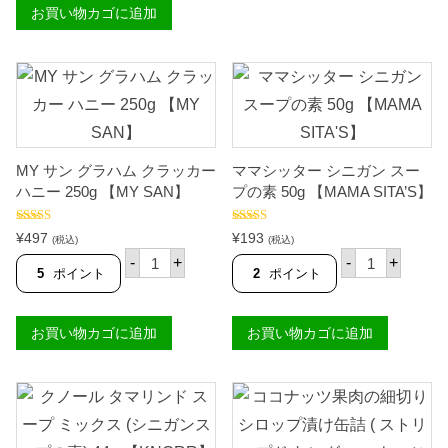
ィ
漬
お買い物カゴに追加
ン
ル
け
(
ド
)
フ
ミ
4
ラ
ル
8
イ
ク
3
ド
3
g
コ
6
【
ー
0
T
ン
m
A
ス
l
S
MY サン グラハム クラッカー
ママシッター シニガン スー
ナ
【
】
ッ
ハニー 250g 【MY SAN】
プの素 50g 【MAMA SITA’S】
A
個
ク
L
)
A
5段階中
5段階中
5.00
レ
¥
497
¥
193
(税込)
(税込)
S
4.67
の評価
の評価
チ
M
マ
K
-
+
-
+
ョ
Y
マ
5
ポイント
2
ポイント
A
ン
サ
シ
】
マ
ン
ッ
個
ノ
グ
タ
お買い物カゴに追加
お買い物カゴに追加
ッ
ラ
ー
ク
ハ
シ
味
ム
ニ
9
ク
ガ
0
ラ
ン
g
ッ
ス
【
カ
ー
B
ー
プ