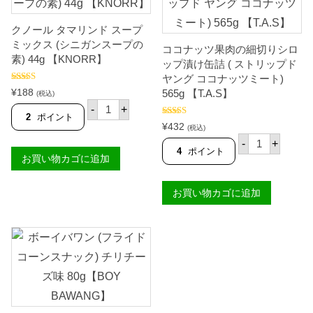
O
ハ
の
Y
ニ
素
クノール タマリンド スープ
B
ー
5
A
2
0
ミックス (シニガンスープの
ココナッツ果肉の細切りシロ
W
5
g
素) 44g 【KNORR】
ップ漬け缶詰 ( ストリップド
A
0
【
N
g
M
ヤング ココナッツミート)
G
【
A
5段階中
¥
188
565g 【T.A.S】
(税込)
4.91
の評価
】
M
M
ク
-
+
個
Y
A
ノ
2
ポイント
S
S
5段階中
5.00
ー
¥
432
(税込)
の評価
A
I
ル
コ
-
+
N
T
タ
コ
4
ポイント
】
A
お買い物カゴに追加
マ
ナ
個
'
リ
ッ
S
ン
ツ
】
ド
お買い物カゴに追加
果
個
ス
肉
ー
の
プ
細
ミ
切
ッ
り
ク
シ
ス
ロ
(
ッ
シ
プ
ニ
漬