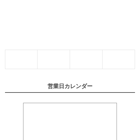
.
チ
A
ー
.
ズ
S
味
】
8
個
0
g
【
B
O
Y
B
A
W
A
N
G
営業日カレンダー
】
個