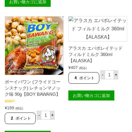
2
お買い物カゴに追加
コ
ッ
2
コ
プ
7
パ
漬
g
ン
け
【
ダ
)
H
ン
4
O
ス
8
B
ト
3
E
リ
g
】
ッ
【
アラスカ エバポレイテッド
個
プ
T
(
A
フィルドミルク 360ml
ナ
S
【ALASKA】
タ
】
¥
407
デ
個
(税込)
ア
コ
-
+
ラ
コ
4
ポイント
ボーイバワン (フライドコー
ス
の
カ
パ
ンスナック) レチョンマノッ
エ
ン
ク味 90g【BOY BAWANG】
お買い物カゴに追加
バ
ダ
ポ
ン
レ
風
5段階中
5.00
¥
189
(税込)
イ
味
の評価
ボ
テ
-
+
シ
ー
2
ポイント
ッ
ロ
イ
ド
ッ
バ
フ
プ
ワ