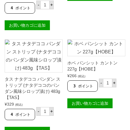
中
3.00
ト
O
O
タ
の評価
-
+
カ
B
B
ス
4
ポイント
ン
E
E
ナ
ト
】
】
タ
ン
個
個
デ
4
お買い物カゴに追加
コ
5
コ
4
ホ
g
ワ
【
イ
H
ト
O
ス
B
ト
E
リ
ホベ パンシット カントン
】
ッ
227g【HOBE】
個
プ
¥
266
(
(税込)
タス ナタデココ パンダン ス
ホ
ナ
-
+
トリップ (ナタデココのパン
ベ
タ
3
ポイント
パ
デ
ダン風味シロップ漬け) 483g
ン
コ
【TAS】
シ
コ
お買い物カゴに追加
ッ
¥
329
の
(税込)
ト
タ
細
-
+
カ
ス
切
4
ポイント
ン
ナ
り
ト
タ
シ
ン
デ
ロ