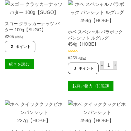
スゴー クラッカーナッツ バ
ター 100g【SUGO】
ホベ スペシャル パラボック
¥
205
(税込)
パンシット ルグルグ
454g【HOBE】
2
ポイント
5段階中
5.00
¥
259
(税込)
の評価
ホ
続きを読む
-
+
ベ
3
ポイント
ス
ペ
シ
お買い物カゴに追加
ャ
ル
パ
ラ
ボ
ッ
ク
パ
ン
シ