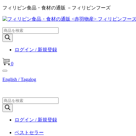
フィリピン食品・食材の通販 －フィリピンフーズ
商
品
検
索
ログイン / 新規登録
0
English / Tagalog
商
品
検
索
ログイン / 新規登録
ベストセラー