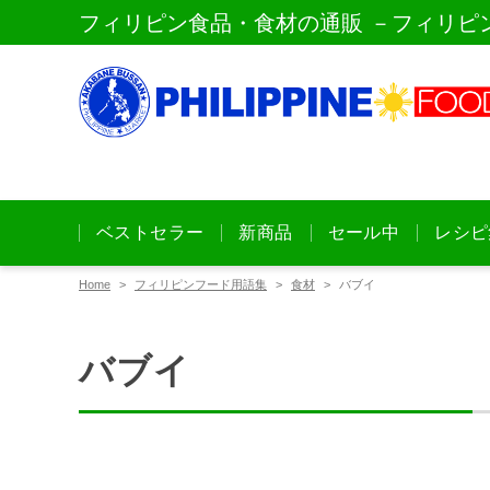
フィリピン食品・食材の通販 －フィリピ
ベストセラー
新商品
セール中
レシピ
Home
フィリピンフード用語集
食材
バブイ
バブイ