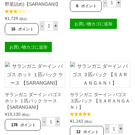
バ
台
-
+
野菜詰め)【SARANGANI】
ゴ
湾
6
ポイント
ス
産
5
】
5段階
¥
1,728
0
(税込)
個
中
3.00
サ
お買い物カゴに追加
0
の評価
-
+
ラ
-
16
ポイント
ン
6
ガ
0
ニ
0
お買い物カゴに追加
レ
グ
リ
ラ
エ
ム
ノ
１
ン
匹
バ
【
ゴ
台
ス
湾
4
産
5
】
サランガニ ダーイン バゴス
サランガニ ダーイン バゴス
4
個
g
ホット １匹パック ケース
３匹パック 【ＳＡＲＡＮＧＡ
(
【SARANGANI】
ＮＩ】
ミ
¥
19,130
ル
(税込)
サ
ク
5段階中
5.00
¥
1,242
-
+
(税込)
ラ
の評価
フ
178
ポイント
サ
-
+
ン
ィ
ラ
12
ポイント
ガ
ッ