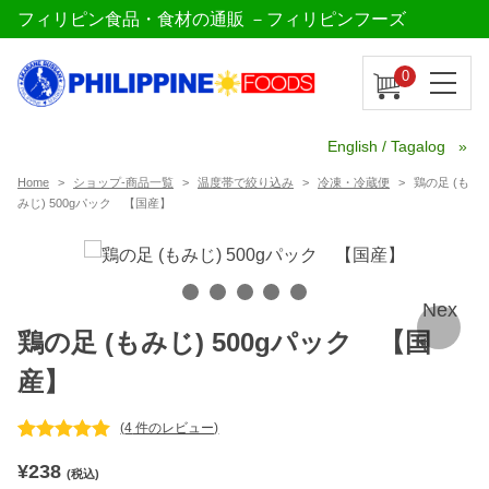
フィリピン食品・食材の通販 －フィリピンフーズ
0
English / Tagalog
Home
ショップ-商品一覧
温度帯で絞り込み
冷凍・冷蔵便
鶏の足 (も
みじ) 500gパック 【国産】
Nex
鶏の足 (もみじ) 500gパック 【国
t
産】
(
4
件のレビュー)
4
件の利用者
¥
238
評価に基づ
(税込)