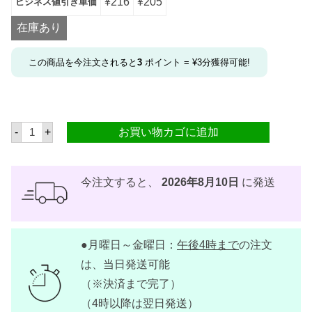
¥
216
¥
205
ビジネス値引き単価
在庫あり
この商品を今注文されると
3
ポイント =
¥
3
分獲得可能!
鶏
-
+
お買い物カゴに追加
の
足
(
も
み
今注文すると、
2026年8月10日
に発送
じ
)
5
0
0
●月曜日～金曜日：
午後4時まで
の注文
g
パ
は、当日発送可能
ッ
ク
（※決済まで完了）
（4時以降は翌日発送）
【