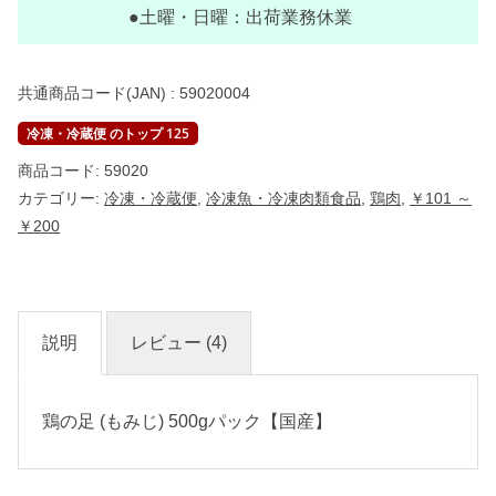
国
●土曜・日曜：出荷業務休業
産
】
個
共通商品コード(JAN) :
59020004
冷凍・冷蔵便 のトップ 125
商品コード:
59020
カテゴリー:
冷凍・冷蔵便
,
冷凍魚・冷凍肉類食品
,
鶏肉
,
￥101 ～
￥200
説明
レビュー (4)
鶏の足 (もみじ) 500gパック【国産】