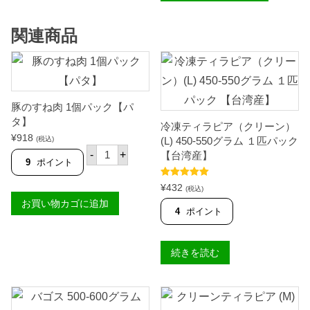
（
丸
鶏
関連商品
）
9
0
0
g
【
豚のすね肉 1個パック【パ
ブ
タ】
ラ
冷凍ティラピア（クリーン）
ジ
¥
918
(税込)
(L) 450-550グラム １匹パック
ル
豚
-
+
【台湾産】
産
の
9
ポイント
】
す
個
ね
5段階中
5.00
¥
432
(税込)
肉
の評価
お買い物カゴに追加
1
4
ポイント
個
パ
ッ
ク
続きを読む
【
パ
タ
】
個