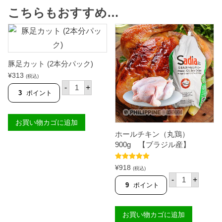
こちらもおすすめ…
豚足カット (2本分パック)
¥
313
(税込)
豚
-
+
足
3
ポイント
カ
ッ
ト
お買い物カゴに追加
(
2
ホールチキン（丸鶏）
本
900g 【ブラジル産】
分
パ
ッ
5段階中
5.00
¥
918
(税込)
ク
の評価
ホ
)
-
+
ー
9
ポイント
個
ル
チ
キ
お買い物カゴに追加
ン