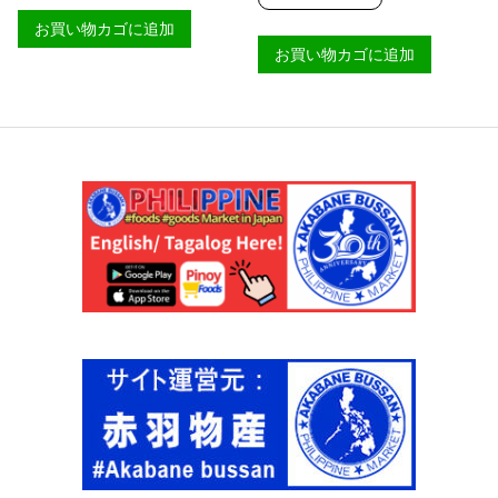
ン
ニ
シ
ガ
お買い物カゴに追加
ダ
ュ
ニ
ー
の
お買い物カゴに追加
ダ
イ
野
ー
ン
菜
イ
バ
詰
ン
ゴ
め
バ
ス
)
ゴ
ホ
【
ス
ッ
S
３
ト
A
匹
１
R
パ
匹
A
ッ
パ
N
ク
ッ
G
【
ク
A
Ｓ
ケ
N
Ａ
ー
I
Ｒ
ス
】
Ａ
【
個
Ｎ
S
Ｇ
A
Ａ
R
Ｎ
A
Ｉ
N
】
G
個
A
N