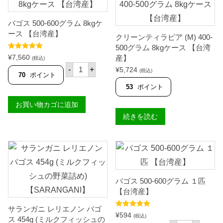
バゴス 500-600グラム 8kgケ
ース 【台湾産】
クリーンティラピア (M) 400-
500グラム 8kgケース 【台湾
5段階中
5.00
¥
7,560
産】
(税込)
の評価
バ
-
+
¥
5,724
(税込)
ゴ
70
ポイント
ス
53
ポイント
5
0
お買い物カゴに追加
0
-
続きを読む
6
0
0
グ
ラ
ム
8
k
バゴス 500-600グラム １匹
g
【台湾産】
ケ
ー
ス
サランガニ レリエノン バゴ
5段階中
5.00
¥
594
【
(税込)
ス 454g (ミルクフィッシュの
の評価