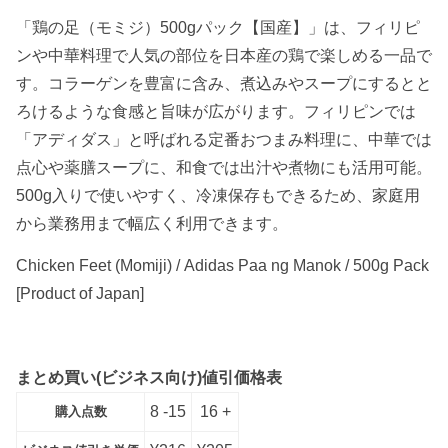
く5段階評
価のうち、
「鶏の足（モミジ）500gパック【国産】」は、フィリピ
5.00
点
ンや中華料理で人気の部位を日本産の鶏で楽しめる一品で
す。コラーゲンを豊富に含み、煮込みやスープにするとと
ろけるような食感と旨味が広がります。フィリピンでは
「アディダス」と呼ばれる定番おつまみ料理に、中華では
点心や薬膳スープに、和食では出汁や煮物にも活用可能。
500g入りで使いやすく、冷凍保存もできるため、家庭用
から業務用まで幅広く利用できます。
Chicken Feet (Momiji) /
Adidas Paa ng Manok /
500g Pack
[Product of Japan]
まとめ買い(ビジネス向け)値引価格表
8 -15
16 +
購入点数