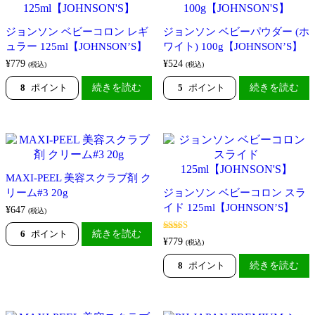
ジョンソン ベビーコロン レギ
ジョンソン ベビーパウダー (ホ
ュラー 125ml【JOHNSON’S】
ワイト) 100g【JOHNSON’S】
¥
779
¥
524
(税込)
(税込)
8
ポイント
続きを読む
5
ポイント
続きを読む
MAXI-PEEL 美容スクラブ剤 ク
リーム#3 20g
ジョンソン ベビーコロン スラ
イド 125ml【JOHNSON’S】
¥
647
(税込)
6
ポイント
続きを読む
5段階中
5.00
¥
779
(税込)
の評価
8
ポイント
続きを読む