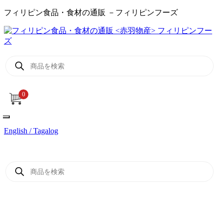
フィリピン食品・食材の通販 －フィリピンフーズ
商
品
検
索
0
English / Tagalog
商
品
検
索
ログイン / 新規登録