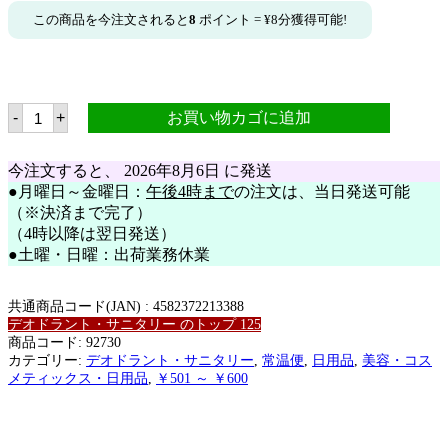
この商品を今注文されると
8
ポイント =
¥
8
分獲得可能!
PH
-
+
お買い物カゴに追加
JAPAN
PREMIUM
パ
今注文すると、
2026年8月6日
に発送
ウ
ダ
●月曜日～金曜日：
午後4時まで
の注文は、当日発送可能
ー
（※決済まで完了）
ミ
（4時以降は翌日発送）
ン
ト
●土曜・日曜：出荷業務休業
150ml
個
共通商品コード(JAN) :
4582372213388
デオドラント・サニタリー のトップ 125
商品コード:
92730
カテゴリー:
デオドラント・サニタリー
,
常温便
,
日用品
,
美容・コス
メティックス・日用品
,
￥501 ～ ￥600