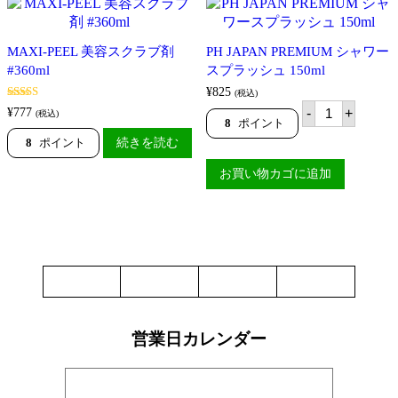
MAXI-PEEL 美容スクラブ剤
PH JAPAN PREMIUM シャワー
#360ml
スプラッシュ 150ml
¥
825
(税込)
PH
5段階
-
+
¥
777
(税込)
JAPAN
中
3.00
8
ポイント
の評価
PREMIUM
8
ポイント
続きを読む
シ
ャ
お買い物カゴに追加
ワ
ー
ス
プ
ラ
ッ
シ
ュ
150ml
個
営業日カレンダー