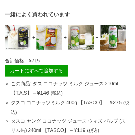
一緒によく買われています
+
+
+
合計価格:
¥
715
カートにすべて追加する
この商品: タス ココナッツ ミルク ジュース 310ml
¥
146
【T.A.S】
–
(税込)
¥
275
タスコ ココナッツミルク 400g 【TASCO】
–
(税
込)
タスコ ヤング ココナッツ ジュース ウィズ パルプ (ス
¥
119
リム缶) 240ml 【TASCO】
–
(税込)