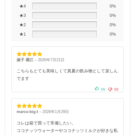
★4
0%
★3
0%
★2
0%
★1
0%
淑子 堀江
–
2026年7月21日
5段階中
5
の
評価
こちらもとても美味しくて真夏の飲み物として楽しん
でます
(0)
(0)
marco-big-t
–
2026年1月29日
5段階中
5
の
評価
コレは箱で買って常備したい。
ココナッツウォーターやココナッツミルクが好きな私