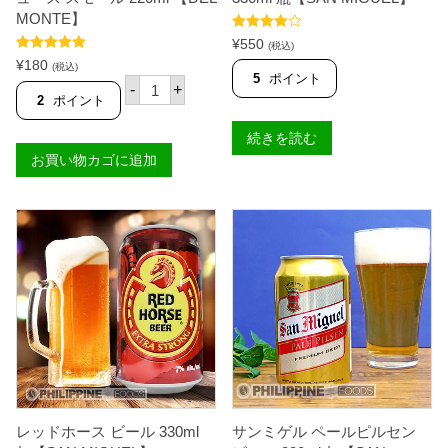
1
MONTE】
0
m
5段階中
¥
550
(税込)
l
4.80
の評価
5段階中
5.00
¥
180
【
(税込)
の評価
5
ポイント
デ
T
-
+
ル
A
2
ポイント
モ
S
ン
C
続きを読む
テ
O
お買い物カゴに追加
パ
】
イ
個
ナ
ッ
プ
ル
ジ
ュ
ー
ス
ス
モ
ー
ル
2
2
0
レッドホース ビール 330ml
サンミゲル ペールピルセン
m