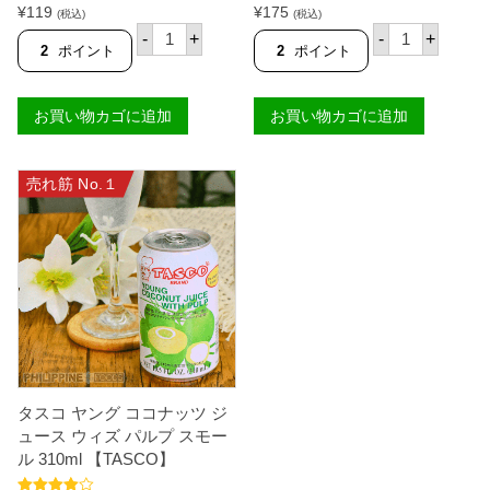
5段階中
5.00
5段階中
¥
119
¥
175
(税込)
(税込)
の評価
4.83
の評価
タ
タ
-
+
-
+
ス
ス
2
ポイント
2
ポイント
コ
コ
ヤ
ヤ
ン
ン
お買い物カゴに追加
お買い物カゴに追加
グ
グ
コ
コ
コ
コ
ナ
ナ
売れ筋 No.１
ッ
ッ
ツ
ツ
ジ
ジ
ュ
ュ
ー
ー
ス
ス
ウ
ウ
ィ
ィ
ズ
ズ
パ
パ
ル
ル
プ
プ
(
ラ
タスコ ヤング ココナッツ ジ
ス
ー
リ
ジ
ュース ウィズ パルプ スモー
ム
5
ル 310ml 【TASCO】
缶
0
)
0