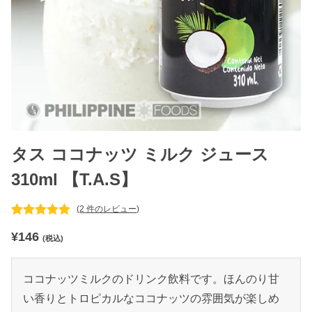
タス ココナッツ ミルク ジュース
310ml 【T.A.S】
(
2
件のレビュー)
2
件の利用者
¥
146
評価に基づ
(税込)
く5段階評
価のうち、
5.00
点
ココナッツミルクのドリンク飲料です。ほんのり甘
い香りとトロピカルなココナッツの雰囲気が楽しめ