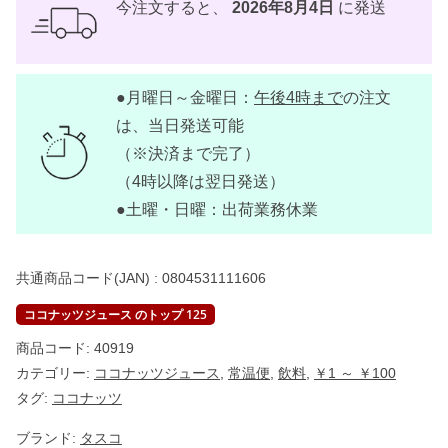
ッ
今注文すると、
2026年8月4日
に発送
ツ
ミ
ル
ク
ジ
●月曜日～金曜日：
午後4時まで
の注文
ュ
ー
は、当日発送可能
ス
3
（※決済まで完了）
1
（4時以降は翌日発送）
0
m
●土曜・日曜：出荷業務休業
l
【
T
.
共通商品コード(JAN) :
0804531111606
A
.
S
ココナッツジュース のトップ 125
】
個
商品コード:
40919
カテゴリー:
ココナッツジュース
,
常温便
,
飲料
,
￥1 ～ ￥100
タグ:
ココナッツ
ブランド:
タスコ