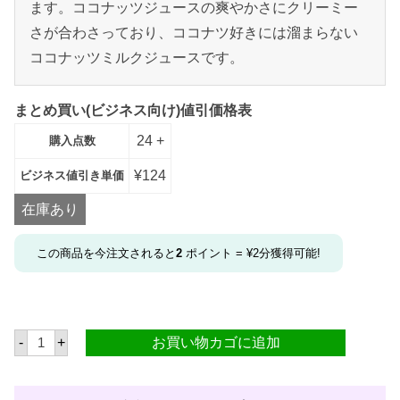
ます。ココナッツジュースの爽やかさにクリーミー
さが合わさっており、ココナツ好きには溜まらない
ココナッツミルクジュースです。
まとめ買い(ビジネス向け)値引価格表
24 +
購入点数
¥
124
ビジネス値引き単価
在庫あり
この商品を今注文されると
2
ポイント =
¥
2
分獲得可能!
タ
-
+
お買い物カゴに追加
ス
コ
コ
ナ