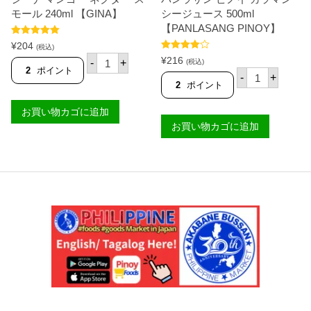
5
0
モール 240ml 【GINA】
シージュース 500ml
m
【PANLASANG PINOY】
l
5段階中
5.00
【
¥
204
(税込)
の評価
N
ジ
5段階中
¥
216
-
+
(税込)
E
4.67
の評価
ー
2
ポイント
パ
-
+
S
ナ
ン
2
ポイント
T
マ
ラ
L
ン
サ
E
お買い物カゴに追加
ゴ
ン
】
ー
お買い物カゴに追加
ピ
個
ネ
ノ
ク
イ
タ
カ
ー
ラ
ス
マ
モ
ン
ー
シ
ル
ー
2
ジ
4
ュ
0
ー
m
ス
l
5
【
0
G
0
I
m