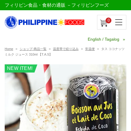
フィリピン食品・食材の通販 －フィリピンフーズ
0
English / Tagalog
Home
ショップ-商品一覧
温度帯で絞り込み
常温便
タス ココナッツ
ミルク ジュース 310ml 【T.A.S】
NEW ITEM!