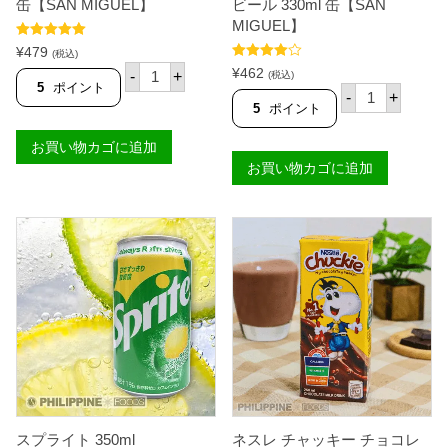
l
缶【SAN MIGUEL】
ビール 330ml 缶【SAN
【
MIGUEL】
D
5段階中
5.00
E
¥
479
(税込)
の評価
L
レ
5段階中
¥
462
-
+
(税込)
M
4.50
の評価
ッ
5
ポイント
サ
-
+
O
ド
ン
5
ポイント
N
ホ
ミ
T
ー
ゲ
E
お買い物カゴに追加
ス
ル
】
ビ
お買い物カゴに追加
ペ
個
ー
ー
ル
ル
3
ピ
3
ル
0
セ
m
ン
l
ビ
缶
ー
【
ル
S
3
A
3
N
0
M
m
I
l
G
缶
U
【
E
スプライト 350ml
ネスレ チャッキー チョコレ
S