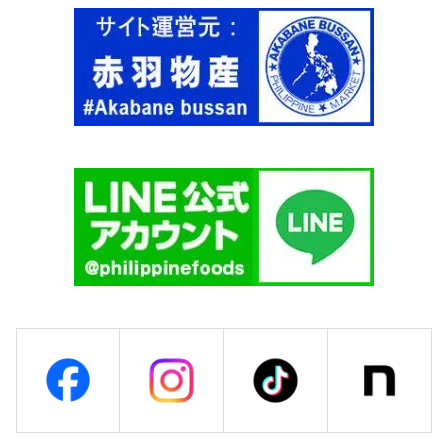
N
l
A
【
】
P
個
A
N
L
A
S
A
N
G
P
I
N
O
Y
】
個