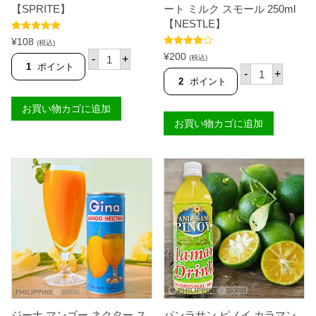
L
A
【SPRITE】
ート ミルク スモール 250ml
】
N
【NESTLE】
個
M
5段階中
5.00
I
¥
108
(税込)
の評価
G
ス
5段階中
¥
200
-
+
(税込)
U
4.91
の評価
プ
1
ポイント
ネ
-
+
E
ラ
ス
2
ポイント
L
イ
レ
】
ト
チ
個
お買い物カゴに追加
3
ャ
5
お買い物カゴに追加
ッ
0
キ
m
ー
l
チ
【
ョ
S
コ
P
レ
R
ー
I
ト
T
ミ
E
ル
】
ク
個
ス
モ
ー
ル
2
ジーナ マンゴー ネクター ス
パンラサン ピノイ カラマン