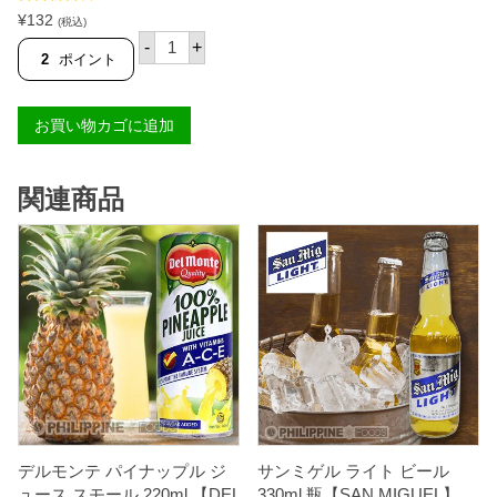
2
m
5段階中
¥
132
(税込)
4
l
4.72
の評価
タ
-
+
0
【
ス
2
ポイント
m
T
コ
l
A
ヤ
【
S
ン
T
C
お買い物カゴに追加
グ
A
O
コ
S
】
コ
C
個
ナ
O
関連商品
ッ
】
ツ
個
ジ
ュ
ー
ス
ウ
ィ
ズ
パ
ル
プ
ス
モ
ー
ル
デルモンテ パイナップル ジ
サンミゲル ライト ビール
3
ュース スモール 220ml 【DEL
330ml 瓶【SAN MIGUEL】