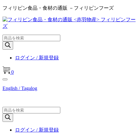
フィリピン食品・食材の通販 －フィリピンフーズ
商
品
検
索
ログイン / 新規登録
0
English / Tagalog
商
品
検
索
ログイン / 新規登録