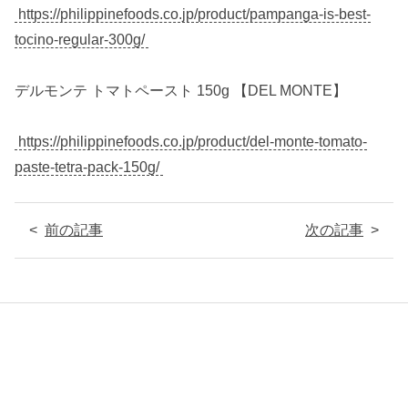
https://philippinefoods.co.jp/product/pampanga-is-best-
tocino-regular-300g/
デルモンテ トマトペースト 150g 【DEL MONTE】
https://philippinefoods.co.jp/product/del-monte-tomato-
paste-tetra-pack-150g/
前の記事
次の記事