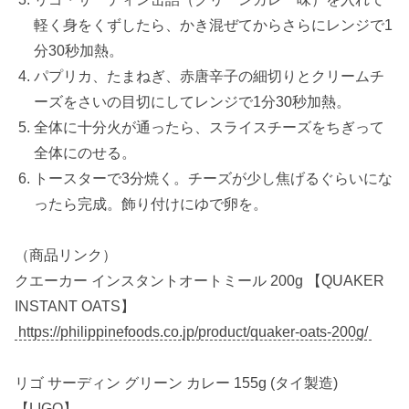
軽く身をくずしたら、かき混ぜてからさらにレンジで1
分30秒加熱。
パプリカ、たまねぎ、赤唐辛子の細切りとクリームチ
ーズをさいの目切にしてレンジで1分30秒加熱。
全体に十分火が通ったら、スライスチーズをちぎって
全体にのせる。
トースターで3分焼く。チーズが少し焦げるぐらいにな
ったら完成。飾り付けにゆで卵を。
（商品リンク）
クエーカー インスタントオートミール 200g 【QUAKER
INSTANT OATS】
https://philippinefoods.co.jp/product/quaker-oats-200g/
リゴ サーディン グリーン カレー 155g (タイ製造)
【LIGO】