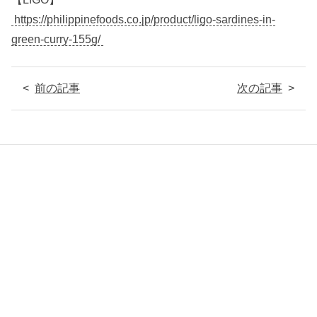
https://philippinefoods.co.jp/product/ligo-sardines-in-
green-curry-155g/
前の記事
次の記事