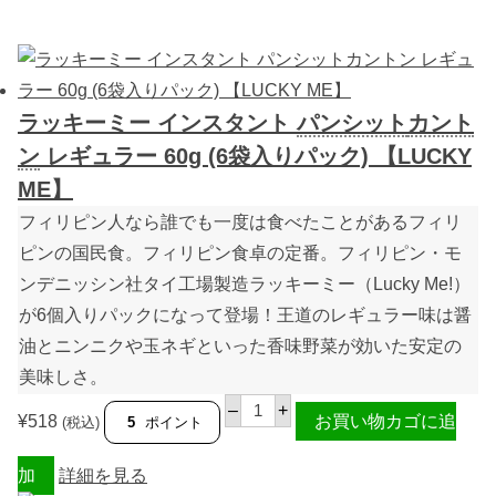
ラッキーミー インスタント
パンシット
カント
ン
レギュラー 60g (6袋入りパック) 【LUCKY
ME】
フィリピン人なら誰でも一度は食べたことがあるフィリ
ピンの国民食。フィリピン食卓の定番。フィリピン・モ
ンデニッシン社タイ工場製造ラッキーミー（
Lucky Me!
）
が
6
個入りパックになって登場！王道のレギュラー味は醤
油とニンニクや玉ネギといった香味野菜が効いた安定の
美味しさ。
ラ
–
+
ッ
¥
518
お買い物カゴに追
(税込)
5
ポイント
キ
ー
ミ
加
詳細を見る
ー