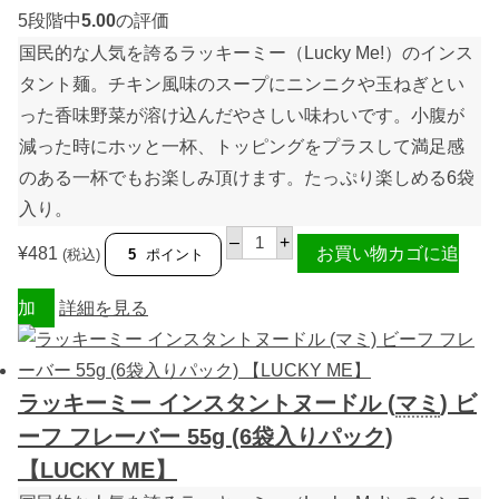
5段階中
5.00
の評価
国民的な人気を誇るラッキーミー（
Lucky Me!
）のインス
タント麺。チキン風味のスープにニンニクや玉ねぎとい
った香味野菜が溶け込んだやさしい味わいです。
小腹が
減った時にホッと一杯、トッピングをプラスして満足感
のある一杯でもお楽しみ頂けます。たっぷり楽しめる6袋
入り。
ラ
–
+
ッ
¥
481
お買い物カゴに追
(税込)
5
ポイント
キ
ー
ミ
加
詳細を見る
ー
イ
ン
ス
タ
ラッキーミー インスタントヌードル (
マミ
) ビ
ン
ト
ーフ フレーバー 55g (6袋入りパック)
ヌ
ー
【LUCKY ME】
ド