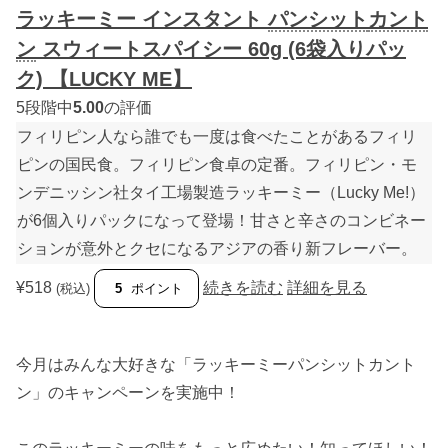
ク
タ
ラッキーミー インスタント
パンシット
カント
)
ン
【
ト
ン
スウィートスパイシー 60g (6袋入りパッ
L
パ
U
ン
ク) 【LUCKY ME】
C
シ
K
ッ
5段階中
5.00
の評価
Y
ト
フィリピン人なら誰でも一度は食べたことがあるフィリ
M
カ
E
ン
ピンの国民食。フィリピン食卓の定番。フィリピン・モ
】
ト
個
ン
ンデニッシン社タイ工場製造ラッキーミー（Lucky Me!）
チ
リ
が6個入りパックになって登場！甘さと辛さのコンビネー
マ
ションが意外とクセになるアジアの香り新フレーバー。
ン
シ
ー
¥
518
続きを読む
詳細を見る
(税込)
5
ポイント
6
0
g
(
6
今月はみんな大好きな「ラッキーミーパンシットカント
袋
ン」のキャンペーンを実施中！
入
り
パ
ッ