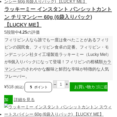
パ
ス
ッ
タ
ラッキーミー インスタント
パンシット
カント
ク
ン
)
ト
ン
チリマンシー 60g (6袋入りパック)
【
パ
L
ン
【LUCKY ME】
U
シ
C
ッ
5段階中
4.25
の評価
K
ト
フィリピン人なら誰でも一度は食べたことがあるフィリ
Y
カ
M
ン
ピンの国民食。フィリピン食卓の定番。フィリピン・モ
E
ト
】
ン
ンデニッシン社タイ工場製造ラッキーミー（Lucky Me!）
個
ホ
ッ
が6個入りパックになって登場！フィリピンの柑橘類
カラ
ト
マンシー
のさわやかな酸味と鮮烈な辛味が特徴的な人気
チ
リ
フレーバー。
6
0
ラ
–
+
g
ッ
¥
518
お買い物カゴに追
(税込)
5
ポイント
(
キ
6
ー
袋
ミ
加
詳細を見る
入
ー
り
イ
パ
ン
ッ
ス