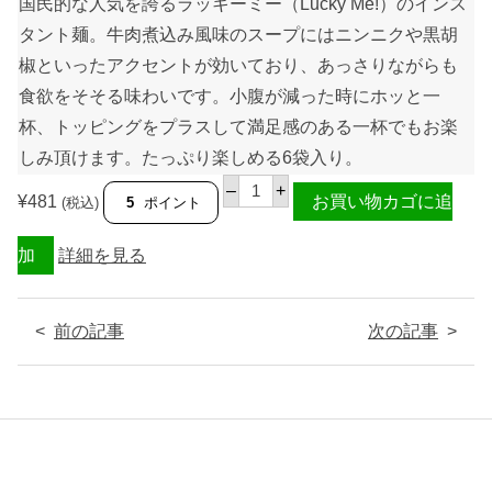
ル
国民的な人気を誇るラッキーミー（
Lucky Me!
）のインス
(
タント麺。牛肉煮込み風味のスープにはニンニクや黒胡
マ
ミ
椒といったアクセントが効いており、あっさりながらも
)
チ
食欲をそそる味わいです。小腹が減った時にホッと一
キ
ン
杯、トッピングをプラスして満足感のある一杯でもお楽
フ
しみ頂けます。たっぷり楽しめる6袋入り。
レ
ー
ラ
–
+
バ
ッ
¥
481
お買い物カゴに追
(税込)
5
ポイント
ー
キ
5
ー
5
ミ
加
詳細を見る
g
ー
(
イ
6
ン
袋
ス
前の記事
次の記事
入
タ
り
ン
パ
ト
ッ
ヌ
ク
ー
)
ド
【
ル
L
(
U
マ