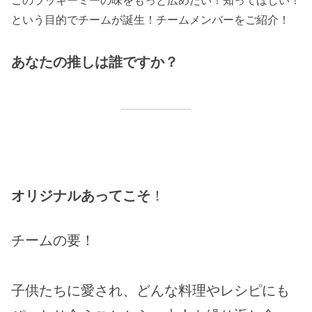
このラッキーミーの味をもっと広めたい！知ってほしい！
ク
)
という目的でチームが誕生！チームメンバーをご紹介！
【
L
U
あなたの推しは誰ですか？
C
K
Y
M
E
】
個
オリジナルあってこそ
！
チームの要！
子供たちに愛され、どんな料理やレシピにも