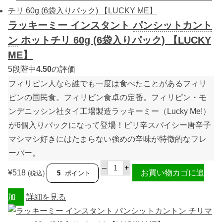
パ
ン
ッ
ス
ク
タ
ラッキーミー インスタント
パンシット
カント
)
ン
【
ト
ン
ホットチリ 60g (6袋入りパック) 【LUCKY
L
パ
U
ン
ME】
C
シ
K
ッ
5段階中
4.50
の評価
Y
ト
フィリピン人なら誰でも一度は食べたことがあるフィリ
M
カ
E
ン
ピンの国民食。フィリピン食卓の定番。フィリピン・モ
】
ト
個
ン
ンデニッシン社タイ工場製造ラッキーミー（Lucky Me!）
カ
ラ
が6個入りパックになって登場！ピリ辛スパイシー唐辛子
マ
マシマシ好きにはたまらない強めの辛味が特徴的なフレ
ン
シ
ーバー。
ー
6
ラ
–
+
0
ッ
¥
518
お買い物カゴに追
(税込)
5
ポイント
g
キ
(
ー
6
ミ
加
詳細を見る
袋
ー
入
イ
り
ン