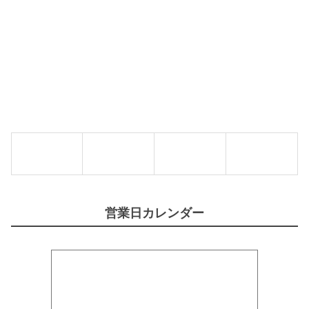
C
ミ
K
)
Y
ビ
M
ー
E
フ
】
フ
個
レ
ー
バ
ー
5
5
g
(
6
袋
入
り
パ
営業日カレンダー
ッ
ク
)
【
L
U
C
K
Y