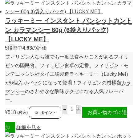
イ
ン
ス
タ
ラッキーミー インスタント
パンシット
カント
ン
ト
ン
カラマンシー
60g (6袋入りパック)
パ
ン
【LUCKY ME】
シ
ッ
5段階中
4.63
の評価
ト
フィリピン人なら誰でも一度は食べたことがあるフィリ
カ
ン
ピンの国民食。フィリピン食卓の定番。フィリピン・モ
ト
ン
ンデニッシン社タイ工場製造ラッキーミー（Lucky Me!）
レ
ギ
が6個入りパックになって登場！フィリピンの柑橘類
カラ
ュ
マンシー
のさわやかな酸味がクセになる人気フレーバ
ラ
ー
ー。
6
0
ラ
–
+
g
ッ
¥
518
お買い物カゴに追
(税込)
5
ポイント
(
キ
6
ー
袋
ミ
加
詳細を見る
入
ー
り
イ