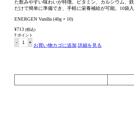
た飲みやすい味わいが特徴。ビタミン、カルシウム、鉄
ー
だけで簡単に準備でき、手軽に栄養補給が可能。10袋
ト
味
(40gx10
ENERGEN Vanilla (40g × 10)
個
入
¥
713
(税込)
り
7
ポイント
パ
エ
-
+
ッ
ナ
お買い物カゴに追加
詳細を見る
ク）
ー
【ENERGEN】
ジ
個
ェ
ン
バ
ニ
ラ
味
(40gx10
個
入
り
パ
ッ
ク）
【ENERGEN】
個