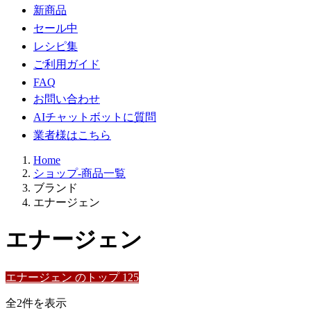
新商品
セール中
レシピ集
ご利用ガイド
FAQ
お問い合わせ
AIチャットボットに質問
業者様はこちら
Home
ショップ-商品一覧
ブランド
エナージェン
エナージェン
エナージェン のトップ 125
新
全2件を表示