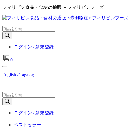
フィリピン食品・食材の通販 －フィリピンフーズ
商
品
検
索
ログイン / 新規登録
0
English / Tagalog
商
品
検
索
ログイン / 新規登録
ベストセラー