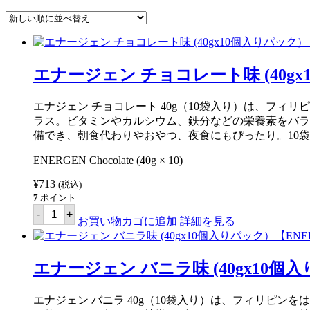
し
い
順
エナージェン チョコレート味 (40gx
エナジェン チョコレート 40g（10袋入り）は、フ
ラス。ビタミンやカルシウム、鉄分などの栄養素をバラ
備でき、朝食代わりやおやつ、夜食にもぴったり。10
ENERGEN Chocolate (40g × 10)
¥
713
(税込)
7
ポイント
エ
-
+
ナ
お買い物カゴに追加
詳細を見る
ー
ジ
ェ
ン
エナージェン バニラ味 (40gx10個
チ
ョ
コ
エナジェン バニラ 40g（10袋入り）は、フィリピ
レ