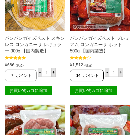
ッ
ー
ト
ズ
ド
ド
ッ
ッ
グ
グ
3
3
0
0
0
0
パンパンガイズベスト スキン
パンパンガイズベスト プレミ
g
g
レス ロンガニーサ レギュラ
アム ロンガニーサ ホット
【
【
ー 300g 【国内製造】
500g 【国内製造】
国
国
内
内
製
製
5段階中
5.00
5段階中
¥
686
¥
1,512
(税込)
(税込)
造
造
の評価
4.33
の評
パ
パ
】
】
価
-
+
-
+
ン
ン
7
ポイント
14
ポイント
個
個
パ
パ
ン
ン
ガ
ガ
お買い物カゴに追加
お買い物カゴに追加
イ
イ
ズ
ズ
ベ
ベ
ス
ス
ト
ト
ス
プ
キ
レ
ン
ミ
レ
ア