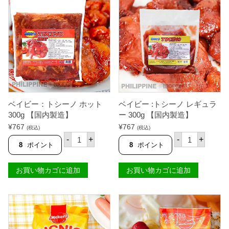
ベイビー：トシーノ ホット
ベイビー :トシーノ レギュラ
300g 【国内製造】
ー 300g 【国内製造】
¥
767
¥
767
(税込)
(税込)
ベ
ベ
-
+
-
+
イ
イ
8
ポイント
8
ポイント
ビ
ビ
ー
ー
：
:
お買い物カゴに追加
お買い物カゴに追加
ト
ト
シ
シ
ー
ー
ノ
ノ
ホ
レ
ッ
ギ
ト
ュ