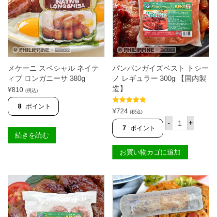
グ
5
0
0
g
【
M
E
メケーニ スペシャル ネイテ
パンパンガイズベスト トシー
K
E
ィブ ロンガニーサ 380g
ノ レギュラー 300g 【国内製
N
造】
¥
810
(税込)
I
】
8
ポイント
個
5段階中
5.00
¥
724
(税込)
の評価
パ
-
+
ン
7
ポイント
パ
続きを読む
ン
ガ
お買い物カゴに追加
イ
ズ
ベ
ス
ト
ト
シ
ー