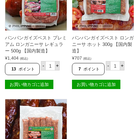
ス
ム
ロ
ロ
ン
ン
ガ
ガ
ニ
ニ
ー
ー
サ
サ
レ
ホ
パンパンガイズベスト プレミ
パンパンガイズベスト ロンガ
ギ
ッ
アム ロンガニーサ レギュラ
ニーサ ホット 300g 【国内製
ュ
ト
ー 500g 【国内製造】
造】
ラ
5
ー
0
¥
1,404
¥
707
(税込)
(税込)
3
0
パ
パ
-
+
-
+
0
g
ン
ン
13
ポイント
7
ポイント
0
【
パ
パ
g
国
ン
ン
【
内
ガ
ガ
お買い物カゴに追加
お買い物カゴに追加
国
製
イ
イ
内
造
ズ
ズ
製
】
ベ
ベ
造
個
ス
ス
】
ト
ト
個
プ
ロ
レ
ン
ミ
ガ
ア
ニ
ム
ー
ロ
サ