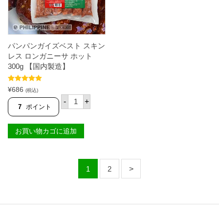
ン
ホ
ガ
ッ
ニ
ト
ー
3
サ
0
レ
0
パンパンガイズベスト スキン
ギ
g
レス ロンガニーサ ホット
ュ
【
300g 【国内製造】
ラ
国
ー
内
5
製
5段階中
5.00
¥
686
(税込)
0
造
の評価
パ
0
】
-
+
ン
7
ポイント
g
個
パ
【
ン
国
ガ
内
お買い物カゴに追加
イ
製
ズ
造
ベ
】
ス
個
ト
1
2
ス
キ
ン
レ
ス
ロ