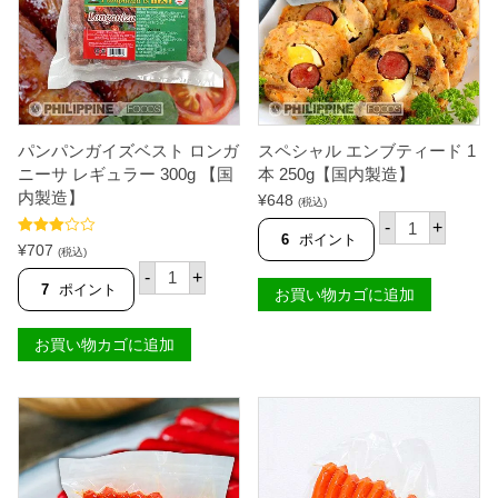
ノ
レ
ギ
ュ
ラ
ー
3
0
0
パンパンガイズベスト ロンガ
スペシャル エンブティード 1
g
ニーサ レギュラー 300g 【国
本 250g【国内製造】
【
内製造】
¥
648
国
(税込)
ス
内
-
+
ペ
製
6
ポイント
5段階中
¥
707
シ
(税込)
造
3.75
の評
パ
ャ
】
価
-
+
ン
ル
7
ポイント
個
お買い物カゴに追加
パ
エ
ン
ン
ガ
ブ
お買い物カゴに追加
イ
テ
ズ
ィ
ベ
ー
ス
ド
ト
1
ロ
本
ン
2
ガ
5