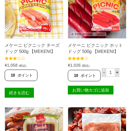
3
ラ
0
ー
0
3
g
0
【
0
国
g
内
【
製
国
造
内
】
製
メケーニ ピクニック チーズ
メケーニ ピクニック ホット
個
造
ドッグ 500g 【MEKENI】
ドッグ 500g 【MEKENI】
】
個
5段階中
5段階中
¥
1,058
¥
1,026
(税込)
(税込)
3.50
の
4.00
の評
メ
評価
価
-
+
ケ
10
ポイント
10
ポイント
ー
ニ
ピ
お買い物カゴに追加
続きを読む
ク
ニ
ッ
ク
ホ
ッ
ト
ド
ッ