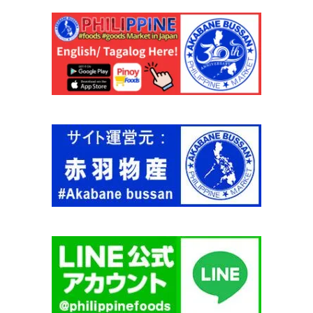
ン
ガ
ニ
ー
サ
ホ
ッ
ト
3
0
0
g
【
国
内
製
造
】
個