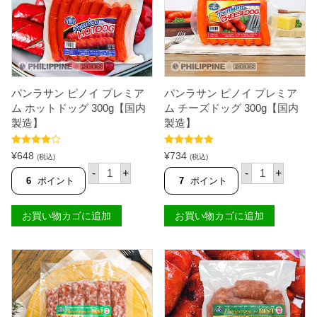
ニ
0
ー
g
サ
【
レ
国
ギ
内
ュ
製
ラ
造
ー
】
3
パンラサン ピノイ プレミア
パンラサン ピノイ プレミア
個
0
ム ホットドッグ 300g【国内
ム チーズドッグ 300g【国内
0
製造】
製造】
g
【
国
5段階中
5段階中
5.00
¥
648
¥
734
(税込)
(税込)
内
4.00
の評
の評価
パ
パ
製
価
-
+
-
+
ン
ン
6
ポイント
7
ポイント
造
ラ
ラ
】
サ
サ
個
ン
ン
お買い物カゴに追加
お買い物カゴに追加
ピ
ピ
ノ
ノ
イ
イ
プ
プ
レ
レ
ミ
ミ
ア
ア
ム
ム
ホ
チ