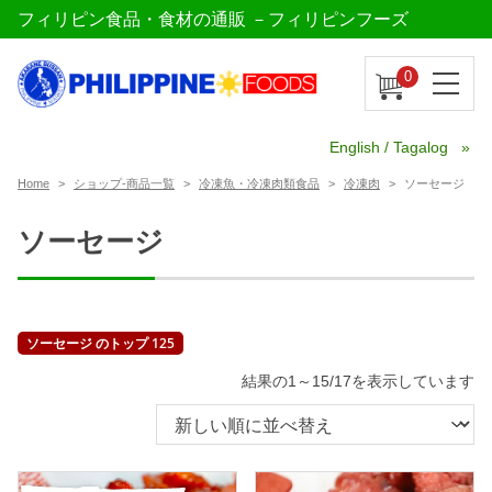
フィリピン食品・食材の通販 －フィリピンフーズ
0
English / Tagalog
Home
ショップ-商品一覧
冷凍魚・冷凍肉類食品
冷凍肉
ソーセージ
ソーセージ
ソーセージ のトップ 125
新
結果の1～15/17を表示しています
し
い
順