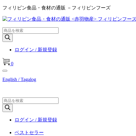
フィリピン食品・食材の通販 －フィリピンフーズ
商
品
検
索
ログイン / 新規登録
0
English / Tagalog
商
品
検
索
ログイン / 新規登録
ベストセラー