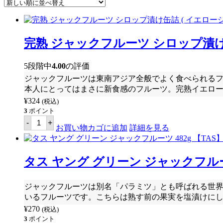
い
順
完熟 ジャックフルーツ シロップ漬け缶詰 (
5段階中
4.00
の評価
ジャックフルーツは東南アジア全般でよく食べられる
本人にとってはまさに新食感のフルーツ。完熟イエロ
¥
324
(税込)
3
ポイント
完
-
+
熟
お買い物カゴに追加
詳細を見る
ジ
ャ
ッ
ク
タス ヤング グリーン ジャックフルーツ
フ
ル
ー
ジャックフルーツは別名「パラミツ」とも呼ばれる世
ツ
いるフルーツです。こちらは熟す前の果実を塩漬けに
シ
ロ
¥
270
(税込)
ッ
3
ポイント
プ