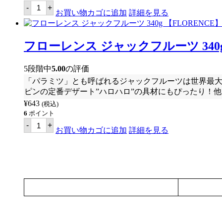
タ
漬
-
+
ス
お買い物カゴに追加
詳細を見る
け
ヤ
缶
ン
詰
グ
(
グ
フローレンス ジャックフルーツ 340g
イ
リ
エ
ー
ロ
ン
5段階中
5.00
の評価
ー
ジ
ジ
「パラミツ」とも呼ばれるジャックフルーツは世界最
ャ
ャ
ッ
ピンの定番デザート”ハロハロ”の具材にもぴったり！
ッ
ク
ク
¥
643
(税込)
フ
フ
6
ポイント
ル
ル
フ
ー
-
+
ー
ロ
お買い物カゴに追加
詳細を見る
ツ
ツ)
ー
482g
565g
レ
【TAS】
【T.A.S
ン
個
JACKFRUIT
ス
IN
ジ
SYRUP】
ャ
個
ッ
ク
フ
ル
ー