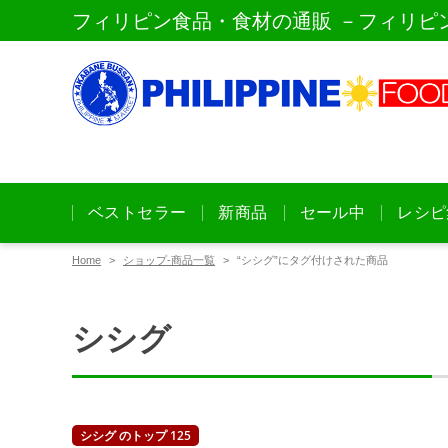
フィリピン食品・食材の通販 －フィリピ
ベストセラー
新商品
セール中
レシピ
Home
ショップ-商品一覧
“シシグ”にタグ付けされた商品
シシグ
シシグ のトップ 125