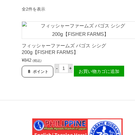
新
全2件を表示
し
い
順
フィッシャーファームズ バゴス シシグ
200g【FISHER FARMS】
¥
842
(税込)
フ
-
+
ィ
お買い物カゴに追加
8
ポイント
ッ
シ
ャ
ー
フ
ァ
ー
ム
ズ
バ
ゴ
ス
シ