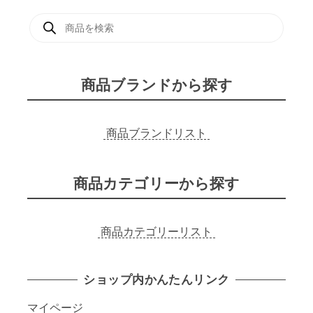
E
商
F
品
O
検
O
索
D
S
】
商品ブランドから探す
個
商品ブランドリスト
商品カテゴリーから探す
商品カテゴリーリスト
ショップ内かんたんリンク
マイページ