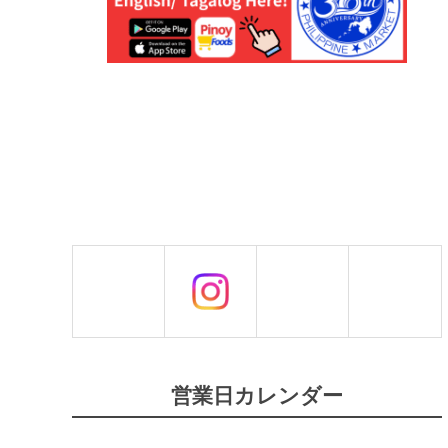
シ
グ
2
0
0
g
【
F
I
S
H
E
R
F
A
R
M
S
】
個
営業日カレンダー