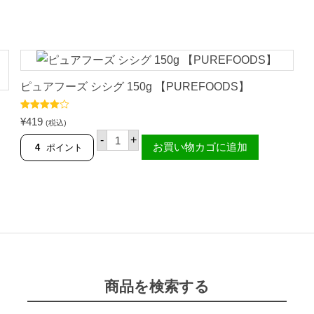
ピュアフーズ シシグ 150g 【PUREFOODS】
5段階中
¥
419
(税込)
4.33
の評
ピ
価
-
+
ュ
お買い物カゴに追加
4
ポイント
ア
フ
ー
ズ
シ
シ
グ
1
5
0
g
【
商品を検索する
P
U
R