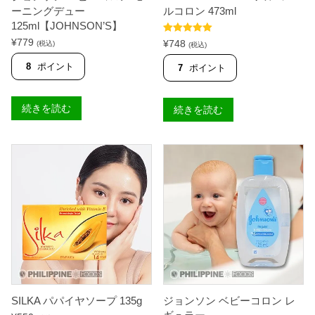
ーニングデュー
ルコロン 473ml
125ml【JOHNSON’S】
5段階中
5.00
¥
779
¥
748
(税込)
(税込)
の評価
8
ポイント
7
ポイント
続きを読む
続きを読む
SILKA パパイヤソープ 135g
ジョンソン ベビーコロン レ