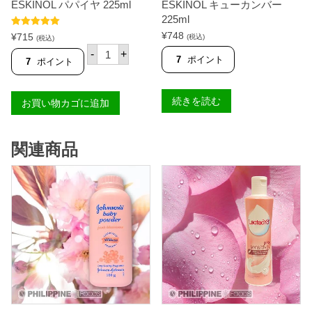
ESKINOL パパイヤ 225ml
ESKINOL キューカンバー
225ml
5段階中
5.00
¥
748
¥
715
(税込)
(税込)
の評価
E
-
+
S
7
ポイント
7
ポイント
K
I
N
続きを読む
お買い物カゴに追加
O
L
パ
パ
関連商品
イ
ヤ
2
2
5
m
l
個