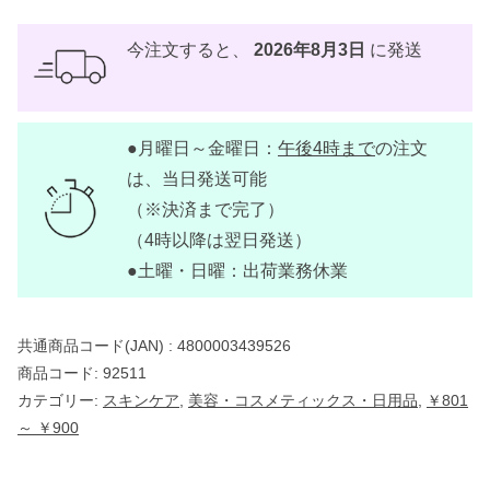
I
N
O
今注文すると、
2026年8月3日
に発送
L
フ
ェ
イ
シ
●月曜日～金曜日：
午後4時まで
の注文
ャ
ル
は、当日発送可能
ク
レ
（※決済まで完了）
ン
（4時以降は翌日発送）
ザ
ー
●土曜・日曜：出荷業務休業
（
ク
レ
ン
共通商品コード(JAN) :
4800003439526
ジ
ン
商品コード:
92511
グ
）
カテゴリー:
スキンケア
,
美容・コスメティックス・日用品
,
￥801
ク
～ ￥900
ラ
シ
ッ
ク