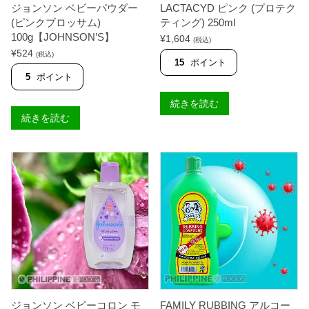
ジョンソン ベビーパウダー
LACTACYD ピンク (プロテク
(ピンクブロッサム)
ティング) 250ml
100g【JOHNSON’S】
¥
1,604
(税込)
¥
524
(税込)
15
ポイント
5
ポイント
続きを読む
続きを読む
ジョンソン ベビーコロン モ
FAMILY RUBBING アルコー