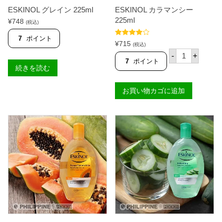
ESKINOL グレイン 225ml
ESKINOL カラマンシー
225ml
¥
748
(税込)
7
ポイント
5段階中
¥
715
(税込)
4.00
の評
E
価
-
+
S
7
ポイント
K
続きを読む
I
N
お買い物カゴに追加
O
L
カ
ラ
マ
ン
シ
ー
2
2
5
m
l
個