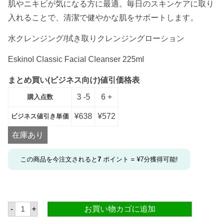
肌やニキビが気になる方に最適。毎日のスキンケアに取り
入れることで、清潔で健やかな肌をサポートします。
水クレンジング/拭き取りクレンジングローション
Eskinol Classic Facial Cleanser 225ml
まとめ買い(ビジネス向け)値引価格表
3 -5
6 +
購入点数
¥
638
¥
572
ビジネス値引き単価
在庫あり
この商品を今注文されると
7
ポイント =
¥
7
分獲得可能!
E
-
+
お買い物カゴに追加
S
K