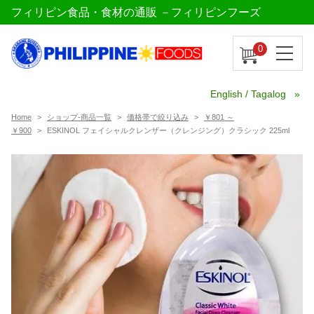
フィリピン食品・食材の通販 －フィリピンフーズ
0
English / Tagalog
Home
ショップ-商品一覧
価格帯で絞り込み
￥801 ～
￥900
ESKINOL フェイシャルクレンザー（クレンジング）クラシック 225ml