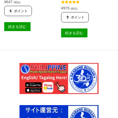
¥
647
(税込)
5段階中
5.00
¥
979
(税込)
の評価
6
ポイント
9
ポイント
続きを読む
続きを読む