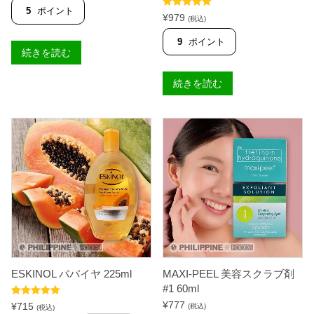
5
ポイント
5段階中
5.00
¥
979
(税込)
の評価
9
ポイント
続きを読む
続きを読む
ESKINOL パパイヤ 225ml
MAXI-PEEL 美容スクラブ剤
#1 60ml
5段階中
5.00
¥
777
¥
715
(税込)
(税込)
の評価