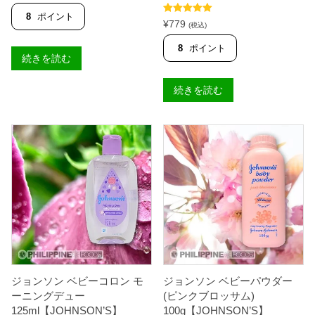
8
ポイント
5段階中
5.00
¥
779
(税込)
の評価
8
ポイント
続きを読む
続きを読む
ジョンソン ベビーコロン モ
ジョンソン ベビーパウダー
ーニングデュー
(ピンクブロッサム)
125ml【JOHNSON’S】
100g【JOHNSON’S】