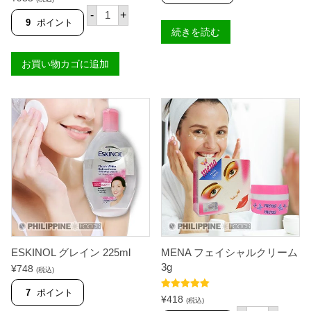
の評価
グ
-
+
リ
9
ポイント
ー
続きを読む
ン
ク
お買い物カゴに追加
ロ
ス
ア
ル
コ
ー
ル
4
0
%
5
0
0
m
l
【
G
ESKINOL グレイン 225ml
MENA フェイシャルクリーム
R
E
3g
¥
748
(税込)
E
N
7
ポイント
5段階中
5.00
C
¥
418
(税込)
の評価
R
M