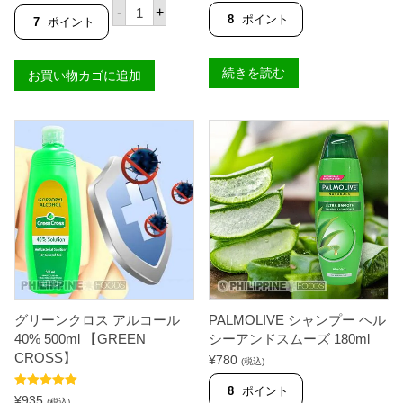
E
-
+
S
8
ポイント
7
ポイント
K
I
N
続きを読む
お買い物カゴに追加
O
L
パ
パ
イ
ヤ
2
2
5
m
l
個
グリーンクロス アルコール
PALMOLIVE シャンプー ヘル
40% 500ml 【GREEN
シーアンドスムーズ 180ml
CROSS】
¥
780
(税込)
8
ポイント
5段階中
5.00
¥
935
(税込)