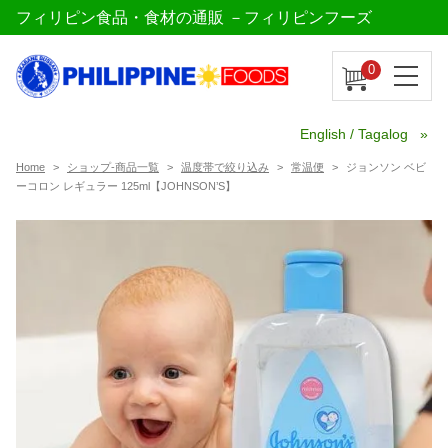
フィリピン食品・食材の通販 －フィリピンフーズ
0
English / Tagalog
Home
ショップ-商品一覧
温度帯で絞り込み
常温便
ジョンソン ベビ
ーコロン レギュラー 125ml【JOHNSON’S】