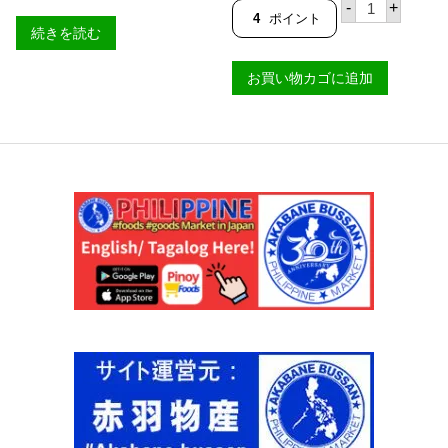
-
+
O
E
4
ポイント
S
N
続きを読む
S
A
】
フ
個
お買い物カゴに追加
ェ
イ
シ
ャ
ル
ク
リ
ー
ム
3
g
個