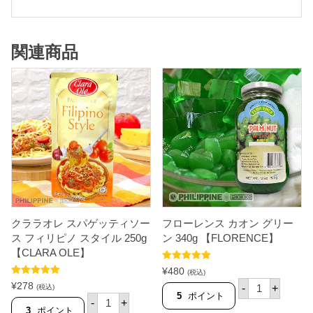
関連商品
クララオレ スパゲッティソー
フローレンス カオン グリー
ス フィリピノ スタイル 250g
ン 340g 【FLORENCE】
【CLARA OLE】
5段階中
5.00
¥
480
(税込)
の評価
フ
5段階中
5.00
¥
278
-
+
(税込)
の評価
ロ
5
ポイント
ク
-
+
ー
ラ
3
ポイント