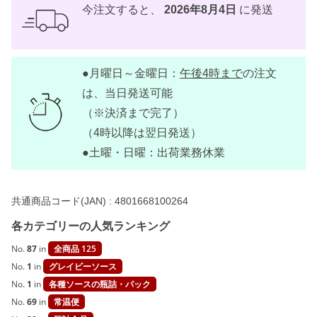
ュ
今注文すると、
2026年8月4日
に発送
ラ
ー
3
2
5
●月曜日～金曜日：
午後4時まで
の注文
g
【
は、当日発送可能
M
A
（※決済まで完了）
N
（4時以降は翌日発送）
G
T
●土曜・日曜：出荷業務休業
O
M
A
S
共通商品コード(JAN) :
4801668100264
】
個
各カテゴリーの人気ランキング
No.
87
in
全商品 125
No.
1
in
グレイビーソース
No.
1
in
各種ソースの瓶詰・パック
No.
69
in
常温便