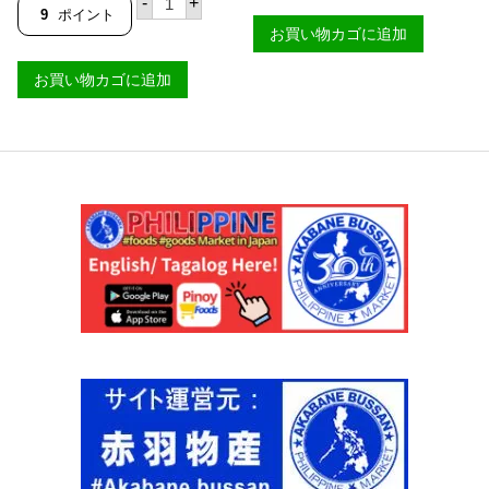
レ
-
+
モ
シ
9
ポイント
ン
ー
フ
お買い物カゴに追加
ス
ル
ィ
マ
2
ッ
カ
2
お買い物カゴに追加
ク
プ
7
ア
ノ
g
イ
ス
【
ル
ラ
P
ズ
イ
A
ソ
ス
C
ウ
3
I
テ
4
F
ッ
0
I
ド
g
C
シ
【
I
ュ
F
S
リ
L
L
ン
O
E
プ
R
S
フ
E
】
ラ
N
個
イ
C
ス
E
パ
】
イ
個
シ
ー
ラ