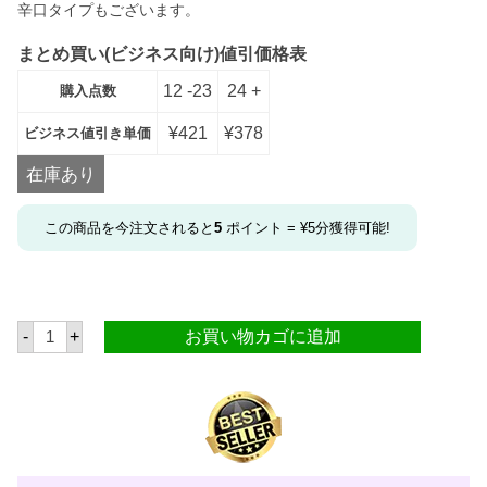
辛口タイプもございます。
まとめ買い(ビジネス向け)値引価格表
12 -23
24 +
購入点数
¥
421
¥
378
ビジネス値引き単価
在庫あり
この商品を今注文されると
5
ポイント =
¥
5
分獲得可能!
マ
-
+
お買い物カゴに追加
ン
ト
マ
ス
サ
ル
サ
レ
ギ