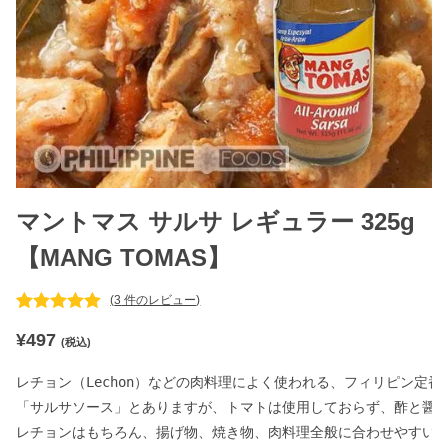
マントマス サルサ レギュラー 325g
【MANG TOMAS】
(
3
件のレビュー)
3
件の利用者
¥
497
評価に基づ
(税込)
く5段階評
価のうち、
レチョン（Lechon）などの肉料理によく使われる、フィリピン定番
5.00
点
「サルサソース」とありますが、トマトは使用しておらず、酢と醤油
レチョンはもちろん、揚げ物、焼き物、肉料理全般に合わせやすい万