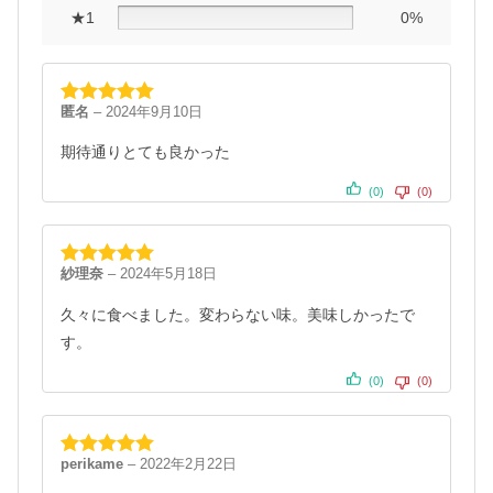
★1
0%
匿名
–
2024年9月10日
5段階中
5
の
評価
期待通りとても良かった
(0)
(0)
紗理奈
–
2024年5月18日
5段階中
5
の
評価
久々に食べました。変わらない味。美味しかったで
す。
(0)
(0)
perikame
–
2022年2月22日
5段階中
5
の
評価