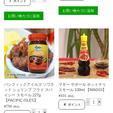
リ
7
ポイント
A
レ
オ
R
ン
フ
A
お買い物カゴに追加
ス
ィ
O
カ
お買い物カゴに追加
エ
L
オ
ス
E
ン
タ
】
レ
バ
個
ッ
ゴ
ド
オ
3
ン
4
レ
0
ギ
g
ュ
【
ラ
F
ー
L
ス
O
モ
R
ー
E
ル
N
2
C
パシフィックアイルズ ソウテ
マギー サボール ホットチリ
5
E
0
ッド シュリンプ フライ スパ
スモール 130ml 【MAGGI】
】
g
イシー スモール 227g
¥
431
個
(税込)
【
マ
【PACIFIC ISLES】
B
-
+
ギ
4
ポイント
A
¥
756
(税込)
ー
R
パ
サ
-
+