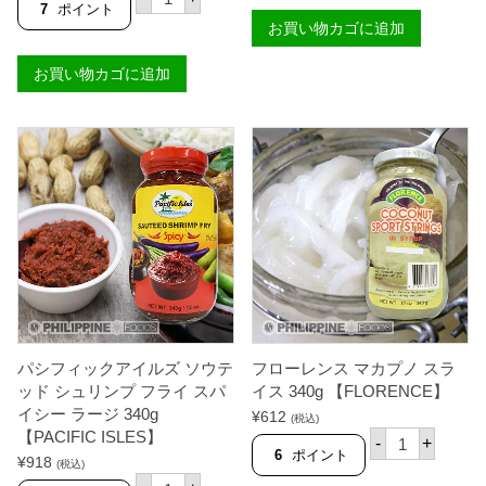
R
シ
7
ポイント
ボ
I
フ
お買い物カゴに追加
ー
O
ィ
ル
F
ッ
ホ
I
お買い物カゴに追加
ク
ッ
E
ア
ト
S
イ
チ
T
ル
リ
A
ズ
ス
】
ソ
モ
個
ウ
ー
テ
ル
ッ
1
ド
3
シ
0
ュ
m
リ
l
ン
【
プ
M
フ
A
ラ
G
パシフィックアイルズ ソウテ
フローレンス マカプノ スラ
イ
G
ス
ッド シュリンプ フライ スパ
イス 340g 【FLORENCE】
I
パ
】
イシー ラージ 340g
¥
612
(税込)
イ
個
フ
【PACIFIC ISLES】
シ
-
+
ロ
6
ポイント
ー
¥
918
(税込)
ー
ス
パ