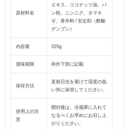
エキス
、ココナッツ油、パ
原材料名
ン粉、ニンニク、タマネ
ギ、香辛料
/ 安定剤（酢酸
デンプン）
内容量
325g
賞味期限
枠外下部に記載
直射日光を避けて湿度の低
保存方法
い所に保管してください。
開封後は、冷蔵庫に入れて
使用上の注
なるべくお早めにお召し上
意
がりください。