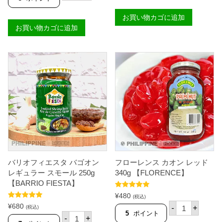
レ
ラ
ン
オ
お買い物カゴに追加
ス
レ
カ
お買い物カゴに追加
ス
オ
パ
ン
ゲ
グ
ッ
リ
テ
ー
ィ
ン
ソ
3
ー
4
ス
0
フ
g
ィ
【
リ
F
ピ
L
ノ
O
ス
R
タ
E
イ
N
バリオフィエスタ バゴオン
フローレンス カオン レッド
ル
C
2
レギュラー スモール 250g
340g 【FLORENCE】
E
5
【BARRIO FIESTA】
】
0
個
5段階中
5.00
g
¥
480
(税込)
の評価
【
フ
5段階中
5.00
¥
680
-
+
(税込)
C
の評価
ロ
5
ポイント
バ
-
+
L
ー