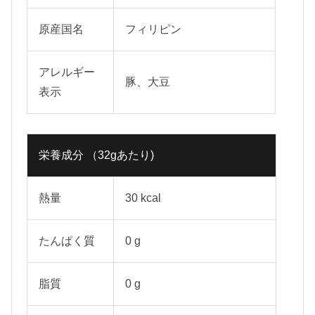
原産国名
フィリピン
アレルギー
豚、大豆
表示
栄養成分 （32gあたり)
熱量
30 kcal
たんぱく質
0 g
脂質
0 g