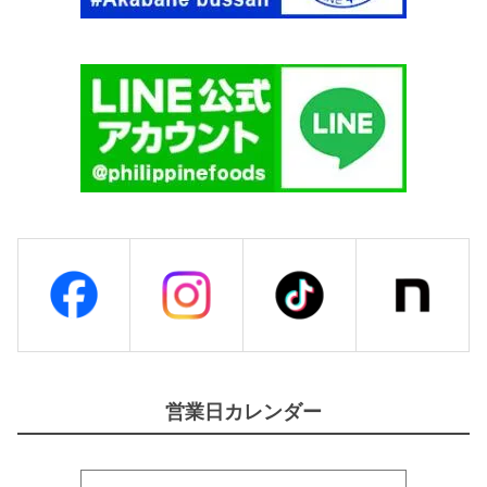
ー
ジ
3
4
0
g
【
P
A
C
I
F
I
C
I
S
L
E
S
】
個
営業日カレンダー