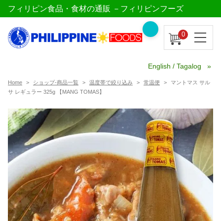
フィリピン食品・食材の通販 －フィリピンフーズ
0
English / Tagalog
Home
ショップ-商品一覧
温度帯で絞り込み
常温便
マントマス サル
サ レギュラー 325g 【MANG TOMAS】