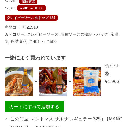
No.
20
in
瓶詰食品
No.
8
in
￥401 ～ ￥500
グレイビーソース のトップ 125
商品コード:
21910
カテゴリー:
グレイビーソース
,
各種ソースの瓶詰・パック
,
常温
便
,
瓶詰食品
,
￥401 ～ ￥500
一緒によく買われています
合計価
格:
+
+
¥
1,966
カートにすべて追加する
この商品: マントマス サルサ レギュラー 325g 【MANG