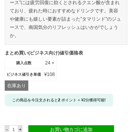
ース”には疲労回復に効くとされるクエン酸が含まれ
ており、疲れた時におすすめなドリンクです。美容
や健康にも嬉しい要素が詰まった”タマリンド”のジュ
ースで、南国気分のリフレッシュはいかがでしょう
か。
まとめ買い(ビジネス向け)値引価格表
24 +
購入点数
¥
108
ビジネス値引き単価
在庫あり
この商品を今注文されると
2
ポイント =
¥
2
分獲得可能!
タ
-
+
お買い物カゴに追加
ス