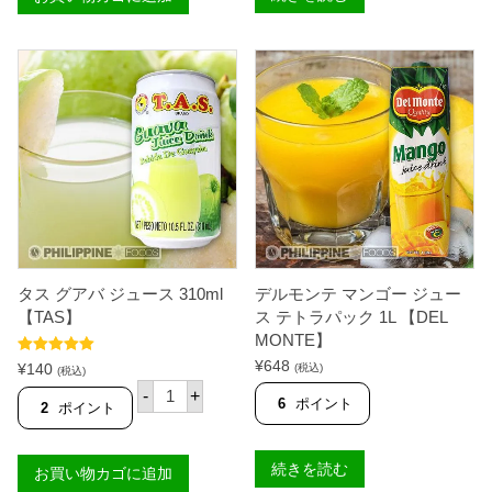
ツ
ミ
ル
ク
ジ
ュ
ー
ス
3
1
0
m
l
【
T
.
タス グアバ ジュース 310ml
デルモンテ マンゴー ジュー
A
.
【TAS】
ス テトラパック 1L 【DEL
S
MONTE】
】
5段階中
5.00
個
¥
648
¥
140
(税込)
(税込)
の評価
タ
-
+
ス
6
ポイント
2
ポイント
グ
ア
バ
続きを読む
お買い物カゴに追加
ジ