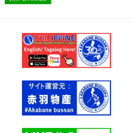
個
ネ
キ
ク
ー
タ
チ
ー
ョ
ラ
コ
ー
レ
ジ
ー
1
ト
0
ミ
0
ル
0
ク
m
ラ
l
ー
【
ジ
G
1
I
0
N
0
A
0
】
m
個
l
【
N
E
S
T
L
E
】