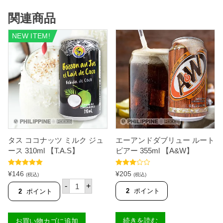
O
C
ュ
】
O
ー
関連商品
個
】
ス
個
3
1
NEW ITEM!
0
m
l
【
T
A
S
】
個
タス ココナッツ ミルク ジュ
エーアンドダブリュー ルート
ース 310ml 【T.A.S】
ビアー 355ml 【A&W】
5段階中
5.00
5段階中
¥
146
¥
205
(税込)
(税込)
の評価
3.50
の
タ
評価
-
+
ス
2
ポイント
2
ポイント
コ
コ
ナ
続きを読む
お買い物カゴに追加
ッ