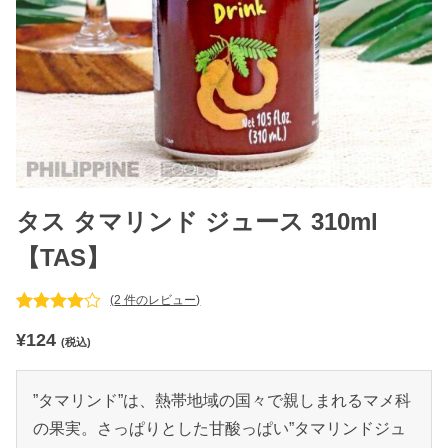
タス タマリンド ジュース 310ml
【TAS】
(
2
件のレビュー)
2
件の利用
¥
124
者評価に
(税込)
基づく5
段階評価
のうち、
”タマリンド”は、熱帯地域の国々で親しまれるマメ科
4.00
点
の果実。さっぱりとした甘酸っぱい”タマリンドジュ