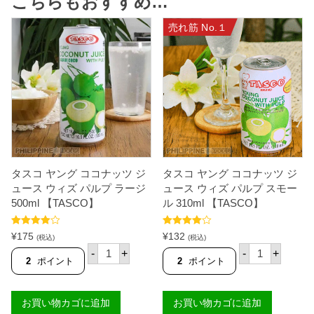
こちらもおすすめ…
売れ筋 No.１
タスコ ヤング ココナッツ ジ
タスコ ヤング ココナッツ ジ
ュース ウィズ パルプ ラージ
ュース ウィズ パルプ スモー
500ml 【TASCO】
ル 310ml 【TASCO】
5段階中
5段階中
¥
175
¥
132
(税込)
(税込)
4.83
の評価
4.72
の評価
タ
タ
-
+
-
+
ス
ス
2
ポイント
2
ポイント
コ
コ
ヤ
ヤ
ン
ン
お買い物カゴに追加
お買い物カゴに追加
グ
グ