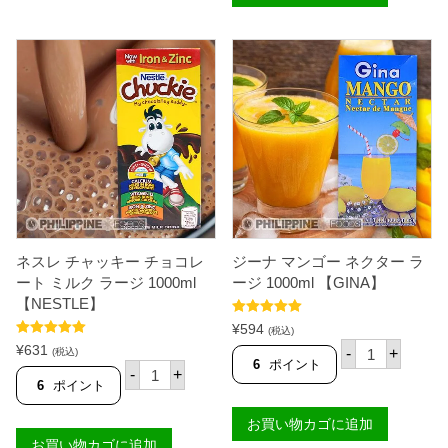
ゴ
キ
ー
ー
ジ
チ
ュ
ョ
ー
コ
ス
レ
ス
ー
モ
ト
ー
ミ
ル
ル
2
ク
2
ス
0
モ
m
ー
l
ル
【
2
D
ネスレ チャッキー チョコレ
ジーナ マンゴー ネクター ラ
5
E
0
ート ミルク ラージ 1000ml
ージ 1000ml 【GINA】
L
m
【NESTLE】
M
l
O
5段階中
5.00
【
¥
594
(税込)
N
の評価
N
ジ
5段階中
5.00
¥
631
T
-
+
(税込)
E
の評価
ー
6
ポイント
ネ
E
-
+
S
ナ
ス
】
6
ポイント
T
マ
レ
個
L
ン
チ
E
お買い物カゴに追加
ゴ
ャ
】
ー
お買い物カゴに追加
ッ