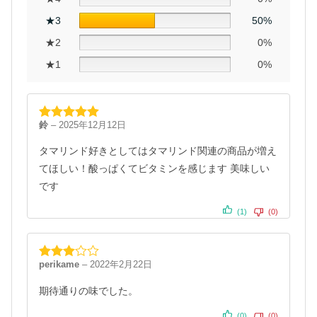
★3
50%
★2
0%
★1
0%
鈴
–
2025年12月12日
5段階中
5
の
評価
タマリンド好きとしてはタマリンド関連の商品が増え
てほしい！酸っぱくてビタミンを感じます 美味しい
です
(1)
(0)
perikame
–
2022年2月22日
5段階
中
3
の
評価
期待通りの味でした。
(0)
(0)