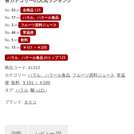
各カテゴリーの人気ランキング
No.
53
in
全商品 125
No.
17
in
ハラル、ハラール食品
No.
3
in
フルーツ原料ジュース
No.
46
in
常温便
No.
5
in
飲料
No.
15
in
￥101 ～￥200
ハラル、ハラール食品 のトップ 125
商品コード:
41310
カテゴリー:
ハラル、ハラール食品
,
フルーツ原料ジュース
,
常温
便
,
飲料
,
￥101 ～￥200
タグ:
ハラル
,
酸っぱい
ブランド:
タスコ
説明
レビュー (2)