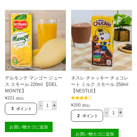
ュ
ー
ス
3
1
0
m
l
【
T
A
S
】
個
デルモンテ マンゴー ジュー
ネスレ チャッキー チョコレ
ス スモール 220ml 【DEL
ート ミルク スモール 250ml
MONTE】
【NESTLE】
¥
221
(税込)
デ
5段階中
¥
200
-
+
(税込)
ル
4.91
の評価
3
ポイント
ネ
-
+
モ
ス
2
ポイント
ン
レ
テ
チ
お買い物カゴに追加
マ
ャ
ン
お買い物カゴに追加
ッ