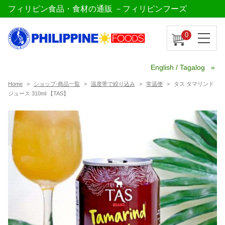
フィリピン食品・食材の通販 －フィリピンフーズ
0
English / Tagalog
Home
ショップ-商品一覧
温度帯で絞り込み
常温便
タス タマリンド
ジュース 310ml 【TAS】