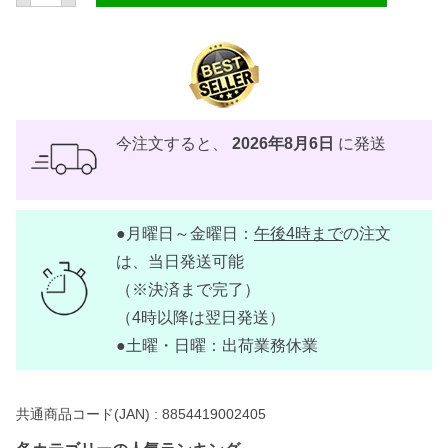
タ
マ
リ
ン
ド
ジ
ュ
ー
ス
今注文すると、
2026年8月6日
に発送
3
1
0
m
l
●月曜日～金曜日：
午後4時まで
の注文
【
T
は、当日発送可能
A
S
（※決済まで完了）
】
（4時以降は翌日発送）
個
●土曜・日曜：出荷業務休業
共通商品コード(JAN) :
8854419002405