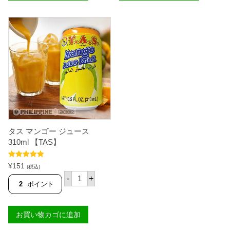
コ
コ
コ
コ
ナ
ナ
ッ
ッ
ツ
ツ
ジ
ジ
ュ
ュ
ー
ー
ス
ス
ウ
ウ
ィ
ィ
ズ
ズ
パ
パ
ル
ル
プ
プ
ラ
ス
タス マンゴー ジュース
ー
モ
ジ
ー
310ml 【TAS】
5
ル
0
3
5段階中
5.00
0
1
¥
151
(税込)
の評価
m
0
タ
-
+
l
m
ス
2
ポイント
【
l
マ
T
【
ン
A
T
ゴ
S
A
お買い物カゴに追加
ー
C
S
ジ