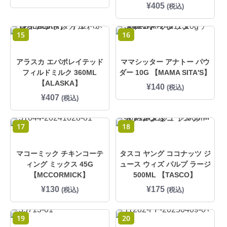
¥
405
(税込)
15
16
アラスカ エバポレイテッド
ママシッター アナトー パウ
フィルドミルク 360ML
ダー 10G 【MAMA SITA'S】
【ALASKA】
¥
140
(税込)
¥
407
(税込)
17
18
マコーミック チキンコーテ
タスコ ヤング ココナッツ ジ
ィング ミックス 45G
ュース ウィズ パルプ ラージ
【MCCORMICK】
500ML 【TASCO】
¥
130
¥
175
(税込)
(税込)
19
20