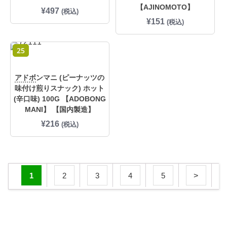
【AJINOMOTO】
¥
497
(税込)
¥
151
(税込)
25
アドボ
ンマニ (ピーナッツの
味付け煎りスナック) ホット
(辛口味) 100G 【ADOBONG
MANI】 【国内製造】
¥
216
(税込)
1
2
3
4
5