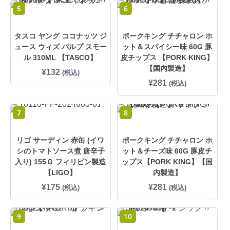
5
6
タスコ ヤング ココナッツ ジ
ポークキング チチャロン ホ
ュース ウィズ パルプ スモー
ット＆スパイシー味 60G 豚
ル 310ML 【TASCO】
皮チップス 【PORK KING】
【国内製造】
¥
132
(税込)
¥
281
(税込)
7
8
リゴ サーディン 赤缶 (イワ
ポークキング チチャロン ホ
シのトマトソース煮 唐辛子
ット＆チーズ味 60G 豚皮チ
入り) 155Ｇ フィリピン製造
ップス【PORK KING】【国
【LIGO】
内製造】
¥
175
¥
281
(税込)
(税込)
9
10