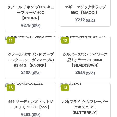
クノール チキン ブロス キュ
マギー マジックサラップ
ーブ ラージ 60G
55G 【MAGGI】
【KNORR】
¥
212
(税込)
¥
279
(税込)
11
12
クノール タマリンド スープ
シルバースワン ソイソース
ミックス (
シニガン
スープの
(醤油) ラージ 1000ML
素) 44G 【KNORR】
【SILVERSWAN】
¥
188
¥
545
(税込)
(税込)
13
14
555 サーディンズ トマトソ
バタフライ
ウベ
フレーバー
ース チリ 155G 【555】
エキス 25ML
【BUTTERFLY】
¥
181
(税込)