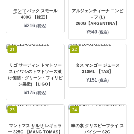
モンゴ
パック スモール
アルジェンティーナ コンビ
400G 【緑豆】
－フ (L)
260G【ARGENTINA】
¥
216
(税込)
¥
540
(税込)
21
22
リゴ サーディン トマトソー
タス マンゴー ジュース
ス (イワシのトマトソース漬
310ML 【TAS】
け缶詰・グリーン・フィリピ
¥
151
(税込)
ン製造) 【LIGO】
¥
175
(税込)
23
24
マントマス
サルサ
レギュラ
味の素 クリスピーフライ ス
ー 325G 【MANG TOMAS】
パイシー 62G