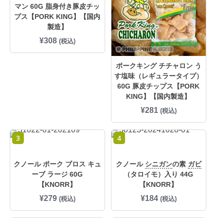
マン 60G 脂身付き豚皮チッ
プス【PORK KING】【国内
製造】
¥
308
(税込)
ポークキング チチャロン う
す塩味（レギュラータイプ）
60G 豚皮チップス【PORK
KING】【国内製造】
¥
281
(税込)
3
4
クノール ポーク ブロス キュ
クノール
シニガン
の素
ガビ
ーブ ラージ 60G
（タロイモ）入り 44G
【KNORR】
【KNORR】
¥
279
¥
184
(税込)
(税込)