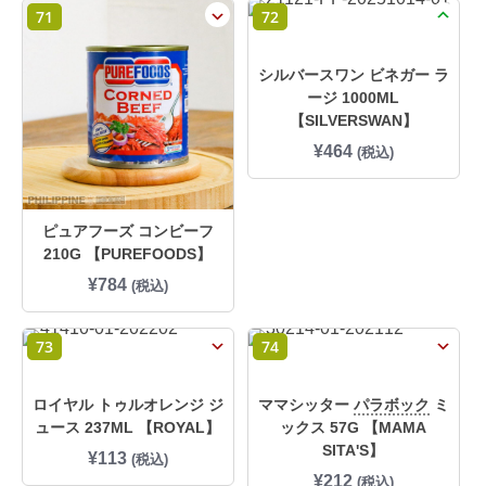
71
72
シルバースワン ビネガー ラ
ージ 1000ML
【SILVERSWAN】
¥
464
(税込)
ピュアフーズ コンビーフ
210G 【PUREFOODS】
¥
784
(税込)
73
74
ロイヤル トゥルオレンジ ジ
ママシッター
パラボック
ミ
ュース 237ML 【ROYAL】
ックス 57G 【MAMA
SITA'S】
¥
113
(税込)
¥
212
(税込)