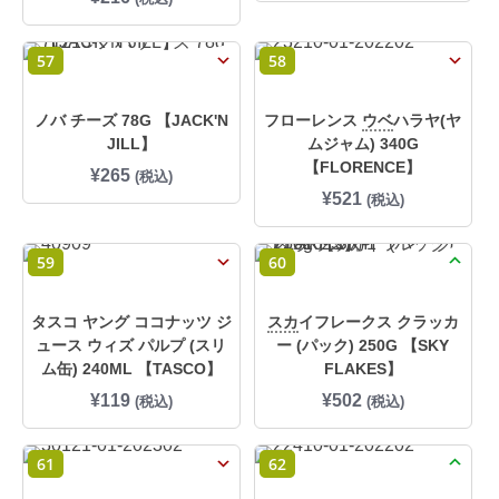
57
58
ノバ チーズ 78G 【JACK'N
フローレンス
ウベ
ハラヤ(ヤ
JILL】
ムジャム) 340G
【FLORENCE】
¥
265
(税込)
¥
521
(税込)
59
60
タスコ ヤング ココナッツ ジ
スカ
イフレークス クラッカ
ュース ウィズ パルプ (スリ
ー (パック) 250G 【SKY
ム缶) 240ML 【TASCO】
FLAKES】
¥
119
¥
502
(税込)
(税込)
61
62