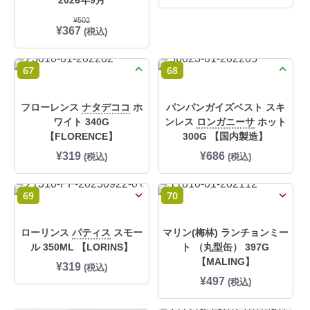
¥
502
元
現
¥
367
(税込)
の
在
価
の
格
価
67
68
は
格
¥
は
5
¥
0
3
フローレンス
ナタデココ
ホ
パンパンガイズベスト スキ
2
6
ワイト 340G
ンレス
ロンガニーサ
ホット
で
7
【FLORENCE】
300G 【国内製造】
し
で
た
す
¥
319
¥
686
(税込)
(税込)
。
。
69
70
ローリンス
パティス
スモー
マリン(梅林) ランチョンミー
ル 350ML 【LORINS】
ト （丸型缶） 397G
【MALING】
¥
319
(税込)
¥
497
(税込)