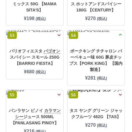
ミックス 50G 【MAMA
ス ホットアンドスパイシー
SITA'S】
180G 【CENTURY】
¥
198
¥
270
(税込)
(税込)
53
54
バリオフィエスタ
バゴオン
ポークキング チチャロン バ
スパイシー スモール 250G
ーベキュー味 60G 豚皮チッ
【BARRIO FIESTA】
プス【PORK KING】 【国内
製造】
¥
680
(税込)
¥
281
(税込)
55
56
パンラサン ピノイ
カラマン
タス ヤング グリーン ジャッ
シー
ジュース 500ML
クフルーツ 482G 【TAS】
【PANLASANG PINOY】
¥
270
(税込)
¥
216
(税込)