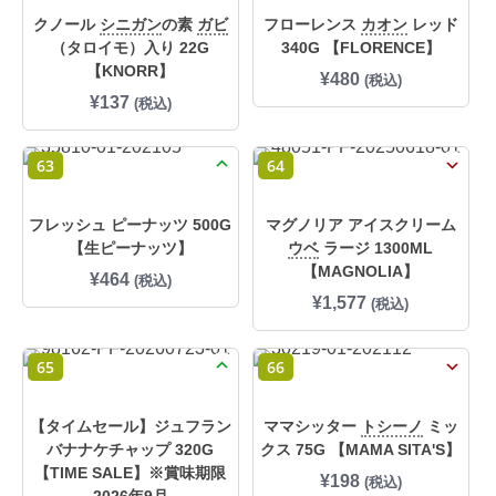
クノール
シニガン
の素
ガビ
フローレンス
カオン
レッド
（タロイモ）入り 22G
340G 【FLORENCE】
【KNORR】
¥
480
(税込)
¥
137
(税込)
63
64
フレッシュ ピーナッツ 500G
マグノリア アイスクリーム
【生ピーナッツ】
ウベ
ラージ 1300ML
【MAGNOLIA】
¥
464
(税込)
¥
1,577
(税込)
65
66
【タイムセール】ジュフラン
ママシッター
トシーノ
ミッ
バナナケチャップ 320G
クス 75G 【MAMA SITA'S】
【TIME SALE】※賞味期限
¥
198
(税込)
2026年9月