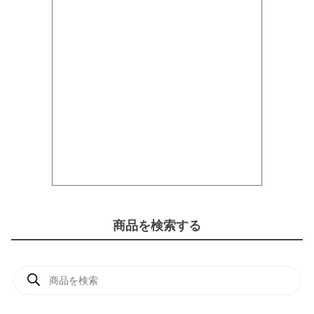
商品を検索する
商
品
検
索