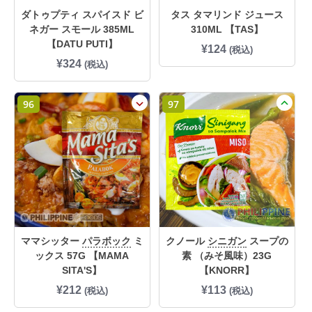
5
¥
0
3
ダトゥプティ スパイスド ビ
タス タマリンド ジュース
2
7
ネガー スモール 385ML
310ML 【TAS】
で
8
【DATU PUTI】
し
で
¥
124
(税込)
た
す
¥
324
(税込)
。
。
96
97
ママシッター
パラボック
ミ
クノール
シニガン
スープの
ックス 57G 【MAMA
素 （みそ風味）23G
SITA'S】
【KNORR】
¥
212
¥
113
(税込)
(税込)