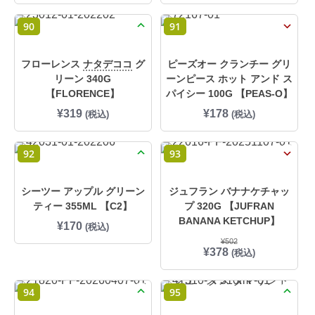
。
90
91
フローレンス
ナタデココ
グ
ピーズオー クランチー グリ
リーン 340G
ーンピース ホット アンド ス
【FLORENCE】
パイシー 100G 【PEAS-O】
¥
319
¥
178
(税込)
(税込)
92
93
シーツー アップル グリーン
ジュフラン バナナケチャッ
ティー 355ML 【C2】
プ 320G 【JUFRAN
BANANA KETCHUP】
¥
170
(税込)
¥
502
元
現
¥
378
(税込)
の
在
価
の
格
価
94
95
は
格
¥
は