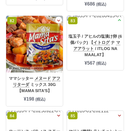
た
す
¥
686
(税込)
。
。
82
83
塩玉子 / アヒルの塩漬け卵 (6
個パック) 【
イトログ
ナ
マ
アアラット
/ ITLOG NA
MAALAT】
¥
567
(税込)
ママシッター
メヌード
アフ
リターダ
ミックス 30G
【MAMA SITA'S】
¥
198
(税込)
84
85