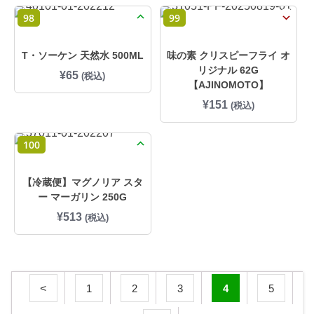
98
99
T・ソーケン 天然水 500ML
味の素 クリスピーフライ オ
リジナル 62G
¥
65
(税込)
【AJINOMOTO】
¥
151
(税込)
100
【冷蔵便】マグノリア スタ
ー マーガリン 250G
¥
513
(税込)
1
2
3
4
5