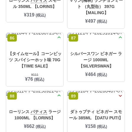
ローリンス
パティス
スモー
マリン(梅林) ランチョンミー
ル 350ML 【LORINS】
ト （丸型缶） 397G
【MALING】
¥
319
(税込)
¥
497
(税込)
86
87
【タイムセール】コーンビッ
シルバースワン ビネガー ラ
ツ スパイシーホット味 70G
ージ 1000ML
【TIME SALE】
【SILVERSWAN】
¥
464
(税込)
¥
111
元
現
¥
76
(税込)
の
在
価
の
格
価
88
89
は
格
¥
は
1
¥
1
7
ローリンス
パティス
ラージ
ダトゥプティ ビネガー スモ
1
6
1000ML 【LORINS】
ール 385ML 【DATU PUTI】
で
で
し
す
¥
662
¥
158
(税込)
(税込)
た
。