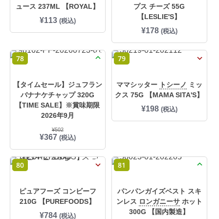
ュース 237ML 【ROYAL】
プス チーズ 55G
【LESLIE'S】
¥
113
(税込)
¥
178
(税込)
78
79
【タイムセール】ジュフラン
ママシッター
トシーノ
ミッ
バナナケチャップ 320G
クス 75G 【MAMA SITA'S】
【TIME SALE】※賞味期限
¥
198
(税込)
2026年9月
¥
502
元
現
¥
367
(税込)
の
在
価
の
格
価
80
81
は
格
¥
は
5
¥
0
3
ピュアフーズ コンビーフ
パンパンガイズベスト スキ
2
6
210G 【PUREFOODS】
ンレス
ロンガニーサ
ホット
で
7
300G 【国内製造】
し
で
¥
784
(税込)