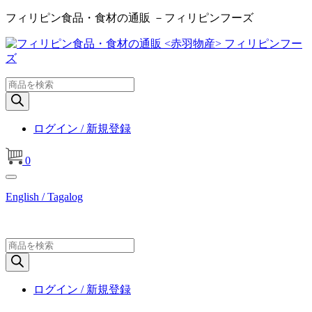
フィリピン食品・食材の通販 －フィリピンフーズ
商
品
検
索
ログイン / 新規登録
0
English / Tagalog
商
品
検
索
ログイン / 新規登録