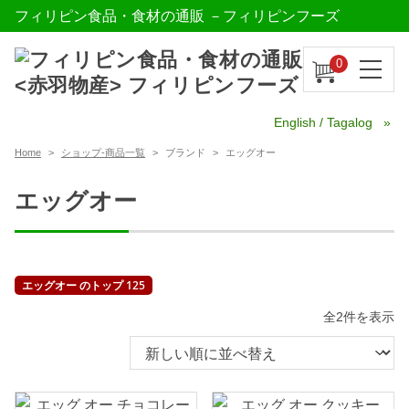
フィリピン食品・食材の通販 －フィリピンフーズ
0
English / Tagalog
Home
ショップ-商品一覧
ブランド
エッグオー
エッグオー
エッグオー のトップ 125
新
全2件を表示
し
い
順