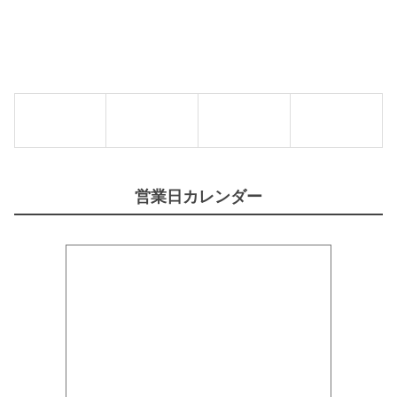
【
E
G
G
-
O
】
個
営業日カレンダー