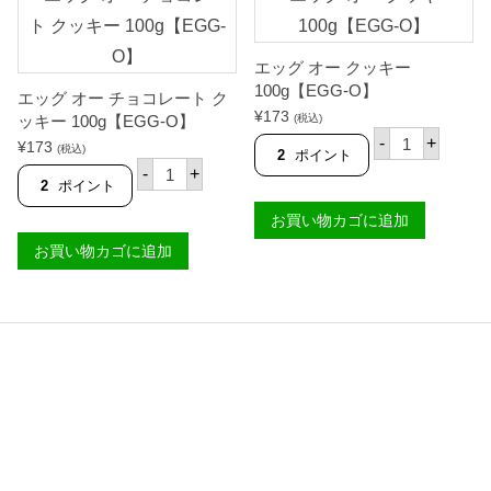
エッグ オー クッキー
100g【EGG-O】
エッグ オー チョコレート ク
¥
173
ッキー 100g【EGG-O】
(税込)
エ
-
+
¥
173
(税込)
ッ
2
ポイント
エ
グ
-
+
ッ
2
ポイント
オ
グ
ー
オ
お買い物カゴに追加
ク
ー
ッ
お買い物カゴに追加
チ
キ
ョ
ー
コ
1
レ
0
ー
0
ト
g
ク
【
ッ
E
キ
G
ー
G
1
-
0
O
0
】
g
個