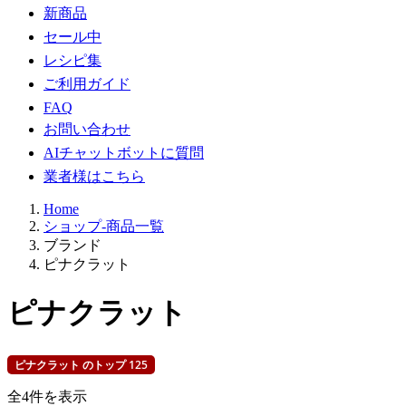
新商品
セール中
レシピ集
ご利用ガイド
FAQ
お問い合わせ
AIチャットボットに質問
業者様はこちら
Home
ショップ-商品一覧
ブランド
ピナクラット
ピナクラット
ピナクラット のトップ 125
新
全4件を表示