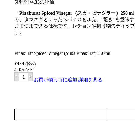
コ
ガ
5段階中
4.33
の評価
ナ
ー
ッ
ス
「
Pinakurat Spiced Vinegar（スカ・ピナクラー）250 ml
ツ
カ
ガ、タマネギといったスパイスを加え、”驚き”を意味する
（L）
ス
500ml【PINAKURAT】
パ
まま使用できる仕様です。レチョンや揚げ物のディップ
個
イ
す。
ス
ナ
チ
ュ
Pinakurat Spiced Vinegar (Suka Pinakurat) 250 ml
ラ
ル
¥
484
コ
(税込)
コ
5
ポイント
ナ
ピ
-
+
ッ
ナ
お買い物カゴに追加
詳細を見る
ツ
ク
（XL）
ラ
750ml
ッ
【PINAKURAT】
ト
個
ビ
ネ
ガ
ー
ス
カ
ス