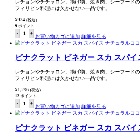
ガ
レチョンやチチャロン、揚げ物、焼き肉、シーフードの
ー
フィリピン料理には欠かせない一品です。
（ス
イ
¥
924
(税込)
ー
ト)
9
ポイント
250ml
ピ
-
+
【PINAKURAT】
ナ
お買い物カゴに追加
詳細を見る
個
ク
ラ
ッ
ト
ピナクラット ビネガー スカ スパイス 
ビ
ネ
ガ
レチョンやチチャロン、揚げ物、焼き肉、シーフードの
ー
フィリピン料理には欠かせない一品です。
ス
カ
¥
1,296
(税込)
ス
パ
12
ポイント
イ
ピ
-
+
ス
ナ
お買い物カゴに追加
詳細を見る
ナ
ク
チ
ラ
ュ
ッ
ラ
ト
ピナクラット ビネガー スカ スパイス 
ル
ビ
コ
ネ