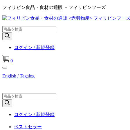
フィリピン食品・食材の通販 －フィリピンフーズ
商
品
検
索
ログイン / 新規登録
0
English / Tagalog
商
品
検
索
ログイン / 新規登録
ベストセラー