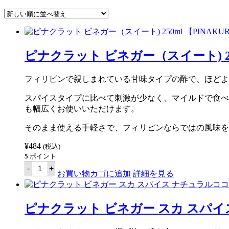
し
い
順
ピナクラット ビネガー（スイート) 250
フィリピンで親しまれている甘味タイプの酢で、ほどよ
スパイスタイプに比べて刺激が少なく、マイルドで食べ
も幅広くお使いいただけます。
そのまま使える手軽さで、フィリピンならではの風味を
¥
484
(税込)
5
ポイント
ピ
-
+
ナ
お買い物カゴに追加
詳細を見る
ク
ラ
ッ
ト
ピナクラット ビネガー スカ スパイス
ビ
ネ