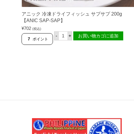
I
S
H
アニック 冷凍ドライフィッシュ サプサプ 200g
E
【ANIC SAP-SAP】
R
F
¥
702
(税込)
A
ア
-
+
お買い物カゴに追加
R
ニ
7
ポイント
M
ッ
S
ク
】
冷
個
凍
ド
ラ
イ
フ
ィ
ッ
シ
ュ
サ
プ
サ
プ
2
0
0
g