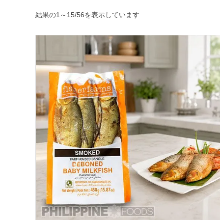
新
結果の1～15/56を表示しています
し
い
順