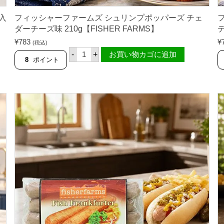
入
フィッシャーファームズ シュリンプポッパーズ チェ
ダーチーズ味 210g【FISHER FARMS】
テ
¥
783
¥
(税込)
フ
-
+
お買い物カゴに追加
ィ
8
ポイント
ッ
シ
ャ
ー
フ
ァ
ー
ム
ズ
シ
ュ
リ
ン
プ
ポ
ッ
パ
ー
ズ
チ