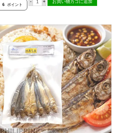
-
+
お買い物カゴに追加
ゴ
6
ポイント
ス
ホ
ー
ル
4
0
0
-
6
0
0
g
1
匹
【
フ
ィ
リ
ピ
ン
産
】
【
F
I
S
H