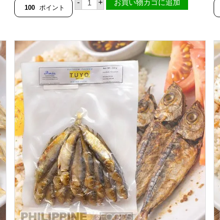
-
+
お買い物カゴに追加
ン
ゴ
100
ポイント
産
ス
】
ホ
【
ー
F
ル
I
4
S
0
H
0
E
-
R
6
F
0
A
0
R
g
M
1
S
0
】
k
個
g
ケ
ー
ス
【
フ
ィ
リ
ピ
ン
産
】