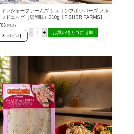
フィッシャーファームズ シュリンプポッパーズ ソル
ッドエッグ（塩卵味）210g【FISHER FARMS】
783
(税込)
フ
-
+
お買い物カゴに追加
ィ
8
ポイント
ッ
シ
ャ
ー
フ
ァ
ー
ム
ズ
シ
ュ
リ
ン
プ
ポ
ッ
パ
ー
ズ
ソ