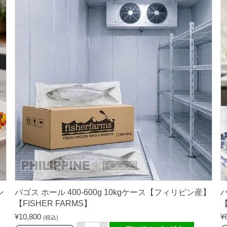
半
分
切
断
・
切
れ
込
み
処
理
・
ウ
ロ
コ
除
去
済
）
5
5
0
g
【
ン
バゴス ホール 400-600g 10kgケース【フィリピン産】
バ
フ
【FISHER FARMS】
【
ィ
リ
¥
10,800
¥
(税込)
ピ
バ