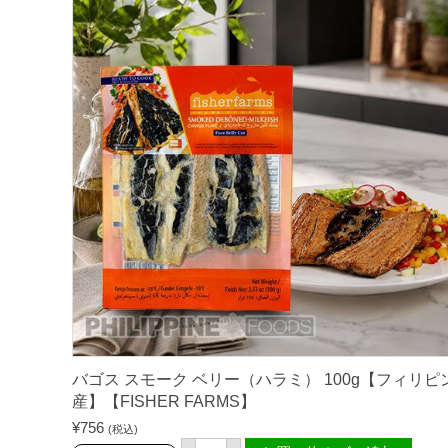
】
ー
個
ム
ズ
バ
ゴ
ス
シ
シ
グ
2
0
0
g
【
F
I
S
H
E
R
F
A
R
M
バゴス スモーク ベリー（ハラミ） 100g【フィリピ
S
産】【FISHER FARMS】
】
個
¥
756
(税込)
バ