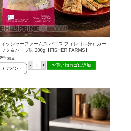
ル
テ
ッ
ド
エ
ッ
グ
（
塩
卵
フィッシャーファームズ バゴス フィレ（半身）ガー
味
ック＆ハーブ味 200g【FISHER FARMS】
）
2
659
(税込)
1
フ
-
+
お買い物カゴに追加
0
ィ
7
ポイント
g
ッ
【
シ
F
ャ
I
ー
S
フ
H
ァ
E
ー
R
ム
F
ズ
A
バ
R
ゴ
M
ス
S
フ