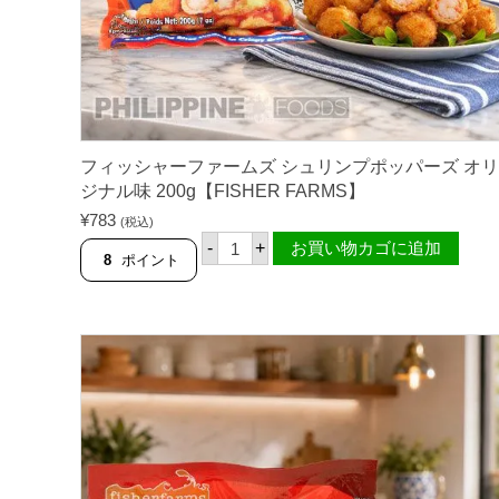
匹
入
り
4
5
0
g
【
F
I
フィッシャーファームズ シュリンプポッパーズ オリ
S
ジナル味 200g【FISHER FARMS】
H
E
¥
783
(税込)
R
フ
-
+
お買い物カゴに追加
F
ィ
8
ポイント
A
ッ
R
シ
M
ャ
S
ー
】
フ
個
ァ
ー
ム
ズ
シ
ュ
リ
ン