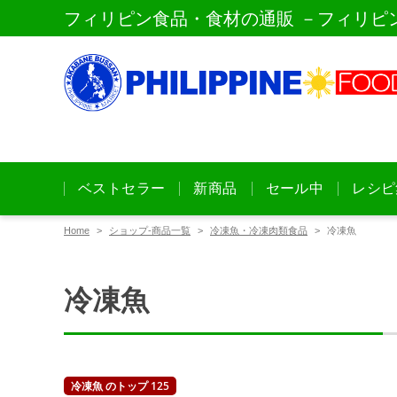
フィリピン食品・食材の通販 －フィリピ
ベストセラー
新商品
セール中
レシピ
Home
ショップ-商品一覧
冷凍魚・冷凍肉類食品
冷凍魚
冷凍魚
冷凍魚 のトップ 125