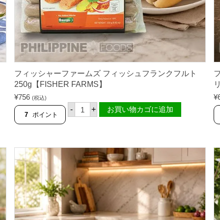
ェ
ダ
ー
チ
ー
ズ
味
2
1
0
フィッシャーファームズ フィッシュフランクフルト
g
250g【FISHER FARMS】
リ
【
F
¥
756
¥
(税込)
I
フ
-
+
お買い物カゴに追加
S
ィ
7
ポイント
H
ッ
E
シ
R
ャ
F
ー
A
フ
R
ァ
M
ー
S
ム
】
ズ
個
フ
ィ
ッ
シ