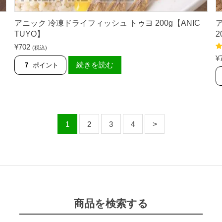
【
F
I
アニック 冷凍ドライフィッシュ トゥヨ 200g【ANIC
S
TUYO】
2
H
E
¥
702
(税込)
R
5
¥
F
の
続きを読む
7
ポイント
A
R
M
S
】
個
1
2
3
4
商品を検索する