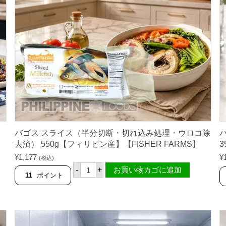
ュ
フ
ラ
ン
ク
フ
ル
ト
2
5
0
g
【
F
I
S
H
バゴス スライス（半分切断・切れ込み処理・ウロコ除
E
去済） 550g【フィリピン産】【FISHER FARMS】
3
R
F
¥
1,177
¥
(税込)
A
バ
-
+
お買い物カゴに追加
R
ゴ
11
ポイント
M
ス
S
ス
】
ラ
個
イ
ス
（