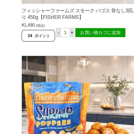
フィッシャーファームズ スモーク バゴス 骨なし3匹
り 450g【FISHER FARMS】
¥
1,490
(税込)
フ
-
+
お買い物カゴに追加
ィ
14
ポイント
ッ
シ
ャ
ー
フ
ァ
ー
ム
ズ
ス
モ
ー
ク
バ
ゴ
ス
骨
な
し
3