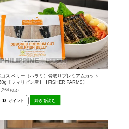
】
ィ
個
レ
（
半
身
）
ガ
ー
リ
ッ
ク
＆
ハ
ー
ブ
味
2
バゴス ベリー（ハラミ）骨取りプレミアムカット
0
50g【フィリピン産】【FISHER FARMS】
0
g
1,264
(税込)
【
F
続きを読む
12
ポイント
I
S
H
E
R
F