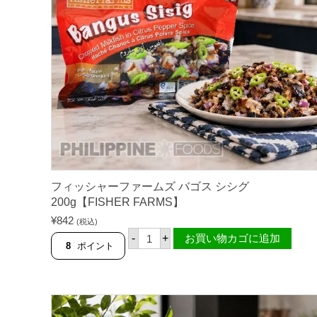
プ
ポ
ッ
パ
ー
ズ
オ
リ
ジ
ナ
ル
味
2
0
0
g
【
フィッシャーファームズ バゴス シシグ
F
200g【FISHER FARMS】
I
S
¥
842
(税込)
H
フ
-
+
お買い物カゴに追加
E
ィ
8
ポイント
R
ッ
F
シ
A
ャ
R
ー
M
フ
S
ァ