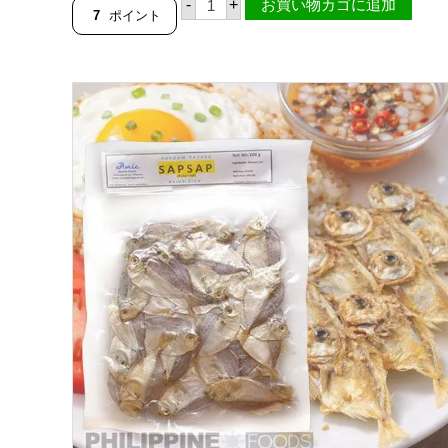
-
+
お買い物カゴに追加
ゴ
7
ポイント
ス
ス
モ
ー
ク
ベ
リ
ー
（
ハ
ラ
ミ
）
1
0
0
g
【
フ
ィ
リ
ピ
ン
産
】
【
F