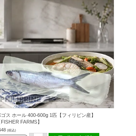
A
R
M
S
】
個
ゴス ホール 400-600g 1匹【フィリピン産】
FISHER FARMS】
648
(税込)
バ