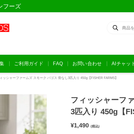
ンフーズ
商
品
検
索
集
ご利用ガイド
FAQ
お問い合わせ
AIチャッ
ィッシャーファームズ スモーク バゴス 骨なし3匹入り 450g【FISHER FARMS】
フィッシャーファ
3匹入り 450g【FI
¥
1,490
(税込)