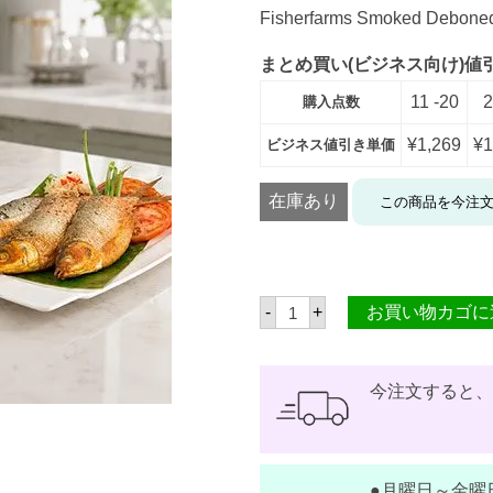
Fisherfarms Smoked Deboned
まとめ買い(ビジネス向け)値
11 -20
2
購入点数
¥
1,269
¥
1
ビジネス値引き単価
在庫あり
この商品を今注
フ
-
+
お買い物カゴに
ィ
ッ
シ
ャ
ー
今注文すると
フ
ァ
ー
ム
ズ
●月曜日～金曜