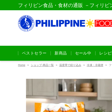
フィリピン食品・食材の通販 －フィリピ
ベストセラー
新商品
セール中
レシピ
Home
ショップ-商品一覧
温度帯で絞り込み
冷凍・冷蔵便
フ