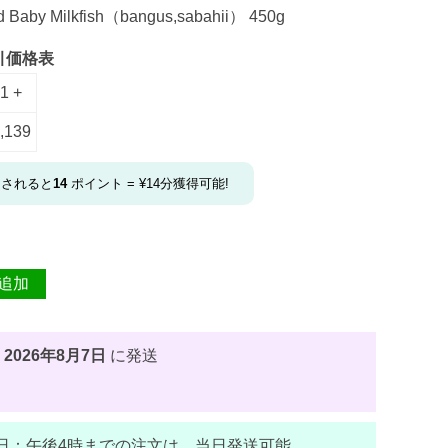
 Baby Milkfish（bangus,sabahii） 450g
引価格表
1 +
,139
文されると
14
ポイント =
¥
14
分獲得可能!
追加
、
2026年8月7日
に発送
日：
午後4時まで
の注文は、当日発送可能