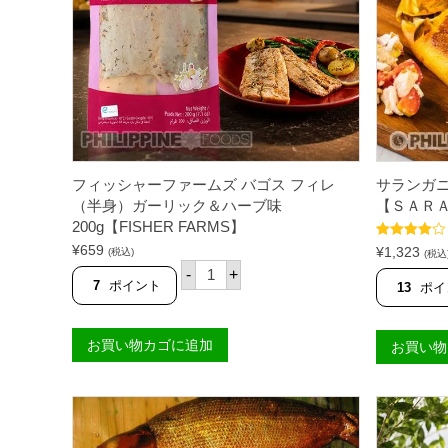
フィッシャーファームズ バゴス フィレ
サランガニ
（半身）ガーリック＆ハーブ味
【ＳＡＲ
200g【FISHER FARMS】
5段階中
¥
659
¥
1,323
(税込)
(税込
4.00
の評
フ
-
+
価
ィ
7
ポイント
13
ポイ
ッ
シ
ャ
お買い物カゴに追加
ー
お買い物
フ
ァ
ー
ム
ズ
バ