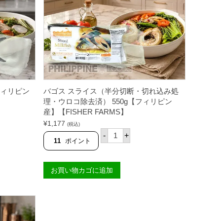
【フィリピン
バゴス スライス（半分切断・切れ込み処
理・ウロコ除去済） 550g【フィリピン
産】【FISHER FARMS】
¥
1,177
(税込)
バ
-
+
ゴ
11
ポイント
ス
ス
ラ
お買い物カゴに追加
イ
ス
（
半
分
切
断