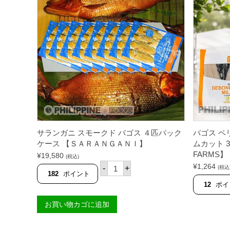
ゴ
ス
フ
ィ
レ
（
半
身
）
ガ
ー
リ
ッ
ク
＆
ハ
サランガニ スモークド バゴス ４匹パック
バゴス 
ー
ケース 【ＳＡＲＡＮＧＡＮＩ】
ムカット 3
ブ
味
FARMS】
¥
19,580
(税込)
2
サ
¥
1,264
-
+
(税込
0
ラ
182
ポイント
0
ン
12
ポイ
g
ガ
【
ニ
F
お買い物カゴに追加
ス
I
モ
S
ー
H
ク