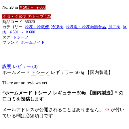
No.
20
in
￥501 ～ ￥600
冷凍・冷蔵便 のトップ 125
商品コード:
56020
カテゴリー:
冷凍・冷蔵便
,
冷凍肉
,
冷凍魚・冷凍肉類食品
,
加工肉
,
豚
肉
,
￥501 ～ ￥600
タグ:
トシーノ
ブランド:
ホームメイド
説明
レビュー (0)
ホームメード
トシーノ
レギュラー 500g 【国内製造】
There are no reviews yet
“ホームメード トシーノ レギュラー 500g 【国内製造】” の
口コミを投稿します
メールアドレスが公開されることはありません。
※
が付い
ている欄は必須項目です