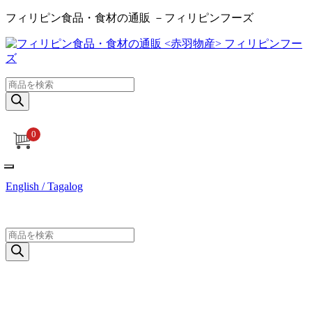
フィリピン食品・食材の通販 －フィリピンフーズ
商
品
検
索
0
English / Tagalog
商
品
検
索
ログイン / 新規登録