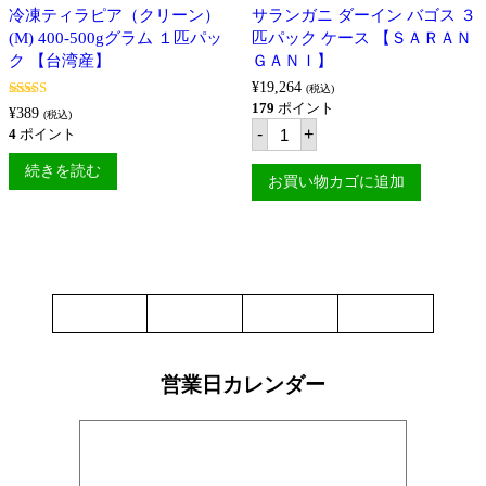
ル
個
ッ
冷凍ティラピア（クリーン）
サランガニ ダーイン バゴス ３
産】
ク
個
(M) 400-500gグラム １匹パッ
匹パック ケース 【ＳＡＲＡＮ
(1300g)
【有
ク 【台湾産】
ＧＡＮＩ】
頭
¥
19,264
ブ
(税込)
ラ
5段階中
5.00
179
ポイント
¥
389
(税込)
の評価
ッ
サ
-
+
4
ポイント
ク
ラ
タ
ン
続きを読む
イ
ガ
お買い物カゴに追加
ガ
ニ
ー】
ダ
個
ー
イ
ン
バ
ゴ
ス
３
匹
パ
営業日カレンダー
ッ
ク
ケ
ー
ス
【Ｓ