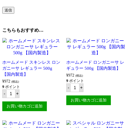
こちらもおすすめ…
ホームメード スキンレス ロン
ホームメード ロンガニーサ レ
ガニーサ レギュラー 500g
ギュラー 500g 【国内製造】
【国内製造】
¥
972
(税込)
9
ポイント
¥
972
(税込)
ホ
9
ポイント
-
+
ー
ホ
-
+
ム
ー
メ
ム
お買い物カゴに追加
ー
メ
お買い物カゴに追加
ド
ー
ロ
ド
ン
ス
ガ
キ
ニ
ン