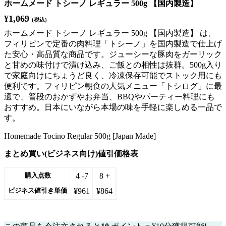
ホームメード トシーノ レギュラー 500g 【国内製造】
¥
1,069
(税込)
ホームメード トシーノ レギュラー 500g 【国内製造】 は、
フィリピンで定番の肉料理「トシーノ」を国内製造で仕上げ
た安心・高品質な商品です。ジューシーな豚肉をガーリック
と甘めの味付けで漬け込み、ご飯との相性は抜群。500g入り
で家庭向けにちょうど良く、冷凍保存可能でストック用にも
便利です。フィリピン朝食の人気メニュー「トシログ」に最
適で、普段のおかずやお弁当、BBQやパーティー料理にも
おすすめ。日本にいながら本場の味を手軽に楽しめる一品で
す。
Homemade Tocino Regular 500g [Japan Made]
まとめ買い(ビジネス向け)値引価格表
4 -7
8 +
購入点数
¥
961
¥
864
ビジネス値引き単価
在庫あり