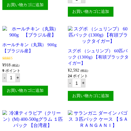
ン
ガ
400g
お買い物カゴに追加
パ
ニ
【SARANGANI】
ン
お買い物カゴに追加
ダ
個
ガ
ー
イ
イ
ズ
ン
ベ
バ
ス
ゴ
ト
ス
ス
ホールチキン（丸鶏） 900g
１
キ
匹
【ブラジル産】
スグポ （シュリンプ） 60匹パ
ン
パ
ック (1300g) 【有頭ブラックタ
レ
ッ
ス
イガー】
5段階中
5.00
ク
¥
918
(税込)
ロ
の評価
【Ｓ
¥
2,592
9
ポイント
ン
(税込)
Ａ
ホ
ガ
24
ポイント
-
+
Ｒ
ー
ニ
ス
-
+
Ａ
ル
ー
グ
Ｎ
チ
サ
ポ
お買い物カゴに追加
Ｇ
キ
ホ
（シ
お買い物カゴに追加
Ａ
ン
ッ
ュ
Ｎ
（丸
ト
リ
Ｉ】
鶏）
300g
ン
個
900g
【国
プ）
【ブ
内
60
ラ
製
匹
ジ
造】
パ