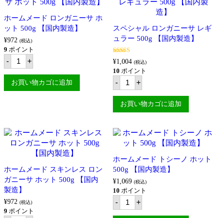
ー
レ
サ
ス
ホームメード ロンガニーサ ホ
レ
ロ
ット 500g 【国内製造】
スペシャル ロンガニーサ レギ
ギ
ン
ュ
ガ
ュラー 500g 【国内製造】
¥
972
(税込)
ラ
ニ
9
ポイント
ー
ー
ホ
500g
5段階中
-
+
サ
¥
1,004
(税込)
ー
4.00
の評
【国
レ
10
ポイント
価
ム
内
ギ
ス
メ
-
+
お買い物カゴに追加
製
ュ
ペ
ー
造】
ラ
シ
ド
個
ー
ャ
ロ
お買い物カゴに追加
500g
ル
ン
【国
ロ
ガ
内
ン
ニ
製
ガ
ー
造】
ニ
サ
個
ー
ホ
サ
ッ
ホームメード トシーノ ホット
レ
ト
ホームメード スキンレス ロン
500g 【国内製造】
ギ
500g
ガニーサ ホット 500g 【国内
ュ
【国
¥
1,069
(税込)
ラ
内
製造】
10
ポイント
ー
製
ホ
¥
972
-
+
500g
(税込)
造】
ー
【国
9
ポイント
個
ム