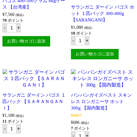
バゴス 400-500グラム 8kgケー
ト
ス 【台湾産】
500g
サランガニ ダーイン バゴス ホ
【国
ット １匹パック 300-400g
¥
7,560
(税込)
内
【SARANGANI】
70
ポイント
製
バ
造】
-
+
¥
1,080
(税込)
ゴ
個
10
ポイント
ス
サ
400-
-
+
お買い物カゴに追加
ラ
500
ン
グ
ガ
お買い物カゴに追加
ラ
ニ
ム
ダ
8kg
ー
ケ
イ
ー
ン
ス
バ
【台
ゴ
湾
ス
産】
サランガニ ダーイン バゴス １
パンパンガイズベスト スキン
ホ
個
匹パック 【ＳＡＲＡＮＧＡＮ
レス ロンガニーサ ホット
ッ
ト
Ｉ】
300g 【国内製造】
１
¥
1,188
匹
(税込)
パ
5段階中
5.00
11
ポイント
¥
686
(税込)
の評価
サ
ッ
-
+
7
ポイント
ラ
ク
パ
-
+
ン
300-