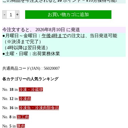
この商品を今注文されると
10
ポイント =
¥
10
分獲得可能!
ホ
-
+
お買い物カゴに追加
ー
ム
メ
今注文すると、
2026年8月10日
に発送
ー
ド
●月曜日～金曜日：
午後4時まで
の注文は、当日発送可能
ト
（※決済まで完了）
シ
（4時以降は翌日発送）
ー
ノ
●土曜・日曜：出荷業務休業
レ
ギ
ュ
共通商品コード(JAN) :
56020007
ラ
ー
各カテゴリーの人気ランキング
500g
【国
No.
18
in
冷凍・冷蔵便
内
製
No.
12
in
冷凍肉
造】
個
No.
16
in
冷凍魚・冷凍肉類食品
No.
8
in
加工肉
No.
5
in
豚肉