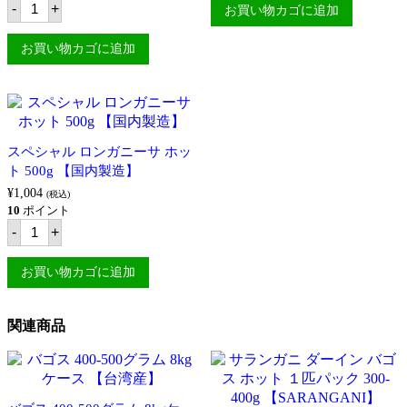
ホ
内
メ
-
+
お買い物カゴに追加
ー
製
ー
ム
造】
ド
メ
個
お買い物カゴに追加
ト
ー
シ
ド
ー
ス
ノ
キ
ホ
ン
ッ
レ
ト
ス
スペシャル ロンガニーサ ホッ
500g
ロ
【国
ト 500g 【国内製造】
ン
内
ガ
¥
1,004
製
(税込)
ニ
造】
10
ポイント
ー
ス
個
-
+
サ
ペ
ホ
シ
ッ
ャ
お買い物カゴに追加
ト
ル
500g
ロ
【国
ン
内
関連商品
ガ
製
ニ
造】
ー
個
サ
ホ
ッ