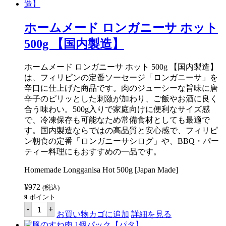
ニ
ス
モ
ホームメード ロンガニーサ ホット
ー
ク
500g 【国内製造】
ド
バ
ゴ
ホームメード ロンガニーサ ホット 500g 【国内製造】
ス
は、フィリピンの定番ソーセージ「ロンガニーサ」を
４
匹
辛口に仕上げた商品です。肉のジューシーな旨味に唐
パ
辛子のピリッとした刺激が加わり、ご飯やお酒に良く
ッ
合う味わい。500g入りで家庭向けに便利なサイズ感
ク
ケ
で、冷凍保存も可能なため常備食材としても最適で
ー
す。国内製造ならではの高品質と安心感で、フィリピ
ス
ン朝食の定番「ロンガニーサシログ」や、BBQ・パー
【Ｓ
Ａ
ティー料理にもおすすめの一品です。
Ｒ
Ａ
Homemade Longganisa Hot 500g [Japan Made]
Ｎ
Ｇ
¥
972
(税込)
Ａ
9
ポイント
Ｎ
ホ
Ｉ】
-
+
ー
お買い物カゴに追加
詳細を見る
個
ム