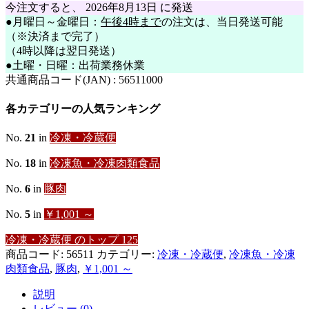
頭
今注文すると、
2026年8月13日
に発送
ホ
●月曜日～金曜日：
午後4時まで
の注文は、当日発送可能
ー
（※決済まで完了）
ル
約
（4時以降は翌日発送）
5~6kg
●土曜・日曜：出荷業務休業
台
共通商品コード(JAN) :
56511000
個
各カテゴリーの人気ランキング
No.
21
in
冷凍・冷蔵便
No.
18
in
冷凍魚・冷凍肉類食品
No.
6
in
豚肉
No.
5
in
￥1,001 ～
冷凍・冷蔵便 のトップ 125
商品コード:
56511
カテゴリー:
冷凍・冷蔵便
,
冷凍魚・冷凍
肉類食品
,
豚肉
,
￥1,001 ～
説明
レビュー (0)