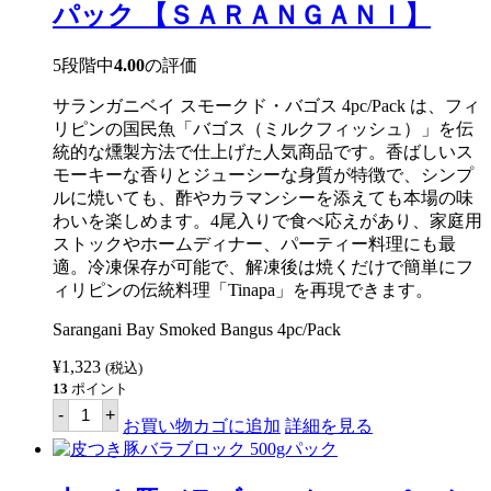
ッ
パック 【ＳＡＲＡＮＧＡＮＩ】
ク
【パ
タ】
5段階中
4.00
の評価
個
サランガニベイ スモークド・バゴス 4pc/Pack は、フィ
リピンの国民魚「バゴス（ミルクフィッシュ）」を伝
統的な燻製方法で仕上げた人気商品です。香ばしいス
モーキーな香りとジューシーな身質が特徴で、シンプ
ルに焼いても、酢やカラマンシーを添えても本場の味
わいを楽しめます。4尾入りで食べ応えがあり、家庭用
ストックやホームディナー、パーティー料理にも最
適。冷凍保存が可能で、解凍後は焼くだけで簡単にフ
ィリピンの伝統料理「Tinapa」を再現できます。
Sarangani Bay Smoked Bangus 4pc/Pack
¥
1,323
(税込)
13
ポイント
サ
-
+
ラ
お買い物カゴに追加
詳細を見る
ン
ガ
ニ