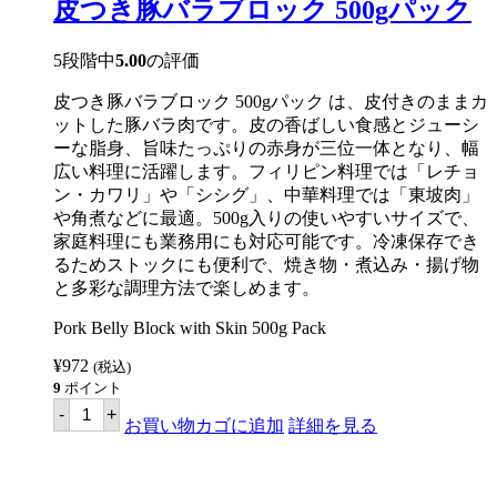
ス
皮つき豚バラブロック 500gパック
モ
ー
ク
5段階中
5.00
の評価
ド
バ
皮つき豚バラブロック 500gパック は、皮付きのままカ
ゴ
ットした豚バラ肉です。皮の香ばしい食感とジューシ
ス
４
ーな脂身、旨味たっぷりの赤身が三位一体となり、幅
匹
広い料理に活躍します。フィリピン料理では「レチョ
パ
ン・カワリ」や「シシグ」、中華料理では「東坡肉」
ッ
ク
や角煮などに最適。500g入りの使いやすいサイズで、
【Ｓ
家庭料理にも業務用にも対応可能です。冷凍保存でき
Ａ
るためストックにも便利で、焼き物・煮込み・揚げ物
Ｒ
Ａ
と多彩な調理方法で楽しめます。
Ｎ
Ｇ
Pork Belly Block with Skin 500g Pack
Ａ
Ｎ
¥
972
(税込)
Ｉ】
9
ポイント
個
皮
-
+
つ
お買い物カゴに追加
詳細を見る
き
豚
バ
ラ