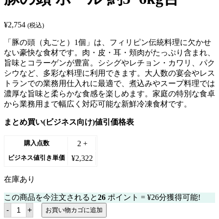
¥
2,754
(税込)
「豚の頭（丸ごと）1個」は、フィリピン伝統料理に欠かせ
ない豪快な食材です。肉・皮・耳・頬肉がたっぷり含まれ、
旨味とコラーゲンが豊富。シシグやレチョン・カワリ、パク
シウなど、多彩な料理に利用できます。大人数の宴会やレス
トランでの業務用仕入れに最適で、煮込みやスープ料理では
濃厚な旨味と柔らかな食感を楽しめます。家庭の特別な食卓
から業務用まで幅広く対応可能な新鮮冷凍食材です。
まとめ買い(ビジネス向け)値引価格表
2 +
購入点数
¥
2,322
ビジネス値引き単価
在庫あり
この商品を今注文されると
26
ポイント =
¥
26
分獲得可能!
豚
-
+
お買い物カゴに追加
の