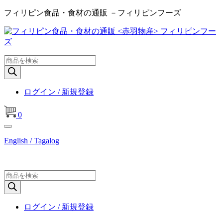
フィリピン食品・食材の通販 －フィリピンフーズ
商
品
検
索
ログイン / 新規登録
0
English / Tagalog
商
品
検
索
ログイン / 新規登録