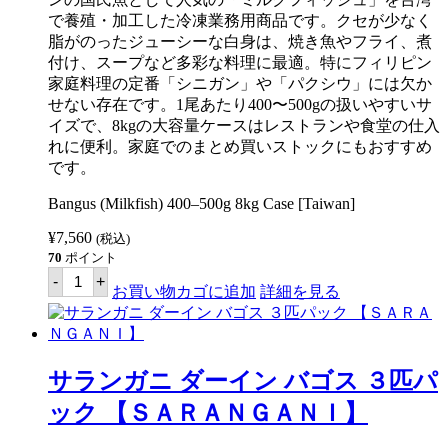
で養殖・加工した冷凍業務用商品です。クセが少なく
脂がのったジューシーな白身は、焼き魚やフライ、煮
付け、スープなど多彩な料理に最適。特にフィリピン
家庭料理の定番「シニガン」や「パクシウ」には欠か
せない存在です。1尾あたり400〜500gの扱いやすいサ
イズで、8kgの大容量ケースはレストランや食堂の仕入
れに便利。家庭でのまとめ買いストックにもおすすめ
です。
Bangus (Milkfish) 400–500g 8kg Case [Taiwan]
¥
7,560
(税込)
70
ポイント
バ
-
+
ゴ
お買い物カゴに追加
詳細を見る
ス
400-
500
グ
ラ
サランガニ ダーイン バゴス ３匹パ
ム
8kg
ック 【ＳＡＲＡＮＧＡＮＩ】
ケ
ー