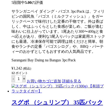
ス
5段階中
5.00
の評価
【台
湾
サランガニベイ ダイング・バゴス 3pc/Pack は、フィリ
産】
個
ピンの国民魚「バゴス（ミルクフィッシュ）」をガー
リックベースで味付けした定番の干物です。外は香ば
しく、中はふっくらとした食感が楽しめ、ご飯が進む
味わいに仕上がっています。1尾あたり300〜400gと食
べ応えがあり、便利な3尾入りパックは家庭用ストック
にも最適。冷凍保存可能で調理は焼くだけと簡単。朝
食やランチの定番「バゴスシログ」や、BBQ・パーテ
ィーのおかずとしてもおすすめの人気商品です。
Sarangani Bay Daing na Bangus 3pc/Pack
¥
1,242
(税込)
12
ポイント
サ
-
+
ラ
お買い物カゴに追加
詳細を見る
ン
ガ
ニ
ダ
ー
スグポ （シュリンプ） 35匹パック
イ