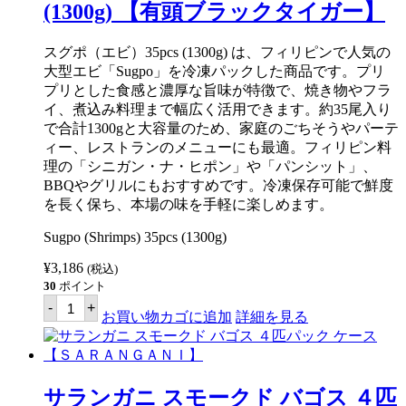
ン
(1300g) 【有頭ブラックタイガー】
バ
ゴ
ス
スグポ（エビ）35pcs (1300g) は、フィリピンで人気の
３
大型エビ「Sugpo」を冷凍パックした商品です。プリ
匹
パ
プリとした食感と濃厚な旨味が特徴で、焼き物やフラ
ッ
イ、煮込み料理まで幅広く活用できます。約35尾入り
ク
で合計1300gと大容量のため、家庭のごちそうやパーテ
【Ｓ
Ａ
ィー、レストランのメニューにも最適。フィリピン料
Ｒ
理の「シニガン・ナ・ヒポン」や「パンシット」、
Ａ
BBQやグリルにもおすすめです。冷凍保存可能で鮮度
Ｎ
Ｇ
を長く保ち、本場の味を手軽に楽しめます。
Ａ
Ｎ
Sugpo (Shrimps) 35pcs (1300g)
Ｉ】
個
¥
3,186
(税込)
30
ポイント
ス
-
+
グ
お買い物カゴに追加
詳細を見る
ポ
（シ
ュ
リ
ン
サランガニ スモークド バゴス ４匹
プ）