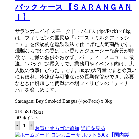
35
パック ケース 【ＳＡＲＡＮＧＡＮ
匹
パ
Ｉ】
ッ
ク
(1300g)
サランガニベイ スモークド・バゴス (4pc/Pack) × 8kg
【有
は、フィリピンの国民魚「バゴス（ミルクフィッシ
頭
ブ
ュ）」を伝統的な燻製製法で仕上げた人気商品です。
ラ
燻製ならではの香ばしい香りとジューシーな身質が特
ッ
徴で、ご飯のお供やおかず、パーティーメニューに最
ク
タ
適。1パックに4尾入りで、業務用やイベント向け、大
イ
人数の食事にぴったりです。8kgの大容量でまとめ買い
ガ
にも便利。冷凍保存可能なため長期保管ができ、必要
ー】
個
なときに解凍して簡単に本場フィリピンの「ティナ
パ」を楽しめます。
Sarangani Bay Smoked Bangus (4pc/Pack) x 8kg
¥
19,580
(税込)
182
ポイント
サ
-
+
ラ
お買い物カゴに追加
詳細を見る
ン
ガ