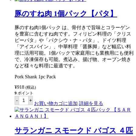
メ
ー
ド
豚のすね肉 1個パック【パタ】
ロ
ン
ガ
豚のすね肉1個パック は、骨付きで旨味とコラーゲン
ニ
を豊富に含むすね肉です。フィリピン料理の「クリス
ー
ピーパタ」や「パクシウ・ナ・パタ」、ドイツ料理
サ
ホ
「アイスバイン」、中華料理「醤豚脚」など幅広い料
ッ
理に活用可能。1個パックで家庭用にも業務用にも便利
ト
で、冷凍保存も可能。煮込み、揚げ物、オーブン焼き
500g
【国
など様々な料理に最適です。
内
製
Pork Shank 1pc Pack
造】
個
¥
918
(税込)
9
ポイント
豚
-
+
の
お買い物カゴに追加
詳細を見る
す
ね
肉
1
個
サランガニ スモークド バゴス ４匹
パ