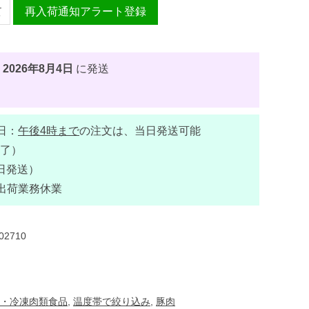
再入荷通知アラート登録
、
2026年8月4日
に発送
日：
午後4時まで
の注文は、当日発送可能
了）
日発送）
出荷業務休業
02710
・冷凍肉類食品
,
温度帯で絞り込み
,
豚肉