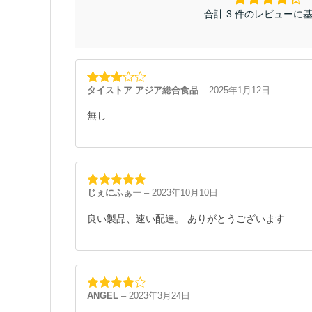
合計 3 件のレビューに
タイストア アジア総合食品
–
2025年1月12日
5段階
中
3
の
評価
無し
じぇにふぁー
–
2023年10月10日
5段階中
5
の
評価
良い製品、速い配達。 ありがとうございます
ANGEL
–
2023年3月24日
5段階中
4
の評価