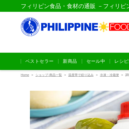
フィリピン食品・食材の通販 －フィリピ
ベストセラー
新商品
セール中
レシピ
Home
ショップ-商品一覧
温度帯で絞り込み
冷凍・冷蔵便
調