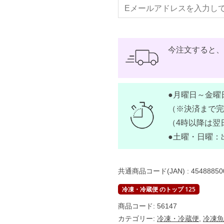
今注文すると
●月曜日～金曜
（※決済まで完
（4時以降は翌
●土曜・日曜：
共通商品コード(JAN) :
45488850
冷凍・冷蔵便 のトップ 125
商品コード:
56147
カテゴリー:
冷凍・冷蔵便
,
冷凍魚