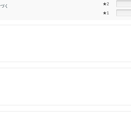
★2
基づく
★1