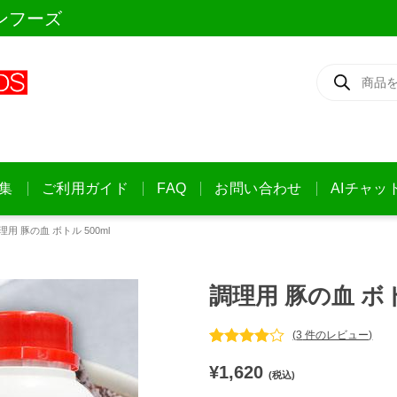
ンフーズ
商
品
検
索
集
ご利用ガイド
FAQ
お問い合わせ
AIチャッ
理用 豚の血 ボトル 500ml
調理用 豚の血 ボト
(
3
件のレビュー)
3
件の利用
¥
1,620
者評価に
(税込)
基づく5