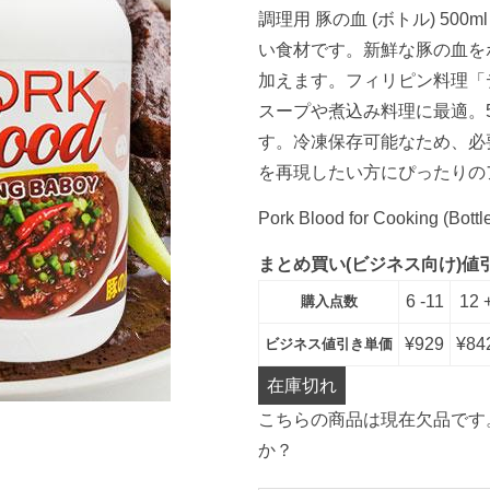
段階評価
調理用 豚の血 (ボトル) 5
のうち、
4.00
点
い食材です。新鮮な豚の血を
加えます。フィリピン料理「
スープや煮込み料理に最適。5
す。冷凍保存可能なため、必
を再現したい方にぴったりの
Pork Blood for Cooking (Bottl
まとめ買い(ビジネス向け)値
6 -11
12 
購入点数
¥
929
¥
84
ビジネス値引き単価
在庫切れ
こちらの商品は現在欠品です
か？