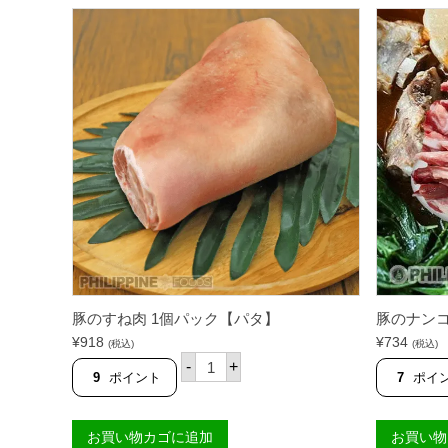
豚のすね肉 1個パック【パタ】
豚のナンコツ
¥
918
¥
734
(税込)
(税込)
豚
-
+
の
9
ポイント
7
ポイ
す
ね
肉
お買い物カゴに追加
お買い物
1