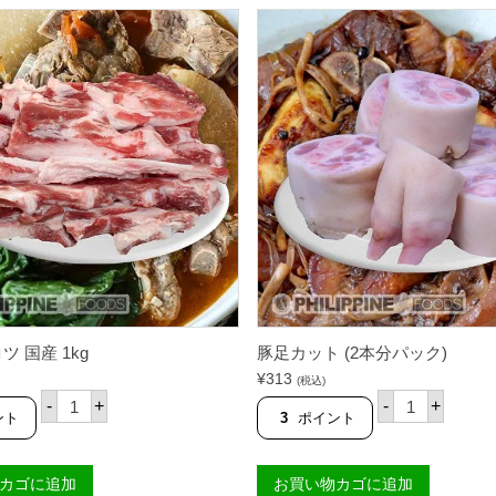
 国産 1kg
豚足カット (2本分パック)
¥
313
(税込)
豚
豚
-
+
-
+
の
足
ント
3
ポイント
ナ
カ
ン
ッ
コ
ト
カゴに追加
お買い物カゴに追加
ツ
(