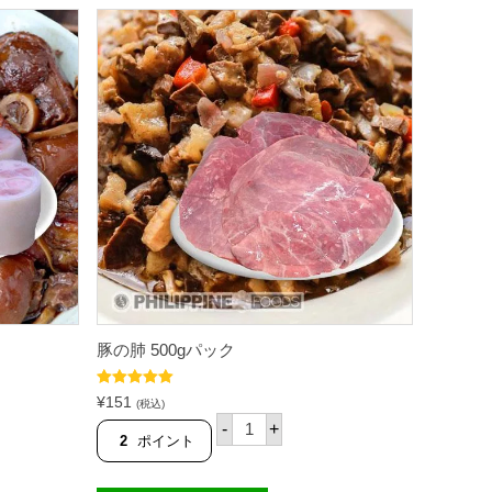
豚の肺 500gパック
5段階中
5.00
¥
151
(税込)
の評価
豚
-
+
の
2
ポイント
肺
5
0