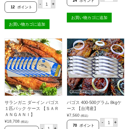
24
ポイント
サ
評価
-
+
ポ
ラ
12
ポイント
（
ン
シ
ガ
お買い物カゴに追加
ュ
ニ
リ
お買い物カゴに追加
ダ
ン
ー
プ
イ
）
ン
6
バ
0
ゴ
匹
ス
パ
ホ
ッ
ッ
ク
ト
(
３
1
匹
3
パ
0
ッ
0
ク
g
【
)
S
【
サランガニ ダーイン バゴス
バゴス 400-500グラム 8kgケ
A
有
R
１匹パック ケース 【ＳＡＲ
ース 【台湾産】
頭
A
ＡＮＧＡＮＩ】
ブ
¥
7,560
(税込)
N
ラ
バ
¥
18,708
G
-
+
(税込)
ッ
ゴ
70
ポイント
A
サ
-
+
ク