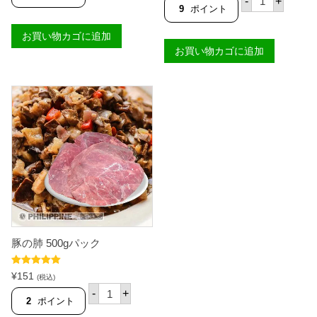
-
+
カ
の
9
ポイント
ッ
す
ト
ね
お買い物カゴに追加
(
肉
2
お買い物カゴに追加
1
本
個
分
パ
パ
ッ
ッ
ク
ク
【
)
パ
個
タ
】
個
豚の肺 500gパック
5段階中
5.00
¥
151
(税込)
の評価
豚
-
+
の
2
ポイント
肺