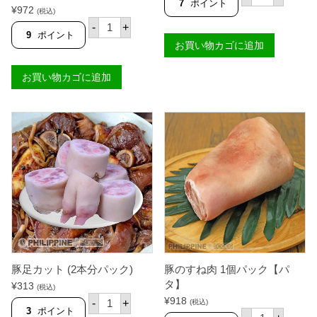
の
7
ポイント
5段階中
5.00
¥
972
ス
(税込)
の評価
皮
ペ
-
+
つ
ア
9
ポイント
き
お買い物カゴに追加
リ
豚
ブ
バ
5
お買い物カゴに追加
ラ
0
ブ
0
ロ
g
ッ
パ
ク
ッ
5
ク
0
個
0
g
パ
ッ
ク
個
豚足カット (2本分パック)
豚のすね肉 1個パック【パ
タ】
¥
313
(税込)
豚
¥
918
-
+
(税込)
足
3
ポイント
豚