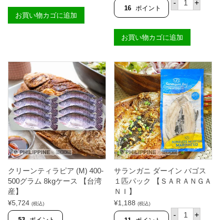
メ
の評価
-
+
Ｉ
ラ
ー
16
ポイント
】
ン
お買い物カゴに追加
ド
個
ガ
ロ
ニ
ン
お買い物カゴに追加
レ
ガ
リ
ニ
エ
ー
ノ
サ
ン
ホ
バ
ッ
ゴ
ト
ス
5
4
0
5
0
4
g
g
【
(
国
ミ
内
ル
製
ク
造
フ
】
クリーンティラピア (M) 400-
サランガニ ダーイン バゴス
ィ
個
ッ
500グラム 8kgケース 【台湾
１匹パック 【ＳＡＲＡＮＧＡ
シ
産】
ＮＩ】
ュ
¥
5,724
¥
1,188
の
(税込)
(税込)
野
サ
-
+
菜
ラ
53
ポイント