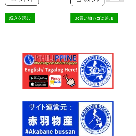
11
ポイント
詰
ン
め
ガ
)
ニ
続きを読む
お買い物カゴに追加
【
ダ
S
ー
A
イ
R
ン
A
バ
N
ゴ
G
ス
A
１
N
匹
I
パ
】
ッ
個
ク
【
Ｓ
Ａ
Ｒ
Ａ
Ｎ
Ｇ
Ａ
Ｎ
Ｉ
】
個