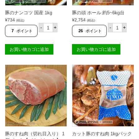
豚のナンコツ 国産 1kg
豚の頭 ホール 約5~6kg台
¥
734
¥
2,754
(税込)
(税込)
豚
豚
-
+
-
+
の
の
7
ポイント
26
ポイント
ナ
頭
ン
ホ
コ
ー
お買い物カゴに追加
お買い物カゴに追加
ツ
ル
国
約
産
5
1
~
k
6
g
k
個
g
台
個
豚のすね肉（切れ目入り） 1
カット豚のすね肉 1kgパック