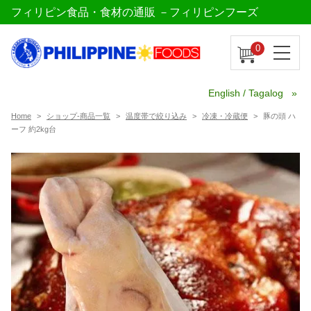
フィリピン食品・食材の通販 －フィリピンフーズ
0
English / Tagalog
Home
ショップ-商品一覧
温度帯で絞り込み
冷凍・冷蔵便
豚の頭 ハ
ーフ 約2kg台