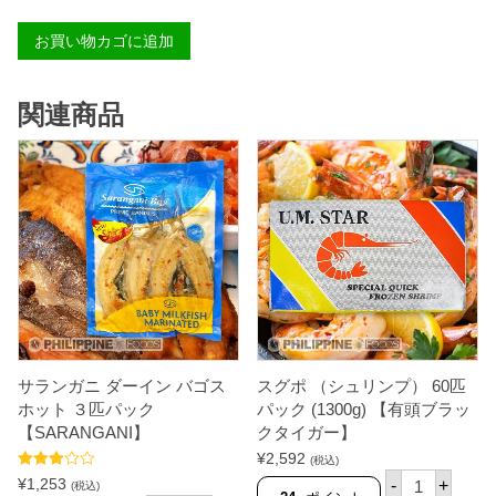
5
0
お買い物カゴに追加
0
g
パ
ッ
関連商品
ク
個
サランガニ ダーイン バゴス
スグポ （シュリンプ） 60匹
ホット ３匹パック
パック (1300g) 【有頭ブラッ
【SARANGANI】
クタイガー】
¥
2,592
(税込)
ス
5段階中
¥
1,253
-
+
(税込)
グ
3.50
の