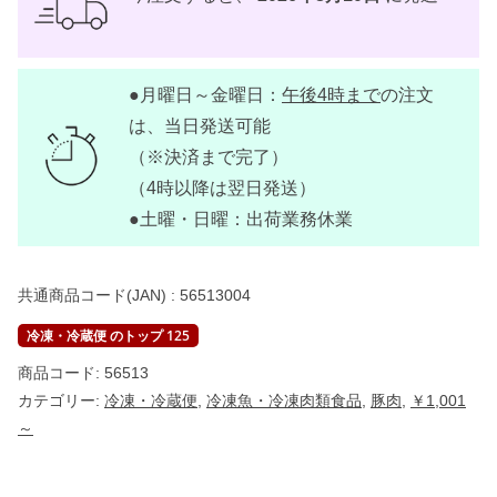
約
2
k
g
台
●月曜日～金曜日：
午後4時まで
の注文
個
は、当日発送可能
（※決済まで完了）
（4時以降は翌日発送）
●土曜・日曜：出荷業務休業
共通商品コード(JAN) :
56513004
冷凍・冷蔵便 のトップ 125
商品コード:
56513
カテゴリー:
冷凍・冷蔵便
,
冷凍魚・冷凍肉類食品
,
豚肉
,
￥1,001
～