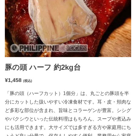
豚の頭 ハーフ 約2kg台
¥
1,458
(税込)
「豚の頭（ハーフカット）1個分」は、丸ごとの豚頭を半
分にカットした扱いやすい冷凍食材です。耳・皮・頬肉な
ど多彩な部位が含まれ、旨味とコラーゲンが豊富。シシグ
やパクシウといった伝統料理はもちろん、スープや煮込み
にも活用できます。大サイズでは多すぎる方や家庭用にち
ょうど良い分量で、保存もしやすく便利。業務用から家庭