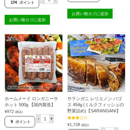
ス
N
ラ
174
ポイント
タ
4
I
ン
イ
0
】
ガ
ガ
お買い物カゴに追加
0
個
ニ
ー
-
お買い物カゴに追加
ダ
】
5
ー
個
0
イ
0
ン
グ
バ
ラ
ゴ
ム
ス
8
１
k
匹
g
パ
ケ
ッ
ー
ク
ス
ケ
【
ー
台
ス
湾
【
産
Ｓ
】
ホームメード ロンガニーサ
サランガニ レリエノン バゴ
Ａ
個
Ｒ
ホット 500g 【国内製造】
ス 454g (ミルクフィッシュの
Ａ
野菜詰め)【SARANGANI】
¥
972
(税込)
Ｎ
ホ
Ｇ
-
+
ー
9
ポイント
Ａ
5段階
¥
1,728
ム
(税込)
Ｎ
中
3.00
サ