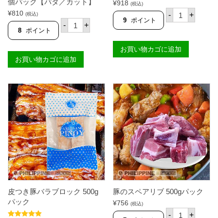
個パック【パタ／カット】
¥
918
(税込)
カ
¥
810
-
+
(税込)
ッ
9
ポイント
豚
-
+
ト
の
8
ポイント
豚
す
の
ね
お買い物カゴに追加
す
肉
ね
お買い物カゴに追加
（
肉
切
1
れ
k
目
g
入
パ
り
ッ
）
ク
1
個
個
パ
ッ
ク
【
パ
タ
／
カ
皮つき豚バラブロック 500g
豚のスペアリブ 500gパック
ッ
ト
パック
¥
756
(税込)
】
豚
-
+
個