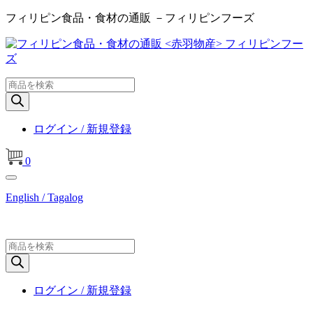
フィリピン食品・食材の通販 －フィリピンフーズ
商
品
検
索
ログイン / 新規登録
0
English / Tagalog
商
品
検
索
ログイン / 新規登録