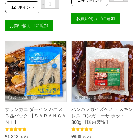
174
ポイント
サ
評価
-
+
ン
ラ
12
ポイント
ガ
ン
ニ
ガ
お買い物カゴに追加
ダ
ニ
ー
お買い物カゴに追加
ダ
イ
ー
ン
イ
バ
ン
ゴ
バ
ス
ゴ
１
ス
匹
ホ
パ
ッ
ッ
ト
ク
３
ケ
匹
ー
パ
ス
ッ
【
ク
Ｓ
【
Ａ
S
Ｒ
サランガニ ダーイン バゴス
パンパンガイズベスト スキン
A
Ａ
R
３匹パック 【ＳＡＲＡＮＧＡ
レス ロンガニーサ ホット
Ｎ
A
ＮＩ】
300g 【国内製造】
Ｇ
N
Ａ
G
Ｎ
A
5段階中
5.00
5段階中
5.00
¥
1,242
¥
686
Ｉ
(税込)
(税込)