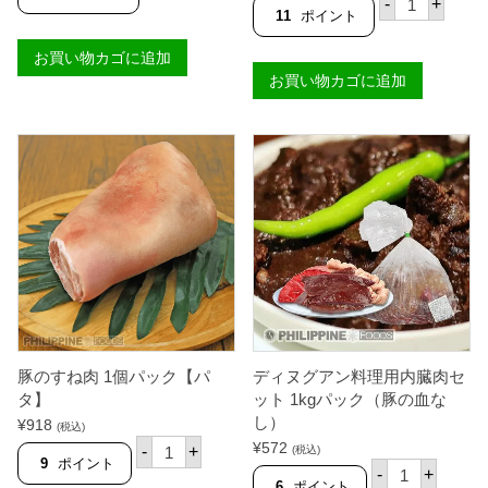
-
+
ス
個
【
ラ
11
ポイント
4
国
ン
0
内
ガ
お買い物カゴに追加
0
製
ニ
-
お買い物カゴに追加
造
ダ
5
】
ー
0
個
イ
0
ン
グ
バ
ラ
ゴ
ム
ス
8
１
k
匹
g
パ
ケ
ッ
ー
ク
ス
【
【
Ｓ
台
Ａ
湾
Ｒ
産
Ａ
】
豚のすね肉 1個パック【パ
ディヌグアン料理用内臓肉セ
Ｎ
個
Ｇ
タ】
ット 1kgパック（豚の血な
Ａ
し）
¥
918
(税込)
Ｎ
豚
¥
572
Ｉ
-
+
(税込)
の
9
ポイント
デ
】
-
+
す
ィ
個
6
ポイント