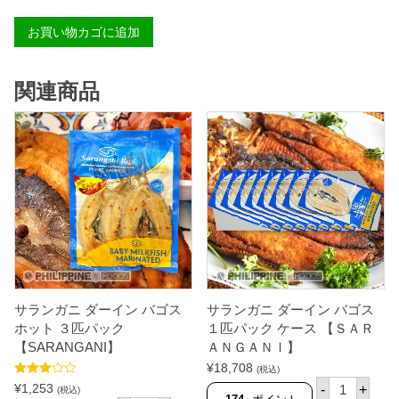
メ
ー
お買い物カゴに追加
ド
ト
シ
ー
関連商品
ノ
レ
ギ
ュ
ラ
ー
5
0
0
g
【
国
内
製
造
】
サランガニ ダーイン バゴス
サランガニ ダーイン バゴス
個
ホット ３匹パック
１匹パック ケース 【ＳＡＲ
【SARANGANI】
ＡＮＧＡＮＩ】
¥
18,708
(税込)
サ
5段階中
¥
1,253
-
+
(税込)
ラ
3.50
の