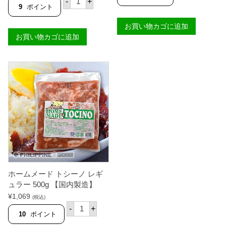
-
+
ム
造
ー
9
ポイント
メ
】
ム
ー
個
メ
お買い物カゴに追加
ド
ー
ト
お買い物カゴに追加
ド
シ
ロ
ー
ン
ノ
ガ
ホ
ニ
ッ
ー
ト
サ
5
レ
0
ギ
0
ュ
g
ラ
【
ー
国
5
内
0
製
0
造
g
】
【
個
ホームメード トシーノ レギ
国
内
ュラー 500g 【国内製造】
製
¥
1,069
(税込)
造
ホ
】
-
+
ー
10
ポイント
個
ム