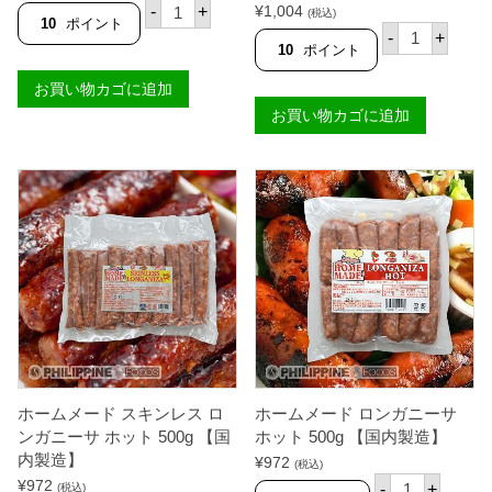
ス
5段階中
¥
1,004
-
+
(税込)
ペ
4.00
の評
10
ポイント
ス
価
-
+
シ
ペ
10
ポイント
ャ
シ
ル
ャ
お買い物カゴに追加
ロ
ル
ン
お買い物カゴに追加
ロ
ガ
ン
ニ
ガ
ー
ニ
サ
ー
ホ
サ
ッ
レ
ト
ギ
5
ュ
0
ラ
0
ー
g
5
【
0
国
0
内
g
製
【
造
国
】
ホームメード スキンレス ロ
ホームメード ロンガニーサ
内
個
製
ンガニーサ ホット 500g 【国
ホット 500g 【国内製造】
造
内製造】
¥
972
(税込)
】
ホ
¥
972
個
-
+
(税込)