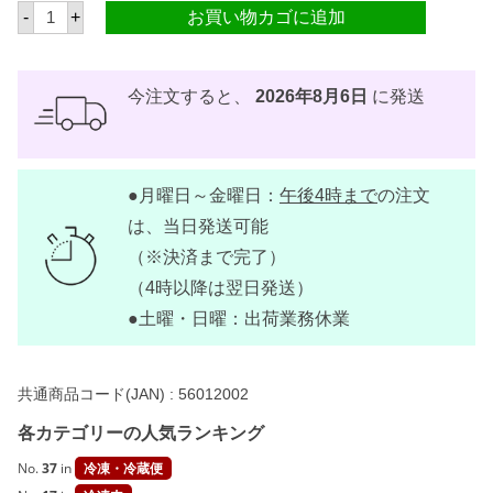
ホ
-
+
お買い物カゴに追加
ー
ム
メ
ー
ド
今注文すると、
2026年8月6日
に発送
ス
キ
ン
レ
ス
●月曜日～金曜日：
午後4時まで
の注文
ロ
ン
は、当日発送可能
ガ
ニ
（※決済まで完了）
ー
（4時以降は翌日発送）
サ
レ
●土曜・日曜：出荷業務休業
ギ
ュ
ラ
ー
共通商品コード(JAN) :
56012002
5
0
各カテゴリーの人気ランキング
0
g
【
No.
37
in
冷凍・冷蔵便
国