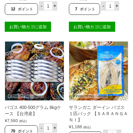
N
の評価
の評価
サ
パ
】
-
+
-
+
I
ラ
ン
個
12
ポイント
7
ポイント
】
ン
パ
個
ガ
ン
ニ
ガ
お買い物カゴに追加
お買い物カゴに追加
ダ
イ
ー
ズ
イ
ベ
ン
ス
バ
ト
ゴ
ス
ス
キ
３
ン
匹
レ
パ
ス
ッ
ロ
ク
ン
【
ガ
Ｓ
ニ
Ａ
ー
Ｒ
サ
Ａ
ホ
バゴス 400-500グラム 8kgケ
サランガニ ダーイン バゴス
Ｎ
ッ
Ｇ
ト
ース 【台湾産】
１匹パック 【ＳＡＲＡＮＧＡ
Ａ
3
ＮＩ】
¥
7,560
(税込)
Ｎ
0
バ
Ｉ
¥
1,188
0
-
+
(税込)
ゴ
70
ポイント
】
g
サ