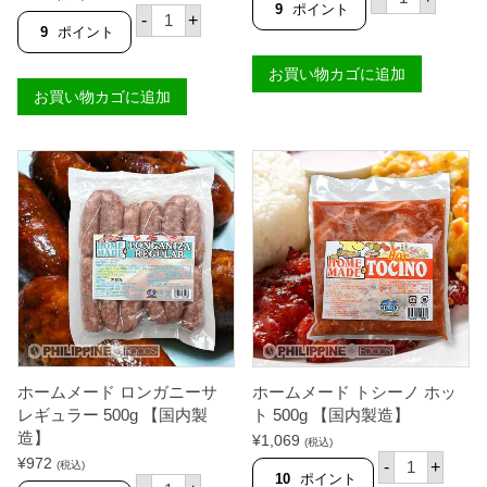
ー
9
ポイント
ホ
-
+
ム
ー
9
ポイント
メ
ム
ー
メ
お買い物カゴに追加
ド
ー
ロ
お買い物カゴに追加
ド
ン
ス
ガ
キ
ニ
ン
ー
レ
サ
ス
ホ
ロ
ッ
ン
ト
ガ
5
ニ
0
ー
0
サ
g
ホ
【
ッ
国
ト
内
5
製
0
造
ホームメード ロンガニーサ
ホームメード トシーノ ホッ
0
】
g
レギュラー 500g 【国内製
ト 500g 【国内製造】
個
【
造】
¥
1,069
(税込)
国
ホ
¥
972
内
-
+
(税込)
ー
10
ポイント
製
ホ