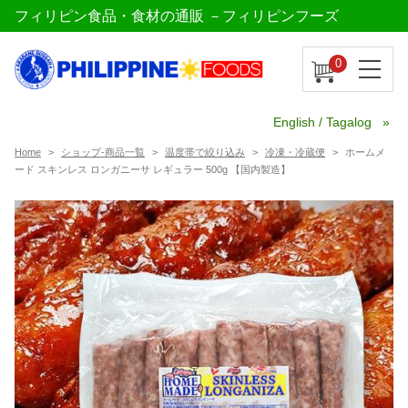
フィリピン食品・食材の通販 －フィリピンフーズ
0
English / Tagalog
Home
ショップ-商品一覧
温度帯で絞り込み
冷凍・冷蔵便
ホームメ
ード スキンレス ロンガニーサ レギュラー 500g 【国内製造】