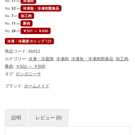
No.
17
in
冷凍肉
内
製
No.
32
in
冷凍魚・冷凍肉類食品
造
No.
7
in
加工肉
】
個
No.
11
in
豚肉
No.
28
in
￥501 ～ ￥600
冷凍・冷蔵便 のトップ 125
商品コード:
56012
カテゴリー:
冷凍・冷蔵便
,
冷凍肉
,
冷凍魚・冷凍肉類食品
,
加工肉
,
豚肉
,
￥501 ～ ￥600
タグ:
ロンガニーサ
ブランド:
ホームメイド
説明
レビュー (0)