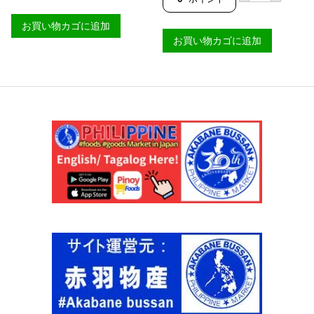
ね
ヌ
肉
グ
お買い物カゴに追加
1
ア
個
お買い物カゴに追加
ン
パ
料
ッ
理
ク
用
【
内
パ
臓
タ
肉
】
セ
個
ッ
ト
1
k
g
パ
ッ
ク
（
豚
の
血
な
し
）
個