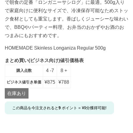
で朝食の定番「ロンガニーサシログ」に最適。500g入り
で家庭向けに便利なサイズで、冷凍保存可能なためストッ
ク食材としても重宝します。香ばしくジューシーな味わい
で、BBQやパーティー料理、お弁当のおかずやお酒のお
つまみにもおすすめです。
HOMEMADE Skinless Longaniza Regular 500g
まとめ買い(ビジネス向け)値引価格表
4 -7
8 +
購入点数
¥
875
¥
788
ビジネス値引き単価
在庫あり
この商品を今注文されると
9
ポイント =
¥
9
分獲得可能!