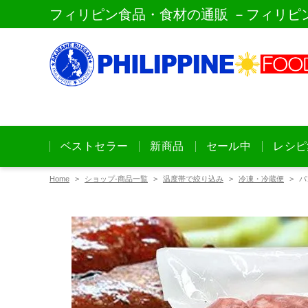
フィリピン食品・食材の通販 －フィリピ
ベストセラー
新商品
セール中
レシピ
Home
ショップ-商品一覧
温度帯で絞り込み
冷凍・冷蔵便
パ