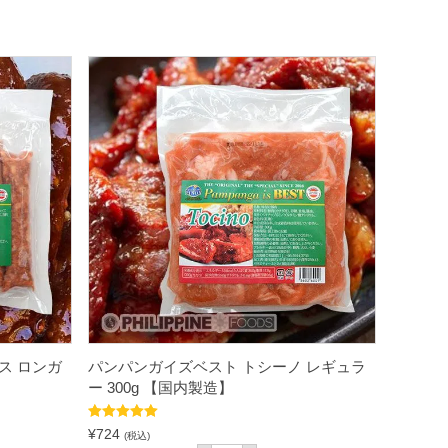
ス ロンガ
パンパンガイズベスト トシーノ レギュラ
】
ー 300g 【国内製造】
5段階中
5.00
¥
724
(税込)
の評価