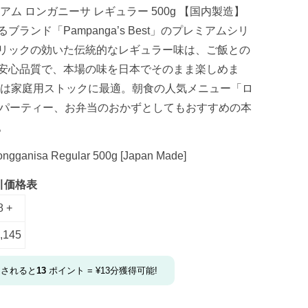
ム ロンガニーサ レギュラー 500g 【国内製造】
ランド「Pampanga’s Best」のプレミアムシリ
リックの効いた伝統的なレギュラー味は、ご飯との
安心品質で、本場の味を日本でそのまま楽しめま
イズは家庭用ストックに最適。朝食の人気メニュー「ロ
、パーティー、お弁当のおかずとしてもおすすめの本
。
ngganisa Regular 500g [Japan Made]
引価格表
8 +
,145
文されると
13
ポイント =
¥
13
分獲得可能!