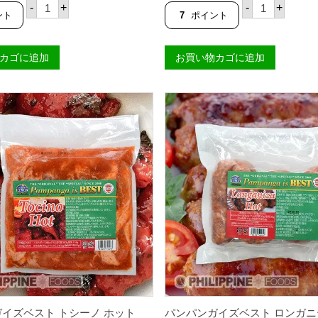
パ
パ
-
+
-
+
ン
ン
ント
7
ポイント
パ
パ
ン
ン
ガ
ガ
カゴに追加
お買い物カゴに追加
イ
イ
ズ
ズ
ベ
ベ
ス
ス
ト
ト
ス
ス
キ
キ
ン
ン
レ
レ
ス
ス
ロ
ロ
ン
ン
ガ
ガ
ニ
ニ
ー
ー
サ
サ
レ
ホ
ギ
ッ
ュ
ト
ラ
3
ー
0
3
0
0
g
イズベスト トシーノ ホット
パンパンガイズベスト ロンガニ