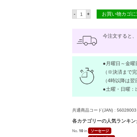
パ
-
+
お買い物カゴに
ン
パ
ン
ガ
イ
今注文すると
ズ
ベ
ス
ト
プ
●月曜日～金曜
レ
ミ
（※決済まで完
ア
ム
（4時以降は翌
ロ
●土曜・日曜：
ン
ガ
ニ
ー
サ
共通商品コード(JAN) :
56028003
レ
ギ
各カテゴリーの人気ランキン
ュ
ラ
No.
10
in
ソーセージ
ー