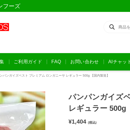
ンフーズ
商
品
検
索
集
ご利用ガイド
FAQ
お問い合わせ
AIチャッ
ンパンガイズベスト プレミアム ロンガニーサ レギュラー 500g 【国内製造】
パンパンガイズベ
レギュラー 500
¥
1,404
(税込)