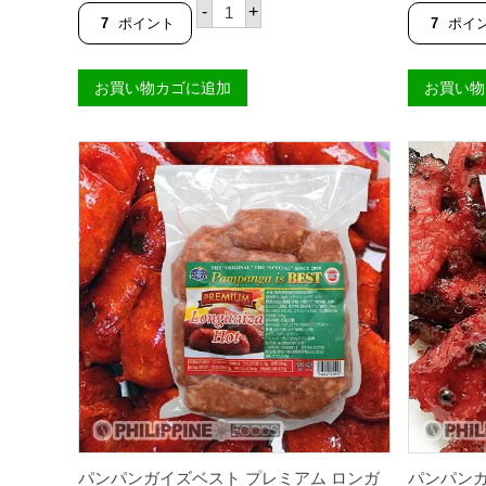
パ
価
-
+
ン
7
ポイント
7
ポイ
パ
ン
ガ
お買い物カゴに追加
お買い物
イ
ズ
ベ
ス
ト
ロ
ン
ガ
ニ
ー
サ
レ
ギ
ュ
ラ
ー
3
0
0
g
【
国
内
パンパンガイズベスト プレミアム ロンガ
パンパンガ