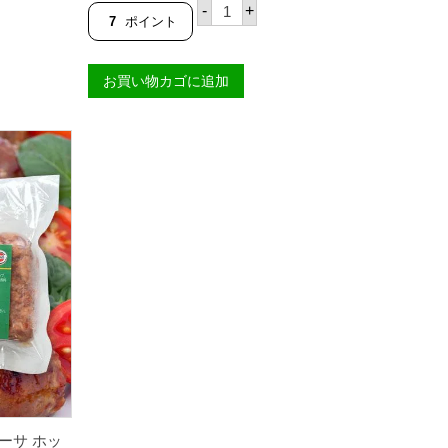
パ
-
+
ン
7
ポイント
パ
ン
ガ
お買い物カゴに追加
イ
ズ
ベ
ス
ト
ト
シ
ー
ノ
レ
ギ
ュ
ラ
ー
3
0
0
g
【
国
内
製
造
ーサ ホッ