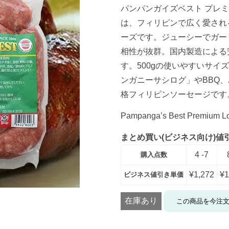
パンパンガイズベスト プレミア
は、フィリピンで広く愛されるブ
ーズです。ジューシーでガー
相性が抜群。国内製造による
す。500gの使いやすいサ
ンガニーサシログ」やBBQ
格フィリピンソーセージです
Pampanga’s Best Premium Lo
まとめ買い(ビジネス向け)値
4 -7
購入点数
¥
1,272
¥
1
ビジネス値引き単価
在庫あり
この商品を今注