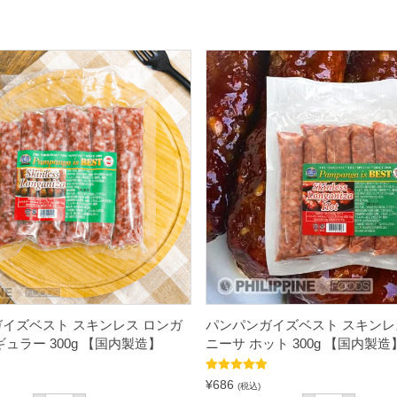
イズベスト スキンレス ロンガ
パンパンガイズベスト スキンレ
ギュラー 300g 【国内製造】
ニーサ ホット 300g 【国内製造
5段階中
5.00
¥
686
(税込)
の評価