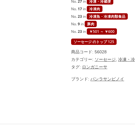
No.
27
in
冷凍・冷蔵便
5
0
No.
17
in
冷凍肉
0
g
No.
23
in
冷凍魚・冷凍肉類食品
【
No.
9
in
豚肉
国
内
No.
23
in
￥501 ～ ￥600
製
造
ソーセージ のトップ 125
】
個
商品コード:
56028
カテゴリー:
ソーセージ
,
冷凍・冷
タグ:
ロンガニーサ
ブランド:
パンラサンピノイ