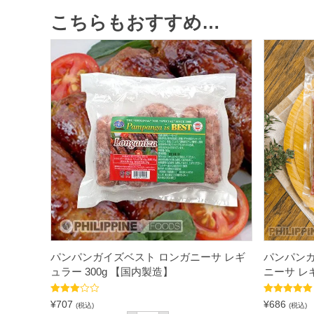
こちらもおすすめ…
パンパンガイズベスト ロンガニーサ レギ
パンパンガ
ュラー 300g 【国内製造】
ニーサ レ
5段階中
5段階中
5.00
¥
707
¥
686
(税込)
(税込)
3.75
の評
の評価