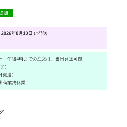
追加
、
2026年8月10日
に発送
日：
午後4時まで
の注文は、当日発送可能
了）
日発送）
出荷業務休業
グ