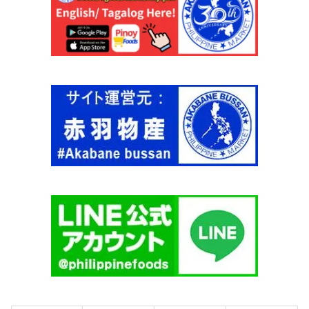
(
4
1
g
3
(
0
ミ
0
ル
g
ク
)
フ
【
ィ
有
ッ
頭
シ
ブ
ュ
ラ
の
ッ
野
ク
菜
タ
詰
イ
め
ガ
)
ー
【
】
S
個
A
R
A
N
G
A
N
I
】