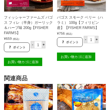
骨
Ｓ
な
Ａ
し
Ｒ
3
Ａ
フィッシャーファームズ バゴ
バゴス スモーク ベリー（ハ
匹
Ｎ
入
Ｇ
ス フィレ（半身）ガーリック
ラミ） 100g【フィリピン
り
Ａ
＆ハーブ味 200g【FISHER
産】【FISHER FARMS】
4
Ｎ
FARMS】
5
¥
756
Ｉ
(税込)
0
バ
】
¥
659
-
+
(税込)
g
ゴ
個
7
ポイント
フ
-
+
【
ス
ィ
7
ポイント
F
ス
ッ
I
モ
シ
お買い物カゴに追加
S
ー
ャ
H
ク
お買い物カゴに追加
ー
E
ベ
フ
R
リ
ァ
F
ー
ー
A
（
関連商品
ム
R
ハ
ズ
M
ラ
バ
S
ミ
ゴ
】
）
ス
個
1
フ
0
ィ
0
レ
g
（