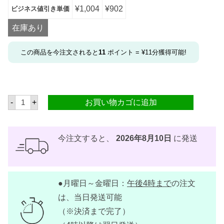
¥
1,004
¥
902
ビジネス値引き単価
在庫あり
この商品を今注文されると
11
ポイント =
¥
11
分獲得可能!
バ
-
+
お買い物カゴに追加
ゴ
ス
ス
ラ
イ
今注文すると、
2026年8月10日
に発送
ス
（
半
分
切
●月曜日～金曜日：
午後4時まで
の注文
断
・
は、当日発送可能
切
れ
（※決済まで完了）
込