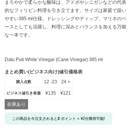
まろやかで柔らかな酸味は、アドボやシニガンなどの代表
的なフィリピン料理を引き立てます。サイズは家庭で扱い
やすい385 ml仕様。ドレッシングやディップ、マリネのベ
ースとしても活躍し、料理に深みとバランスを加える万能
な一本です。
Datu Puti White Vinegar (Cane Vinegar) 385 ml
まとめ買い(ビジネス向け)値引価格表
12 -23
24 +
購入点数
¥
135
¥
121
ビジネス値引き単価
在庫あり
この商品を今注文されると
2
ポイント =
¥
2
分獲得可能!