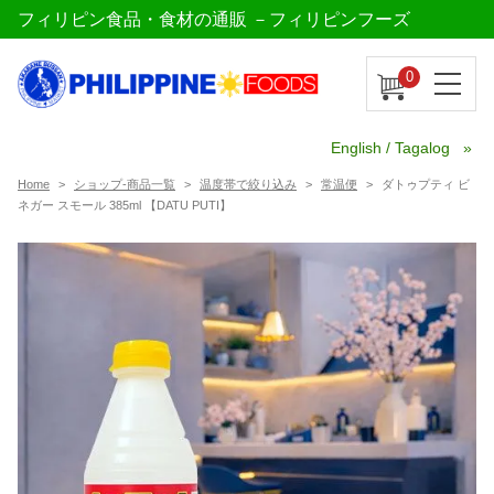
フィリピン食品・食材の通販 －フィリピンフーズ
0
English / Tagalog
Home
ショップ-商品一覧
温度帯で絞り込み
常温便
ダトゥプティ ビ
ネガー スモール 385ml 【DATU PUTI】