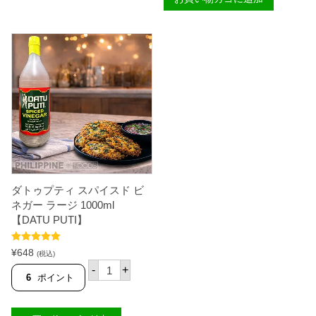
ネ
ス
ガ
パ
ー
イ
ラ
ス
ー
ド
ジ
ビ
1
ネ
L
ガ
【
ー
D
ス
A
モ
T
ー
U
ル
P
3
U
8
T
5
I
ダトゥプティ スパイスド ビ
m
】
l
ネガー ラージ 1000ml
個
【
【DATU PUTI】
D
A
T
5段階中
5.00
¥
648
(税込)
U
の評価
ダ
-
+
P
ト
6
ポイント
U
ゥ
T
プ
I
テ
】