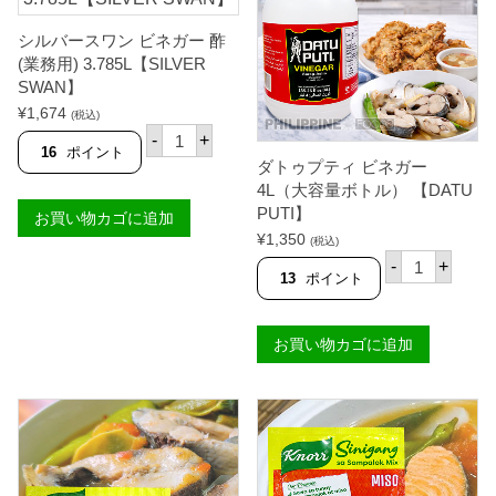
ー
シ
ク
ー
シルバースワン ビネガー 酢
リ
2
ー
(業務用) 3.785L【SILVER
1
ム
0
SWAN】
＆
g
¥
1,674
オ
(税込)
【
シ
ニ
P
-
+
ル
オ
16
ポイント
U
バ
ダトゥプティ ビネガー
ン
R
ー
味
E
4L（大容量ボトル） 【DATU
ス
6
F
PUTI】
お買い物カゴに追加
ワ
0
O
ン
¥
1,350
g
O
(税込)
ビ
豚
ダ
D
-
+
ネ
皮
ト
S
13
ポイント
ガ
チ
ゥ
】
ー
ッ
プ
個
酢
プ
テ
(
お買い物カゴに追加
ス
ィ
業
【
ビ
務
P
ネ
用
O
ガ
)
R
ー
3
K
4
.
K
L
7
I
（
8
N
大