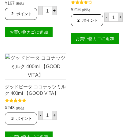
）
5段階中
¥
167
(税込)
4.36
の評
【
マ
5段階中
¥
216
価
-
+
(税込)
S
4.67
の評価
グ
2
ポイント
パ
I
-
+
ノ
ン
2
ポイント
L
リ
ラ
V
ア
サ
E
お買い物カゴに追加
チ
ン
R
ョ
お買い物カゴに追加
ピ
S
コ
ノ
W
ラ
イ
A
イ
カ
N
ト
ラ
】
2
マ
個
5
ン
0
シ
m
ー
l
ジ
【
グッドビータ ココナッツミル
ュ
M
ー
ク 400ml 【GOOD VITA】
A
ス
G
5
N
5段階中
5.00
0
¥
248
(税込)
の評価
O
0
グ
-
+
L
m
ッ
3
ポイント
I
l
ド
A
【
ビ
】
P
ー
個
お買い物カゴに追加
A