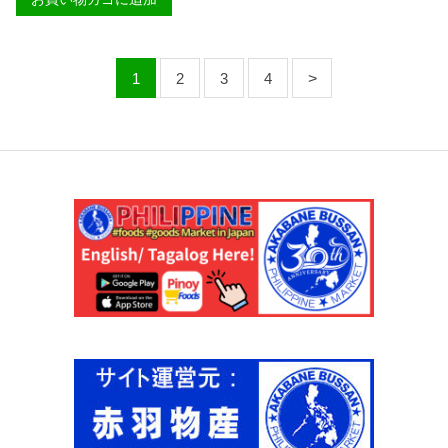
タ
N
コ
L
コ
A
ナ
S
ッ
1
2
3
4
A
ツ
N
ミ
G
ル
P
ク
I
4
N
0
O
0
Y
m
】
l
個
【
G
O
O
D
V
I
T
A
】
個