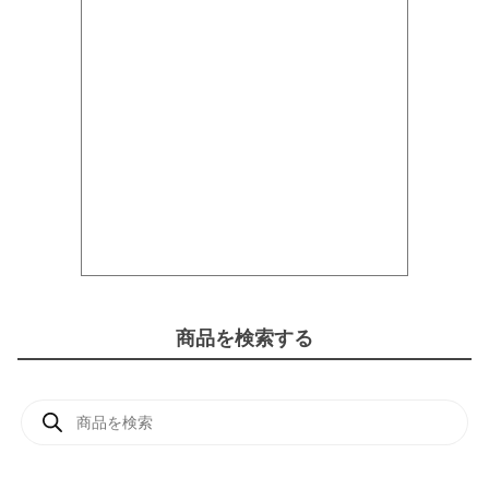
商品を検索する
商
品
検
索