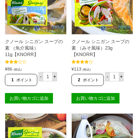
5
G
容
L
】
量
【
【
ボ
S
国
ト
I
内
ル
L
製
）
V
造
【
E
】
D
クノール シニガン スープの
R
クノール シニガン スープの
個
A
S
T
素 （魚介風味）
素 （みそ風味）23g
W
U
11g【KNORR】
【KNORR】
A
P
N
U
】
T
5段階
5段階中
¥
86
¥
113
(税込)
(税込)
個
I
中
3.00
4.00
の評
ク
ク
の評価
価
-
+
-
+
】
ノ
ノ
1
ポイント
2
ポイント
個
ー
ー
ル
ル
シ
シ
お買い物カゴに追加
お買い物カゴに追加
ニ
ニ
ガ
ガ
ン
ン
ス
ス
ー
ー
プ
プ
の
の
素
素