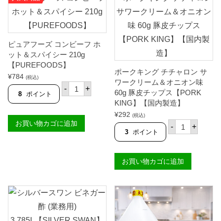
ピュアフーズ コンビーフ ホ
ット＆スパイシー 210g
【PUREFOODS】
ポークキング チチャロン サ
¥
784
(税込)
ワークリーム＆オニオン味
ピ
-
+
ュ
60g 豚皮チップス【PORK
8
ポイント
ア
KING】【国内製造】
フ
¥
292
ー
(税込)
ポ
お買い物カゴに追加
ズ
-
+
ー
コ
3
ポイント
ク
ン
キ
ビ
ン
ー
お買い物カゴに追加
グ
フ
チ
ホ
チ
ッ
ャ
ト
ロ
＆
ン
ス
サ
パ
ワ
イ