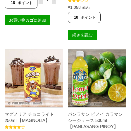
A
ル
S
16
ポイント
T
バ
5段階
I
¥
1,058
(税込)
U
中
3.00
ー
L
P
の評価
ス
V
10
ポイント
U
お買い物カゴに追加
ワ
E
T
ン
R
I
ソ
S
】
イ
続きを読む
W
個
ソ
A
ー
N
ス
】
(
個
醤
油
)
3
.
7
8
5
L
（
大
容
量
マグノリア チョコライト
パンラサン ピノイ カラマン
ボ
250ml 【MAGNOLIA】
シージュース 500ml
ト
【PANLASANG PINOY】
ル