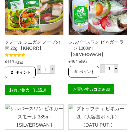
（
（
魚
み
介
そ
風
風
味
味
）
）
1
2
1
3
g
g
クノール シニガン スープの
シルバースワン ビネガー ラ
【
【
K
K
素 22g 【KNORR】
ージ 1000ml
N
N
【SILVERSWAN】
O
O
5段階中
5.00
R
¥
464
R
¥
113
(税込)
(税込)
の評価
R
R
シ
ク
-
+
-
+
】
】
ル
ノ
5
ポイント
2
ポイント
個
個
バ
ー
ー
ル
ス
シ
お買い物カゴに追加
ワ
お買い物カゴに追加
ニ
ン
ガ
ビ
ン
ネ
ス
ガ
ー
ー
プ
ラ
の
ー
素
ジ
2