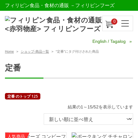
フィリピン食品・食材の通販 －フィリピンフーズ
0
English / Tagalog
Home
ショップ-商品一覧
“定番”にタグ付けされた商品
定番
定番 のトップ 125
新
結果の1～15/52を表示しています
し
い
順
人気商品