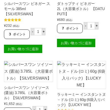
1
2
シルバースワン ビネガー ス
ダトゥプティ ビネガー
0
g
0
【
モール 385ml
2L（大容量ボトル） 【DATU
0
K
【SILVERSWAN】
PUTI】
m
N
l
¥
680
O
(税込)
【
ダ
R
5段階中
5.00
¥
232
-
+
(税込)
S
ト
の評価
R
7
ポイント
シ
-
+
I
ゥ
】
ル
3
ポイント
L
プ
個
バ
V
テ
ー
お買い物カゴに追加
E
ィ
ス
R
ビ
お買い物カゴに追加
ワ
S
ネ
ン
W
ガ
ビ
A
ー
ネ
N
2
ガ
】
L
ー
個
（
ス
大
モ
容
ー
量
ル
ボ
シルバースワン ソイソース
3
ト
8
(醤油) 3.785L （大容量ボト
ラッキーミー インスタントヌ
ル
5
ル）【SILVERSWAN】
）
－ドル (ロミ) 60g (6袋入りパ
m
【
¥
1,652
l
(税込)
ック) 【LUCKY ME】
D
シ
【
-
+